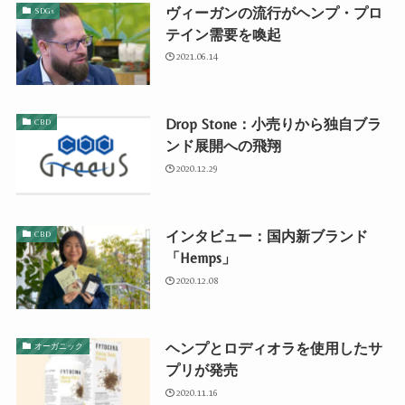
ヴィーガンの流行がヘンプ・プロ
SDGs
テイン需要を喚起
2021.06.14
Drop Stone：小売りから独自ブラ
CBD
ンド展開への飛翔
2020.12.29
インタビュー：国内新ブランド
CBD
「Hemps」
2020.12.08
ヘンプとロディオラを使用したサ
オーガニック
プリが発売
2020.11.16