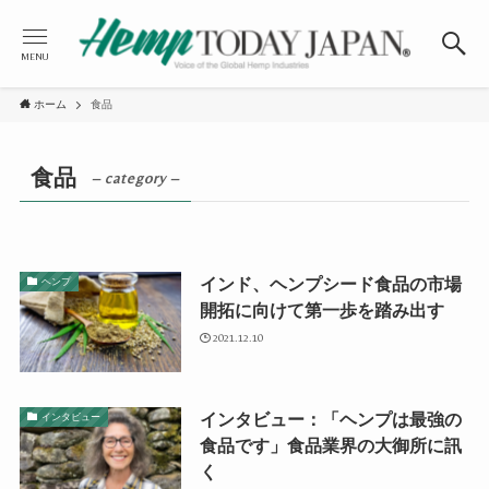
MENU
ホーム
食品
食品
– category –
インド、ヘンプシード食品の市場
ヘンプ
開拓に向けて第一歩を踏み出す
2021.12.10
インタビュー：「ヘンプは最強の
インタビュー
食品です」食品業界の大御所に訊
く