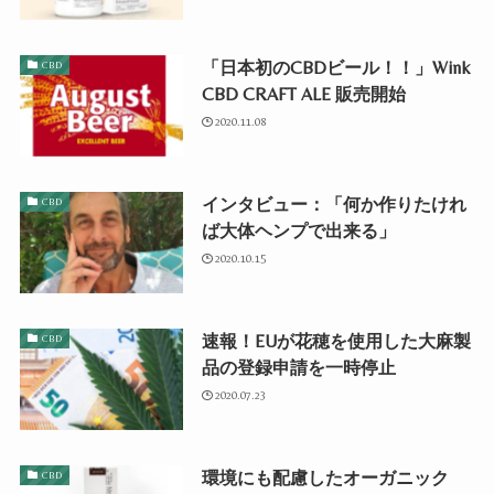
「日本初のCBDビール！！」Wink
CBD
CBD CRAFT ALE 販売開始
2020.11.08
インタビュー：「何か作りたけれ
CBD
ば大体ヘンプで出来る」
2020.10.15
速報！EUが花穂を使用した大麻製
CBD
品の登録申請を一時停止
2020.07.23
環境にも配慮したオーガニック
CBD