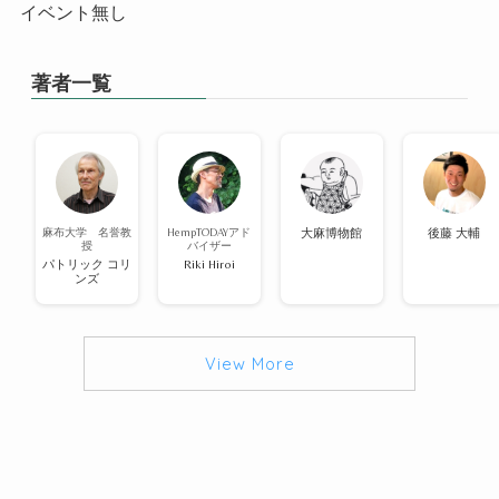
イベント無し
著者一覧
麻布大学 名誉教
HempTODAYアド
大麻博物館
後藤 大輔
授
バイザー
パトリック コリ
Riki Hiroi
ンズ
View More