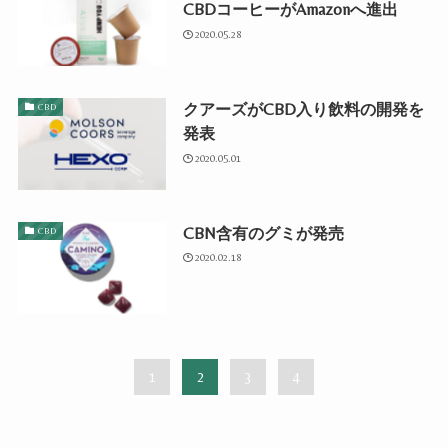
CBDコーヒーがAmazonへ進出
2020.05.28
クアーズがCBD入り飲料の開発を
CBD
発表
2020.05.01
CBN含有のグミが発売
CBD
2020.02.18
1
2
3
4