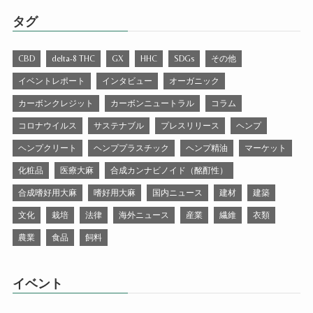
タグ
CBD
delta-8 THC
GX
HHC
SDGs
その他
イベントレポート
インタビュー
オーガニック
カーボンクレジット
カーボンニュートラル
コラム
コロナウイルス
サステナブル
プレスリリース
ヘンプ
ヘンプクリート
ヘンププラスチック
ヘンプ精油
マーケット
化粧品
医療大麻
合成カンナビノイド（酩酊性）
合成嗜好用大麻
嗜好用大麻
国内ニュース
建材
建築
文化
栽培
法律
海外ニュース
産業
繊維
衣類
農業
食品
飼料
イベント