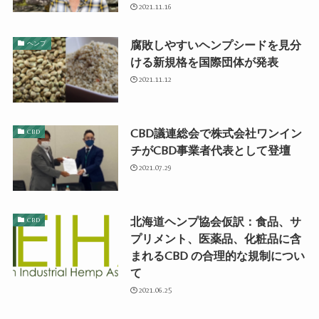
2021.11.16
腐敗しやすいヘンプシードを見分
ヘンプ
ける新規格を国際団体が発表
2021.11.12
CBD議連総会で株式会社ワンイン
CBD
チがCBD事業者代表として登壇
2021.07.29
北海道ヘンプ協会仮訳：食品、サ
CBD
プリメント、医薬品、化粧品に含
まれるCBD の合理的な規制につい
て
2021.06.25