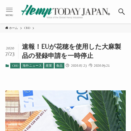
MENU
ホーム
CBD
速報！EUが花穂を使用した大麻製
2020
7/23
品の登録申請を一時停止
2020.07.23
2020.09.21
CBD
海外ニュース
産業
食品