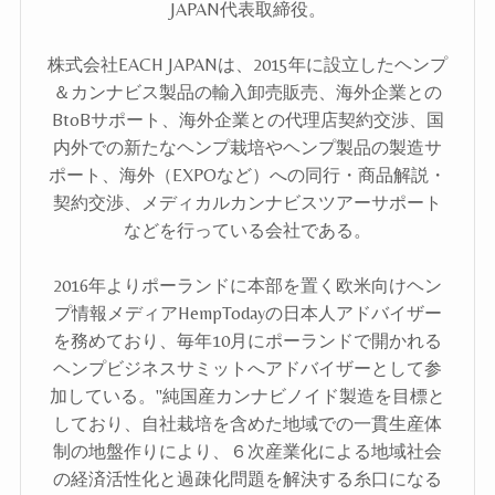
JAPAN代表取締役。
株式会社EACH JAPANは、2015年に設立したヘンプ
＆カンナビス製品の輸入卸売販売、海外企業との
BtoBサポート、海外企業との代理店契約交渉、国
内外での新たなヘンプ栽培やヘンプ製品の製造サ
ポート、海外（EXPOなど）への同行・商品解説・
契約交渉、メディカルカンナビスツアーサポート
などを行っている会社である。
2016年よりポーランドに本部を置く欧米向けヘン
プ情報メディアHempTodayの日本人アドバイザー
を務めており、毎年10月にポーランドで開かれる
ヘンプビジネスサミットへアドバイザーとして参
加している。"純国産カンナビノイド製造を目標と
しており、自社栽培を含めた地域での一貫生産体
制の地盤作りにより、６次産業化による地域社会
の経済活性化と過疎化問題を解決する糸口になる