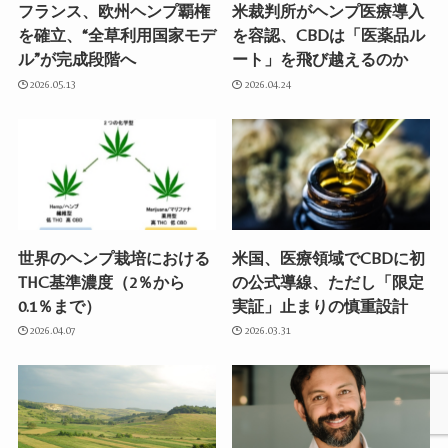
フランス、欧州ヘンプ覇権
米裁判所がヘンプ医療導入
を確立、“全草利用国家モデ
を容認、CBDは「医薬品ル
ル”が完成段階へ
ート」を飛び越えるのか
2026.05.13
2026.04.24
世界のヘンプ栽培における
米国、医療領域でCBDに初
THC基準濃度（2％から
の公式導線、ただし「限定
0.1％まで）
実証」止まりの慎重設計
2026.04.07
2026.03.31