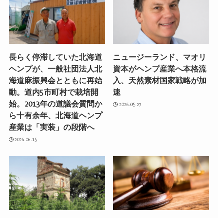
長らく停滞していた北海道
ニュージーランド、マオリ
ヘンプが、一般社団法人北
資本がヘンプ産業へ本格流
海道麻振興会とともに再始
入、天然素材国家戦略が加
動。道内5市町村で栽培開
速
始。2013年の道議会質問か
2026.05.27
ら十有余年、北海道ヘンプ
産業は「実装」の段階へ
2026.06.15