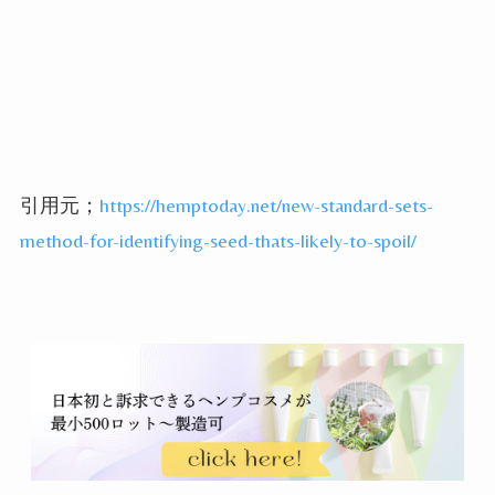
引用元；
https://hemptoday.net/new-standard-sets-
method-for-identifying-seed-thats-likely-to-spoil/