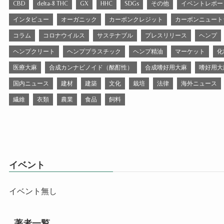
CBD
delta-8 THC
GX
HHC
SDGs
その他
イベントレポー
インタビュー
オーガニック
カーボンクレジット
カーボンニュート
コラム
コロナウイルス
サステナブル
プレスリリース
ヘンプ
ヘンプクリート
ヘンププラスチック
ヘンプ精油
マーケット
化
医療大麻
合成カンナビノイド（酩酊性）
合成嗜好用大麻
嗜好用大
国内ニュース
建材
建築
文化
栽培
法律
海外ニュース
繊維
衣類
農業
食品
飼料
イベント
イベント無し
著者一覧