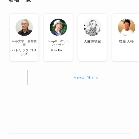
麻布大学 名誉教
HempTODAYアド
大麻博物館
後藤 大輔
授
バイザー
パトリック コリ
Riki Hiroi
ンズ
View More