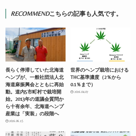
RECOMMEND
こちらの記事も人気です。
長らく停滞していた北海道
世界のヘンプ栽培における
ヘンプが、一般社団法人北
THC基準濃度（2％から
海道麻振興会とともに再始
0.1％まで）
動。道内5市町村で栽培開
2026.04.07
始。2013年の道議会質問か
ら十有余年、北海道ヘンプ
産業は「実装」の段階へ
2026.06.15