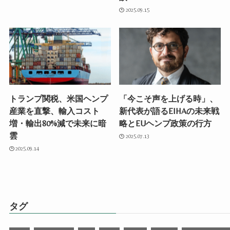
2025.09.15
トランプ関税、米国ヘンプ
「今こそ声を上げる時」、
産業を直撃、輸入コスト
新代表が語るEIHAの未来戦
増・輸出80%減で未来に暗
略とEUヘンプ政策の行方
雲
2025.07.13
2025.09.14
タグ