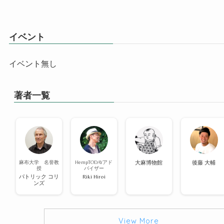
イベント
イベント無し
著者一覧
麻布大学 名誉教
HempTODAYアド
大麻博物館
後藤 大輔
授
バイザー
パトリック コリ
Riki Hiroi
ンズ
View More