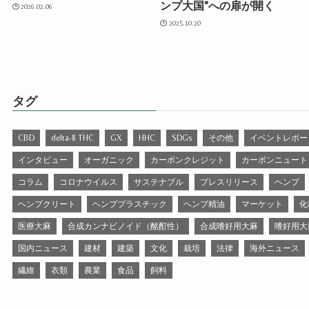
ンプ大国”への扉が開く
2026.02.06
2025.10.20
タグ
CBD
delta-8 THC
GX
HHC
SDGs
その他
イベントレポー
インタビュー
オーガニック
カーボンクレジット
カーボンニュート
コラム
コロナウイルス
サステナブル
プレスリリース
ヘンプ
ヘンプクリート
ヘンププラスチック
ヘンプ精油
マーケット
化
医療大麻
合成カンナビノイド（酩酊性）
合成嗜好用大麻
嗜好用大
国内ニュース
建材
建築
文化
栽培
法律
海外ニュース
繊維
衣類
農業
食品
飼料