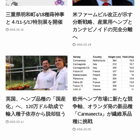
三重県明和町4/18種蒔神事
米ファームビル改正が示す
と４/11-5/17特別展を開催
分断戦略、産業用ヘンプと
カンナビノイドの完全分離
2026.03.26
へ
2026.03.18
英国、ヘンプ品種の「国産
欧州ヘンプ市場に新たな競
化」へ、120万ドル助成で
争軸、オランダ発の新品種
輸入種子依存から脱却狙う
「Carmanecta」が繊維系品
種に挑戦
2026.03.12
2026.03.05