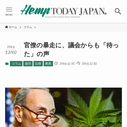
MENU
ホーム
コラム
官僚の暴走に、議会からも「待っ
2019
12/02
た」の声
2019.12.02
2019.12.02
コラム
栽培
法律
農業