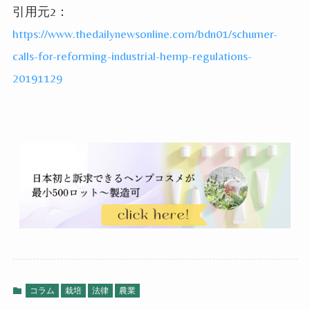
引用元2：
https://www.thedailynewsonline.com/bdn01/schumer-
calls-for-reforming-industrial-hemp-regulations-
20191129
コラム
栽培
法律
農業