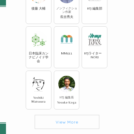
後藤 大輔
ノンフィクショ
HTJ 編集部
ン作家
長吉秀夫
日本臨床カン
MM411
HTJライター
ナビノイド学
NORI
会
Yoshiki
HTJ 編集長
Matsuura
Yosuke Koga
View More