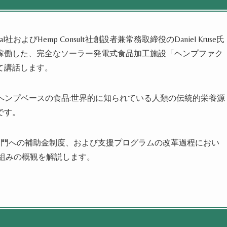
al社およびHemp Consult社創設者兼常務取締役のDaniel Kruse氏
稼働した、完全なソーラー発電式食品加工施設「ヘンプファク
て講話します。
氏は、「ヘンプベースの食品:世界的に知られている人類の伝統的栄養源
です。
農業部門への補助金制度、および支援プログラムの改革過程におい
取組みの概観を解説します。