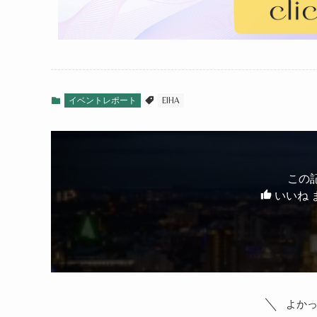
イベントレポート
EIHA
この
いいね 
よか