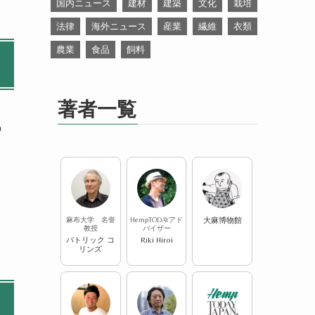
国内ニュース
建材
建築
文化
栽培
法律
海外ニュース
産業
繊維
衣類
農業
食品
飼料
著者一覧
の
麻布大学 名誉
HempTODAYアド
大麻博物館
教授
バイザー
パトリック コ
Riki Hiroi
リンズ