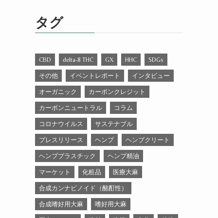
ゴ
リ
タグ
ー
CBD
delta-8 THC
GX
HHC
SDGs
その他
イベントレポート
インタビュー
オーガニック
カーボンクレジット
カーボンニュートラル
コラム
コロナウイルス
サステナブル
プレスリリース
ヘンプ
ヘンプクリート
ヘンププラスチック
ヘンプ精油
マーケット
化粧品
医療大麻
合成カンナビノイド（酩酊性）
合成嗜好用大麻
嗜好用大麻