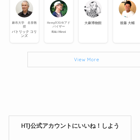
麻布大学 名誉教
HempTODAYアド
大麻博物館
後藤 大輔
授
バイザー
パトリック コリ
Riki Hiroi
ンズ
View More
HTJ公式アカウントにいいね！しよう