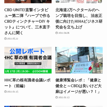
CBD UNITE!直撃インタビ
北海道2万ヘクタールのヘ
ュー第二弾『ハーブで作る
ンプ栽培を目指し、 法改正
CBDティンクチャーDIY キ
後に向けたHIHAビジネス研
ット』について、三木直子
究会を立ち上げ
さんに聞く
2022.04.06
2022.05.22
HHC草の根有識者会議レポ
健康博覧会レポ：「健康と
ート（前編）
健全と～CBDは良いけど大
麻はイメージが悪い？！」
2022.02.15
2022.02.13