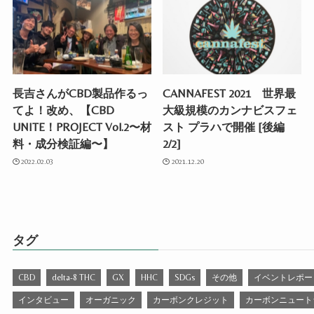
長吉さんがCBD製品作るっ
CANNAFEST 2021 世界最
てよ！改め、【CBD
大級規模のカンナビスフェ
UNITE！PROJECT Vol.2〜材
スト プラハで開催 [後編
料・成分検証編〜】
2/2]
2022.02.03
2021.12.20
タグ
CBD
delta-8 THC
GX
HHC
SDGs
その他
イベントレポー
インタビュー
オーガニック
カーボンクレジット
カーボンニュート