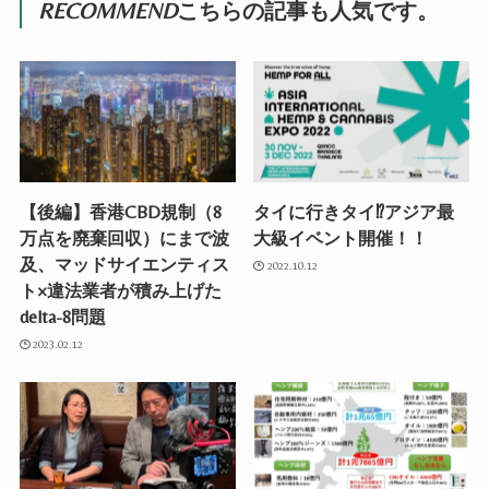
RECOMMEND
こちらの記事も人気です。
【後編】香港CBD規制（8
タイに行きタイ⁉︎アジア最
万点を廃棄回収）にまで波
大級イベント開催！！
及、マッドサイエンティス
2022.10.12
ト×違法業者が積み上げた
delta-8問題
2023.02.12