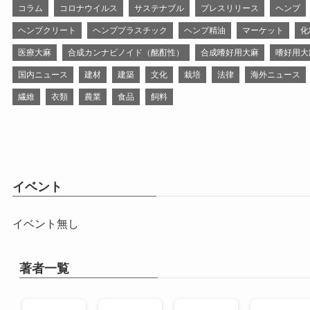
コラム
コロナウイルス
サステナブル
プレスリリース
ヘンプ
ヘンプクリート
ヘンププラスチック
ヘンプ精油
マーケット
化
医療大麻
合成カンナビノイド（酩酊性）
合成嗜好用大麻
嗜好用大
国内ニュース
建材
建築
文化
栽培
法律
海外ニュース
繊維
衣類
農業
食品
飼料
イベント
イベント無し
著者一覧