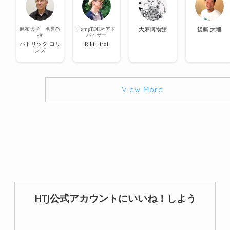
麻布大学 名誉教
HempTODAYアド
大麻博物館
後藤 大輔
授
バイザー
パトリック コリ
Riki Hiroi
ンズ
View More
HTJ公式アカウントにいいね！しよう