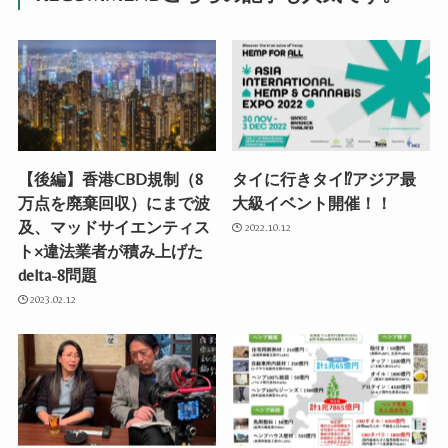
【後編】香港CBD規制（8
タイに行きタイ⁉︎アジア最
万点を廃棄回収）にまで波
大級イベント開催！！
及、マッドサイエンティス
2022.10.12
ト×違法業者が積み上げた
delta-8問題
2023.02.12