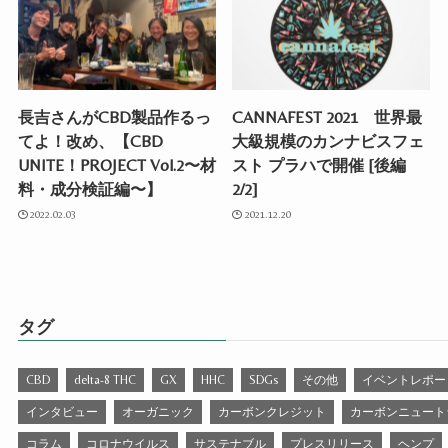
長吉さんがCBD製品作るっ
CANNAFEST 2021 世界最
てよ！改め、【CBD
大級規模のカンナビスフェ
UNITE！PROJECT Vol.2〜材
スト プラハで開催 [後編
料・成分検証編〜】
2/2]
2022.02.03
2021.12.20
タグ
CBD
delta-8 THC
GX
HHC
SDGs
その他
イベントレポー
インタビュー
オーガニック
カーボンクレジット
カーボンニュート
コラム
コロナウイルス
サステナブル
プレスリリース
ヘンプ