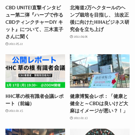
CBD UNITE!直撃インタビ
北海道2万ヘクタールのヘ
ュー第二弾『ハーブで作る
ンプ栽培を目指し、 法改正
CBDティンクチャーDIY キ
後に向けたHIHAビジネス研
ット』について、三木直子
究会を立ち上げ
さんに聞く
2022.04.06
2022.05.22
HHC草の根有識者会議レポ
健康博覧会レポ：「健康と
ート（前編）
健全と～CBDは良いけど大
麻はイメージが悪い？！」
2022.02.15
2022.02.13