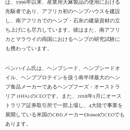
は、1996年以来、産業用大麻製品の使用における
先駆者であり、アフリカ初の
ヘンプハウス
を建設
し、南アフリカでの
ヘンプ
・
石灰
の
建築資材の立
ち上げにも尽力しています。彼はまた、南アフリ
カとマラウイの両国における
ヘンプ
の研究試験に
も携わっています。
ベンハイム氏は、
ヘンプシード
、
ヘンプシードオ
イル、ヘンププロテイン
を扱う南半球最大の
ヘン
プ
食品
メーカーであるヘンプフーズ・オーストラ
リア (HFA) のCEOです。また、2018年1月にオース
トラリア証券取引所で
一部上場し
、4大陸で事業を
展開している米国のCBDメーカーElixinolのCEOでも
あります。