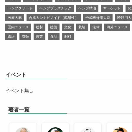
ヘンプクリート
ヘンププラスチック
ヘンプ精油
マーケット
化
医療大麻
合成カンナビノイド（酩酊性）
合成嗜好用大麻
嗜好用大
国内ニュース
建材
建築
文化
栽培
法律
海外ニュース
繊維
衣類
農業
食品
飼料
イベント
イベント無し
著者一覧