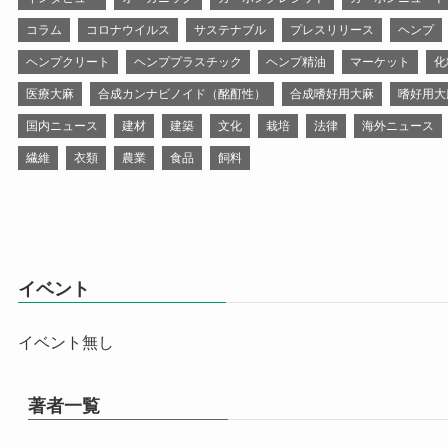
コラム
コロナウイルス
サステナブル
プレスリリース
ヘンプ
ヘンプクリート
ヘンププラスチック
ヘンプ精油
マーケット
化
医療大麻
合成カンナビノイド（酩酊性）
合成嗜好用大麻
嗜好用大
国内ニュース
建材
建築
文化
栽培
法律
海外ニュース
繊維
衣類
農業
食品
飼料
イベント
イベント無し
著者一覧