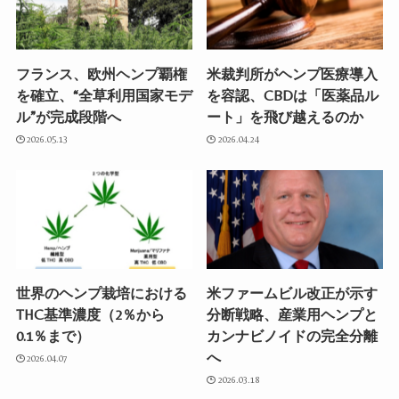
フランス、欧州ヘンプ覇権
米裁判所がヘンプ医療導入
を確立、“全草利用国家モデ
を容認、CBDは「医薬品ル
ル”が完成段階へ
ート」を飛び越えるのか
2026.05.13
2026.04.24
世界のヘンプ栽培における
米ファームビル改正が示す
THC基準濃度（2％から
分断戦略、産業用ヘンプと
0.1％まで）
カンナビノイドの完全分離
へ
2026.04.07
2026.03.18