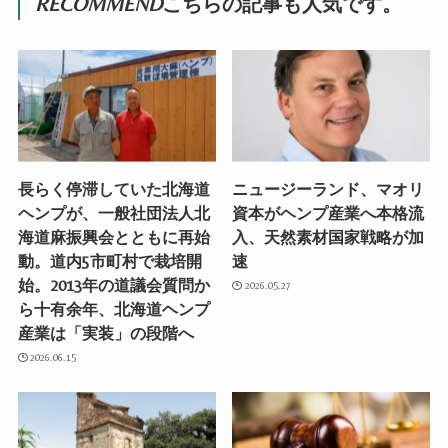
RECOMMEND
こちらの記事も人気です。
長らく停滞していた北海道
ニュージーランド、マオリ
ヘンプが、一般社団法人北
資本がヘンプ産業へ本格流
海道麻振興会とともに再始
入、天然素材国家戦略が加
動。道内5市町村で栽培開
速
始。2013年の道議会質問か
2026.05.27
ら十有余年、北海道ヘンプ
産業は「実装」の段階へ
2026.06.15