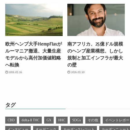
欧州ヘンプ大手HempFlaxが
南アフリカ、25億ドル規模
ルーマニア撤退、大量生産
のヘンプ産業構想、しかし
モデルから高付加価値戦略
規制と加工インフラが最大
へ転換
の壁
2026.03.16
2026.03.10
タグ
CBD
delta-8 THC
GX
HHC
SDGs
その他
イベントレポー
インタビュー
オーガニック
カーボンクレジット
カーボンニュート