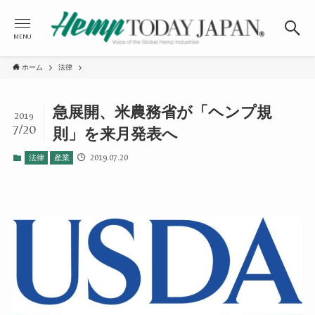
MENU
ホーム
法律
急展開、米農務省が「ヘンプ規
2019
7/20
則」を来月発表へ
2019.07.20
法律
産業