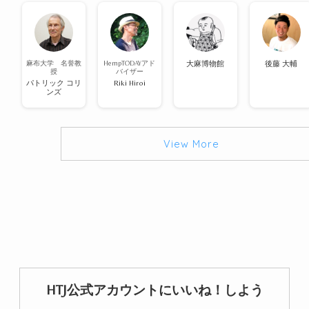
麻布大学 名誉教
HempTODAYアド
大麻博物館
後藤 大輔
授
バイザー
パトリック コリ
Riki Hiroi
ンズ
View More
HTJ公式アカウントにいいね！しよう