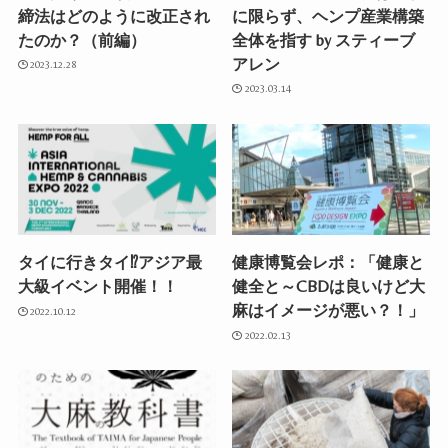
締法はどのように改正され
に限らず、ヘンプ産業構築
たのか？（前編）
全体を指す by スティーブ
アレン
2023.12.28
2023.03.14
タイに行きタイ⁉︎アジア最
健康博覧会レポ：「健康と
大級イベント開催！！
健全と～CBDは良いけど大
麻はイメージが悪い？！」
2022.10.12
2022.02.13