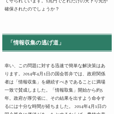
て守られています。
1
兆円でどれだけの天下り先が
確保されたのでしょうか？
「情報収集の逃げ道」
幸い、この問題に対する迅速で簡単な解決策はあ
ります。
2014
年
4
月
1
日の国会答弁では、政府関係
者は「情報収集」を継続すべきであることに満場
一致で賛成しました。「情報取集」開始から約
5
年。政府が厚労省に、その結果を出すよう命令す
るには十分な時間が経ちました。
2014
年
4
月
1
日の