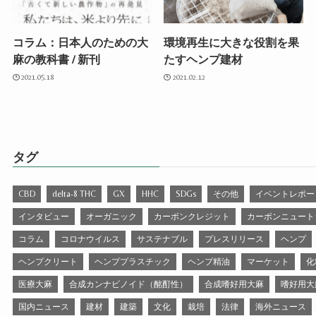
コラム：日本人のための大
環境再生に大きな役割を果
麻の教科書 / 新刊
たすヘンプ建材
2021.05.18
2021.02.12
タグ
CBD
delta-8 THC
GX
HHC
SDGs
その他
イベントレポー
インタビュー
オーガニック
カーボンクレジット
カーボンニュート
コラム
コロナウイルス
サステナブル
プレスリリース
ヘンプ
ヘンプクリート
ヘンププラスチック
ヘンプ精油
マーケット
化
医療大麻
合成カンナビノイド（酩酊性）
合成嗜好用大麻
嗜好用大
国内ニュース
建材
建築
文化
栽培
法律
海外ニュース