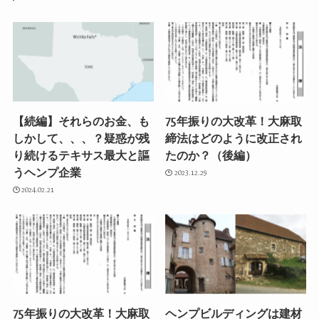
【続編】それらのお金、も
75年振りの大改革！大麻取
しかして、、、？疑惑が残
締法はどのように改正され
り続けるテキサス最大と謳
たのか？（後編）
うヘンプ企業
2023.12.29
2024.02.21
75年振りの大改革！大麻取
ヘンプビルディングは建材