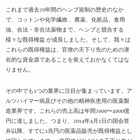
これまで過去
70
年間のヘンプ規制の歴史のなか
で、
コットンや化学繊維
、農薬、化粧品、食用
油、合法・非合法薬物まで、
ヘンプと競合する
様々な既得権益
が成長しました。
そして、我々は
これらの既得権益は、官僚の天下り先のための潜
在的な資金源であることを覚えておかなくてはな
りません。
その中でも
1
つの業界に注目が集まっています。ア
ルツハイマー病及びその他の精神疾患用の医薬製
造業界です。これらの売上高は年間
2000〜4000
億
円に達しました。つまり、
2014
年
4
月
1
日の国会答
弁以降、すでに
1
兆円の医薬品販売が既得権益とし