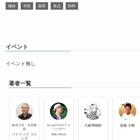
繊維
衣類
農業
食品
飼料
イベント
イベント無し
著者一覧
麻布大学 名誉教
HempTODAYアド
大麻博物館
後藤 大輔
授
バイザー
パトリック コリ
Riki Hiroi
ンズ