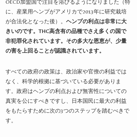
OECD加盟国
で注目を浴びるようになりました（特
に、産業用ヘンプがアメリカで
2013
年に研究栽培
が合法化となった後）。
ヘンプの利点は非常に大
きいのです。
THC
高含有の品種でさえ多くの国で
非犯罪化されています。その多大な恩恵が、少量
の害を上回ることが認識されています。
すべての政府の政策は、政治家や官僚の利益では
なく、科学的根拠に基づいている必要がありま
す。政府はヘンプの利点および無害性についての
真実を公にすべきですし、日本国民に最大の利益
をもたらすために次の
3
つのステップを踏むべきで
す。