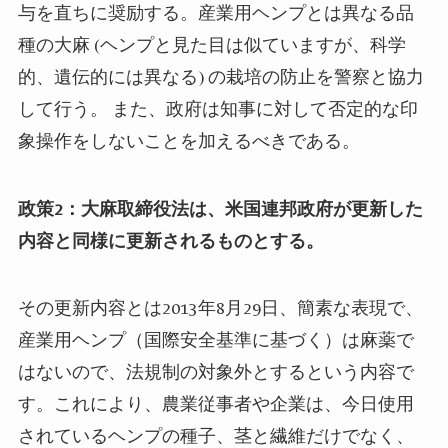
与を直ちに奨励する。産業用ヘンプとは異なる品
種の大麻
(ヘンプと
見た目は似ていますが、科学
的、遺伝的には異なる
)
の栽培の防止を警察と協力
して行う。
また、政府は知事に対して否定的な印
象操作をしないことを加えるべきである。
政策
2
：大麻取締役法は、米国連邦政府が更新した
内容と同様に更新されるものとする。
その更新内容とは
2013
年
8
月
29
日、簡素な表現で、
産業用ヘンプ（国際安全基準に基づく）は麻薬で
はないので、法規制の対象外とするという内容で
す。これにより、農業従事者や企業は、今日使用
されているヘンプの種子、茎と繊維だけでなく、