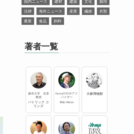
国内ニュース
建材
建築
文化
栽培
法律
海外ニュース
産業
繊維
衣類
農業
食品
飼料
著者一覧
麻布大学 名誉
HempTODAYアド
大麻博物館
教授
バイザー
パトリック コ
Riki Hiroi
リンズ