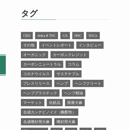
ゴ
リ
タグ
ー
CBD
delta-8 THC
GX
HHC
SDGs
その他
イベントレポート
インタビュー
オーガニック
カーボンクレジット
カーボンニュートラル
コラム
コロナウイルス
サステナブル
プレスリリース
ヘンプ
ヘンプクリート
ヘンププラスチック
ヘンプ精油
マーケット
化粧品
医療大麻
合成カンナビノイド（酩酊性）
合成嗜好用大麻
嗜好用大麻