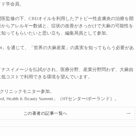
イド学会員。
医監修の下、CBDオイルを利用したアトピー性皮膚炎の治療を開
果からアレルギー数値と、症状の改善がきっかけで大麻の可能性を
に知ってもらいたいと思い立ち、編集局員として参加。
 JAPAN」を通じて、「世界の大麻産業」の真実を知ってもらう必要があ
。
イナスイメージを払拭がされ、医療分野、産業分野問わず、大麻由
に低コストで利用できる環境を望んでいます。
エルクリニックモニター参加。
od, Health & Beauty Summit」（HTセンター/ポーランド）。
この著者の記事一覧へ