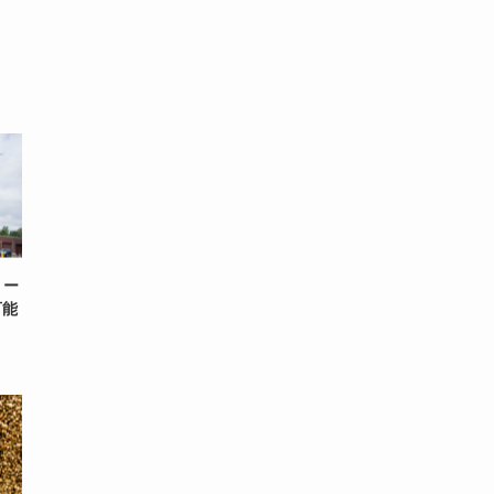
リー
可能