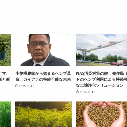
。
ナマ、
小規模農家から始まるヘンプ革
PFAS汚染対策の鍵：先住民
新と新
命、ガイアナの持続可能な未来
ドのヘンプ利用による持続
な土壌浄化ソリューション
2025.01.19
2024.11.11