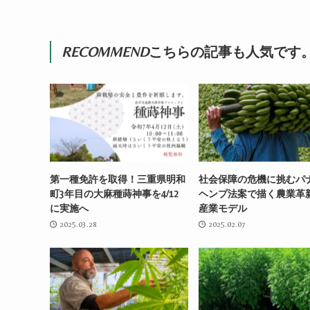
RECOMMEND
こちらの記事も人気です
第一種免許を取得！三重県明和
社会保障の危機に挑むパ
町3年目の大麻種蒔神事を4/12
ヘンプ法案で描く農業革
に実施へ
産業モデル
2025.03.28
2025.02.07