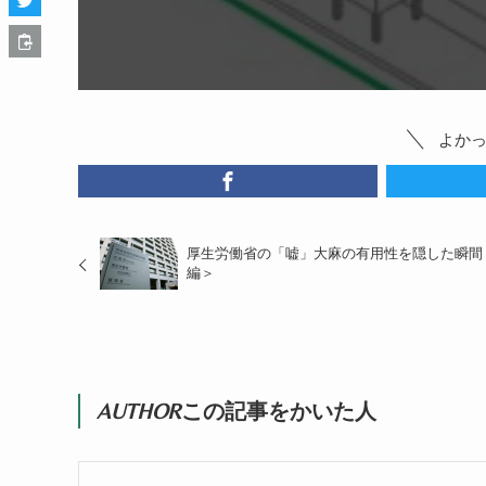
よか
厚生労働省の「嘘」大麻の有用性を隠した瞬間
編＞
AUTHOR
この記事をかいた人