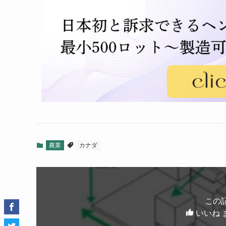
農業
カナダ
この
いいね 