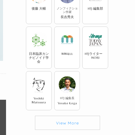
後藤 大輔
ノンフィクショ
HTJ 編集部
ン作家
長吉秀夫
日本臨床カン
MM411
HTJライター
ナビノイド学
NORI
会
Yoshiki
HTJ 編集長
Matsuura
Yosuke Koga
View More