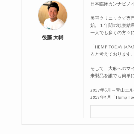
日本臨床カンナビノ
美容クリニックで専門
始。１年間の観察結
一人でも多くの方々
後藤 大輔
「HEMP TODAY
ると考えております
そして、大麻へのマ
来製品を誰でも簡単
2017年6月～青山
2018年5月「Hemp Fo