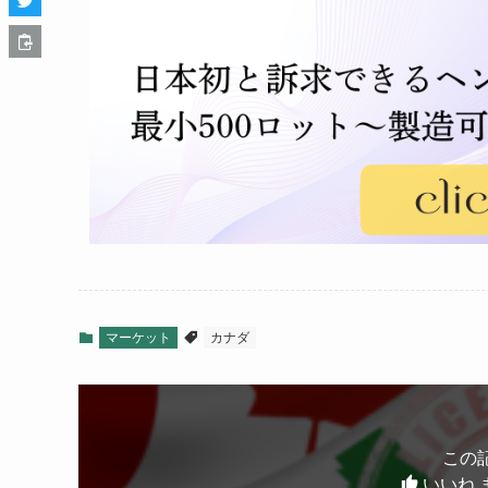
マーケット
カナダ
この
いいね 