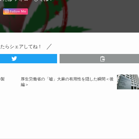
Follow Me
ったらシェアしてね！
D製
厚生労働省の「嘘」大麻の有用性を隠した瞬間＜後
編＞