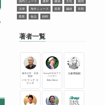
国内ニュース
建材
建築
文化
栽培
法律
海外ニュース
産業
繊維
衣類
農業
食品
飼料
の
著者一覧
麻布大学 名誉
HempTODAYアド
大麻博物館
教授
バイザー
パトリック コ
Riki Hiroi
リンズ