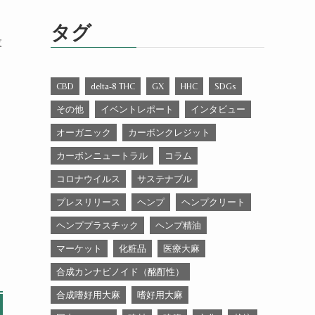
ゴ
リ
タグ
ー
設
CBD
delta-8 THC
GX
HHC
SDGs
その他
イベントレポート
インタビュー
オーガニック
カーボンクレジット
カーボンニュートラル
コラム
コロナウイルス
サステナブル
プレスリリース
ヘンプ
ヘンプクリート
ヘンププラスチック
ヘンプ精油
マーケット
化粧品
医療大麻
合成カンナビノイド（酩酊性）
合成嗜好用大麻
嗜好用大麻