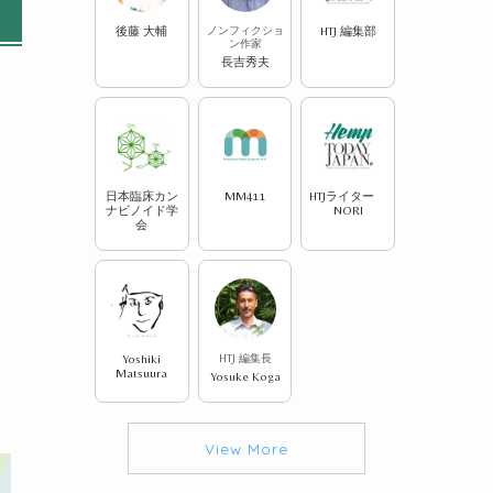
後藤 大輔
ノンフィクショ
HTJ 編集部
ン作家
長吉秀夫
日本臨床カン
MM411
HTJライター
ナビノイド学
NORI
会
Yoshiki
HTJ 編集長
Matsuura
Yosuke Koga
View More