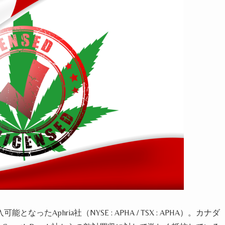
入可能となった
Aphria
社（
NYSE : APHA / TSX : APHA
）。カナダ