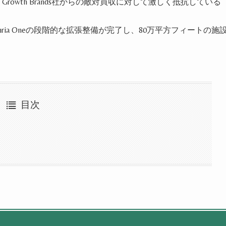
 Growth Brands
社からの敵対買収に対して激しく抵抗している
ria One
の段階的な拡張整備が完了し、
80
万平方フィートの施
目次