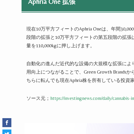
Aphria One 拡張
現在10万平方フィートのAphria Oneは、年間30
段階の拡張と10万平方フィート
の第五段階の拡張は
量を110,000kgに押し上げます。
自動化の進んだ近代的な設備の大規模な拡張によ
用向上につながることで、Green Growth Br
ちらに転んでも現在Aphria株を所有している投
ソース元；
https://investingnews.com/daily/cannabis