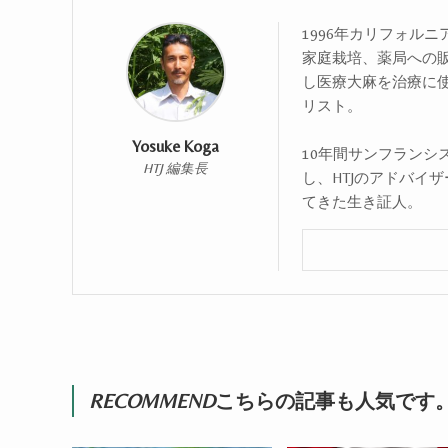
1996年カリフォル
家庭栽培、薬局への
し医療大麻を治療に
リスト。
Yosuke Koga
10年間サンフランシ
HTJ 編集長
し、HTJのアドバイ
てきた生き証人。
RECOMMEND
こちらの記事も人気です