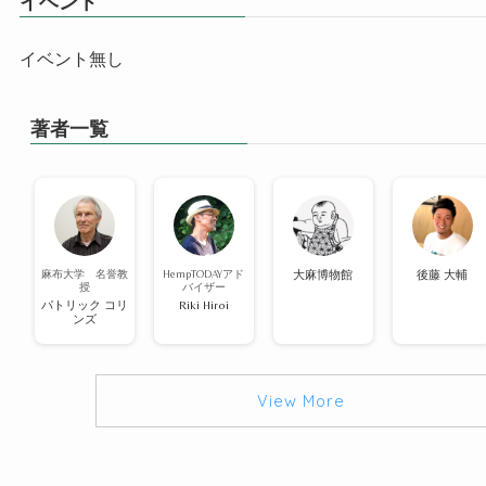
イベント
イベント無し
著者一覧
麻布大学 名誉教
HempTODAYアド
大麻博物館
後藤 大輔
授
バイザー
パトリック コリ
Riki Hiroi
ンズ
View More