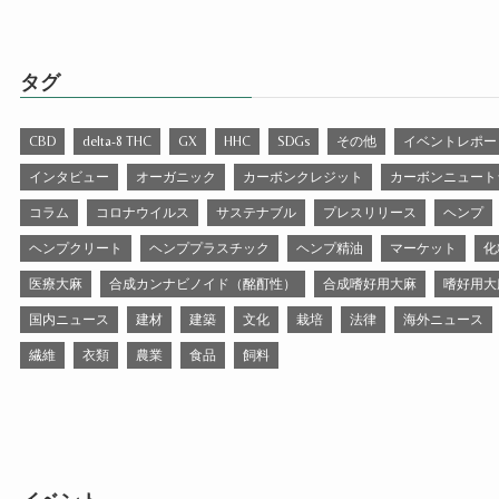
タグ
CBD
delta-8 THC
GX
HHC
SDGs
その他
イベントレポー
インタビュー
オーガニック
カーボンクレジット
カーボンニュート
コラム
コロナウイルス
サステナブル
プレスリリース
ヘンプ
ヘンプクリート
ヘンププラスチック
ヘンプ精油
マーケット
化
医療大麻
合成カンナビノイド（酩酊性）
合成嗜好用大麻
嗜好用大
国内ニュース
建材
建築
文化
栽培
法律
海外ニュース
繊維
衣類
農業
食品
飼料