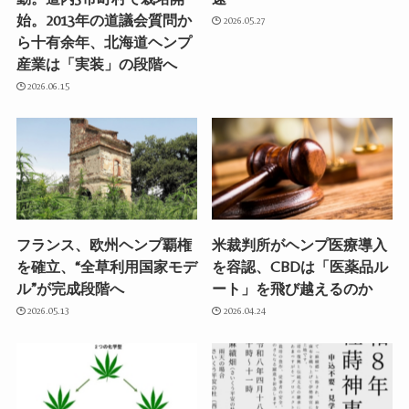
始。2013年の道議会質問か
2026.05.27
ら十有余年、北海道ヘンプ
産業は「実装」の段階へ
2026.06.15
フランス、欧州ヘンプ覇権
米裁判所がヘンプ医療導入
を確立、“全草利用国家モデ
を容認、CBDは「医薬品ル
ル”が完成段階へ
ート」を飛び越えるのか
2026.05.13
2026.04.24