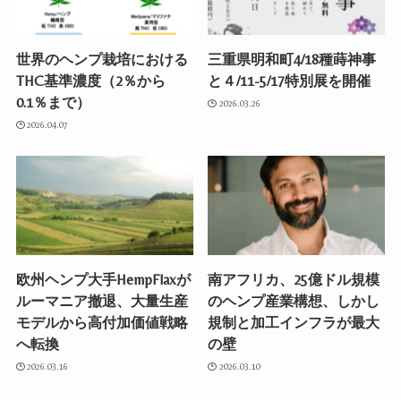
世界のヘンプ栽培における
三重県明和町4/18種蒔神事
THC基準濃度（2％から
と４/11-5/17特別展を開催
0.1％まで）
2026.03.26
2026.04.07
欧州ヘンプ大手HempFlaxが
南アフリカ、25億ドル規模
ルーマニア撤退、大量生産
のヘンプ産業構想、しかし
モデルから高付加価値戦略
規制と加工インフラが最大
へ転換
の壁
2026.03.16
2026.03.10