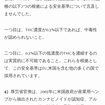
種の以下
2
つの根拠による安全基準について言及し
ませんでした。
一つ目は、
THC
濃度が
0.3%
以下であれば、中毒性
が認められないこと。
二つ目に、
0.3%
以下の低濃度の
THC
を濃縮するの
は実質的に不可能であること。これらを根拠とし
て、この安全基準は
EU,
米国を含む他の多くの国で
採用されています。
4
）
厚労省官僚は、
2003
年に米国政府が産業用ヘン
プから抽出されたカンナビノイドが認知症、アル