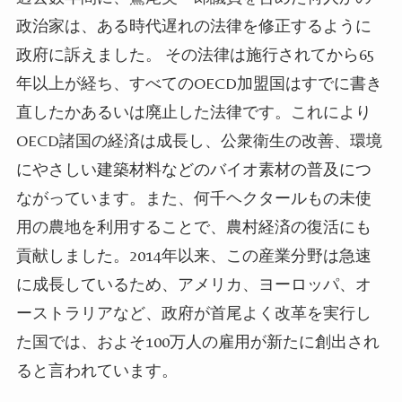
政治家は、ある時代遅れの法律を修正するように
政府に訴えました。
その法律は施行されてから
65
年以上が経ち、すべての
OECD
加盟国はすでに書き
直したかあるいは廃止した法律です。これにより
OECD
諸国の経済は成長し、公衆衛生の改善、環境
にやさしい建築材料などのバイオ素材の普及につ
ながっています。また、何千ヘクタールもの未使
用の農地を利用することで、農村経済の復活にも
貢献しました。
2014
年以来、この産業分野は急速
に成長しているため、アメリカ、ヨーロッパ、オ
ーストラリアなど、政府が首尾よく改革を実行し
た国では、およそ
100
万人の雇用が新たに創出され
ると言われています。