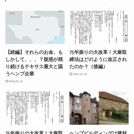
【続編】それらのお金、も
75年振りの大改革！大麻取
しかして、、、？疑惑が残
締法はどのように改正され
り続けるテキサス最大と謳
たのか？（後編）
うヘンプ企業
2023.12.29
2024.02.21
75年振りの大改革！大麻取
ヘンプビルディングは建材