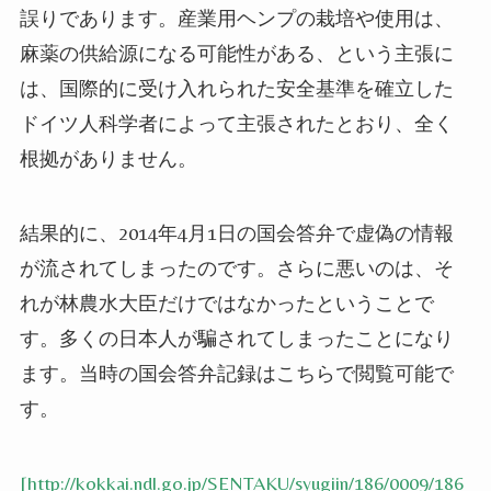
誤りであります。産業用ヘンプの栽培や使用は、
麻薬の供給源になる可能性がある、という主張に
は、国際的に受け入れられた安全基準を確立した
ドイツ人科学者によって主張されたとおり、全く
根拠がありません。
結果的に、
2014
年
4
月
1
日の国会答弁で虚偽の情報
が流されてしまったのです。さらに悪いのは、そ
れが林農水大臣だけではなかったということで
す。多くの日本人が騙されてしまったことになり
ます。当時の国会答弁記録はこちらで閲覧可能で
す。
[http://kokkai.ndl.go.jp/SENTAKU/syugiin/186/0009/186