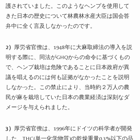
護されていました。このようなヘンプを使用して
きた日本の歴史について林農林水産大臣は国会答
弁中に全く言及しなかったのです。
2
）
厚労省官僚は、
1948
年に大麻取締法の導入を説
明する際に、同法が
GHQ
からの命令に基づくもの
で、ヘンプ栽培は危険であることに日本政府が異
議を唱えるのには何も証拠がなかったことを説明
しなかった。この禁止により、当時約２万人の農
民が麻を栽培していた日本の農業経済は深刻なダ
メージを与えられました。
3
）
厚労省官僚は、
1996
年にドイツの科学者が開発
した、
THC(
単一化学物質
)
の乾燥重量
0.3%
以下の品