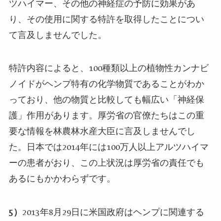
ツハイマー、その他の神経症の予防に効果があ
り、その使用に関する特許を取得したことについ
て言及しませんでした。
特許内容によると、
100
種類以上の植物性カンナビ
ノイドがヘンプ特有の化学物質であることがわか
っており、他の物質と比較しても幅広い「神経保
護」作用があります。厚労省の官僚たちはこの重
要な情報を林農林水産大臣に言及しませんでし
た。日本では
2014
年には
100
万人以上アルツハイマ
ーの患者がおり、この上状況は厚労省の責任でも
あるにもかかわらずです。
5
）
2013
年
8
月
29
日に米国政府はヘンプに関連する