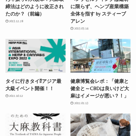
締法はどのように改正され
に限らず、ヘンプ産業構築
たのか？（前編）
全体を指す by スティーブ
アレン
2023.12.28
2023.03.14
タイに行きタイ⁉︎アジア最
健康博覧会レポ：「健康と
大級イベント開催！！
健全と～CBDは良いけど大
麻はイメージが悪い？！」
2022.10.12
2022.02.13