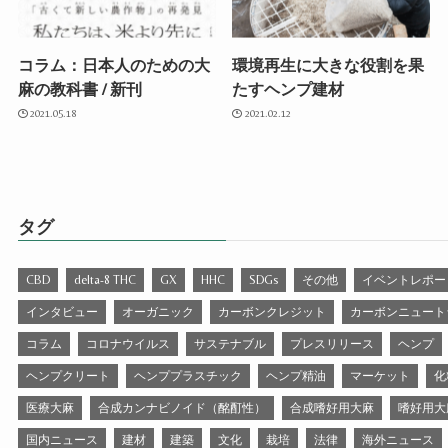
コラム：日本人のための大
環境再生に大きな役割を果
麻の教科書 / 新刊
たすヘンプ建材
2021.05.18
2021.02.12
タグ
CBD
delta-8 THC
GX
HHC
SDGs
その他
イベントレポー
インタビュー
オーガニック
カーボンクレジット
カーボンニュート
コラム
コロナウイルス
サステナブル
プレスリリース
ヘンプ
ヘンプクリート
ヘンププラスチック
ヘンプ精油
マーケット
化
医療大麻
合成カンナビノイド（酩酊性）
合成嗜好用大麻
嗜好用大
国内ニュース
建材
建築
文化
栽培
法律
海外ニュース