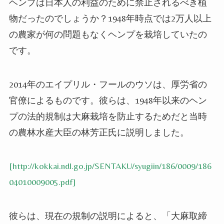
ヘンプは日本人の利益のために禁止されるべき植
物だったのでしょうか？
1948
年時点では
2
万人以上
の農家が何の問題もなくヘンプを栽培していたの
です。
2014
年のエイプリル・フールのウソは、厚労省の
官僚によるものです。彼らは、
1948
年以来のヘン
プの法的規制は大麻栽培を防止するためだと当時
の農林水産大臣の林芳正氏に説明しました。
[http://kokkai.ndl.go.jp/SENTAKU/syugiin/186/0009/186
04010009005.pdf]
彼らは、現在の規制の説明によると、「大麻取締