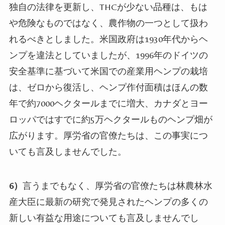
独自の法律を更新し、
THC
が少ない品種は、もは
や危険なものではなく、農作物の一つとして扱わ
れるべきとしました。米国政府は
1930
年代からヘ
ンプを違法としていましたが、
1996
年のドイツの
安全基準に基づいて米国での産業用ヘンプの栽培
は、ゼロから復活し、ヘンプ作付面積はほんの数
年で約
7000
ヘクタールまでに増大、カナダとヨー
ロッパではすでに約
5
万ヘクタールものヘンプ畑が
広がります。厚労省の官僚たちは、この事実につ
いても言及しませんでした。
6
）
言うまでもなく、厚労省の官僚たちは林農林水
産大臣に最新の研究で発見されたヘンプの多くの
新しい有益な用途についても言及しませんでし