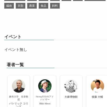
繊維
衣類
農業
食品
飼料
イベント
イベント無し
著者一覧
麻布大学 名誉教
HempTODAYアド
大麻博物館
後藤 大輔
授
バイザー
パトリック コリ
Riki Hiroi
ンズ