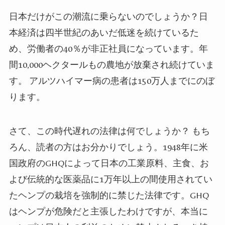
日本だけがこの潮流に乗らないのでしょうか？日
本経済は四半世紀のあいだ低迷を続けているた
め、労働者の
40
％が非正社員になっています。年
間
10,000
ヘクタールもの農地が放棄され続けていま
す。
アルツハイマー病の患者は
150
万人までにのぼ
ります。
さて、この時代遅れの法律は何でしょうか？
もち
ろん、読者の方はお分かりでしょう。
1948
年に米
国政府の
GHQ
によって日本の工業原料、主食、お
よび伝統的な医薬品に
1
万年以上の間使用されてい
たヘンプの栽培を強制的に禁じた法律です。
GHQ
はヘンプが危険だと主張したわけですが、本当に