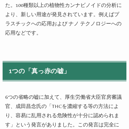
た。
100
種類以上の植物性カンナビノイドの分析に
より、新しい用途が発見されています。例えばプ
ラスチックへの応用および
ナノ
テクノロジーへの
応用などです。
1
つの「真っ赤の嘘」
6
つの省略の嘘に加えて、厚生労働省大臣官房審議
官、成田昌念氏の「
THC
を濃縮する等の方法によ
り、容易に乱用される危険性が十分に認められま
す」という発言がありました。この発言は完全に