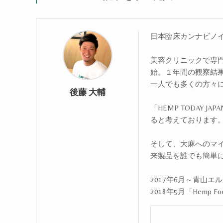
日本臨床カンナビノ
美容クリニックで専門
始。１年間の観察結
一人でも多くの方々
後藤 大輔
「HEMP TODAY
ると考えております
そして、大麻へのマ
来製品を誰でも簡単
2017年6月～青山
2018年5月「Hemp Fo