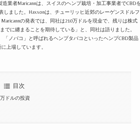
製造業者Maricannは、スイスの
ヘンプ
栽培・加工
事
業者でCBD
発表し
まし
た。Haxxonは、チューリッヒ近郊のレーゲンスドルフ
。Maricannの発表では、同社は210万ドルを
現金で
、残りは株式
末までに
纏まる
ことを期待している」
と
、
同社は語
りました
。
、
「ノバコ」
と呼ばれるヘンプ
タバコといった
ヘンプ
CBD製品
引所に上場してい
ます
。
目次
0万ドルの投資