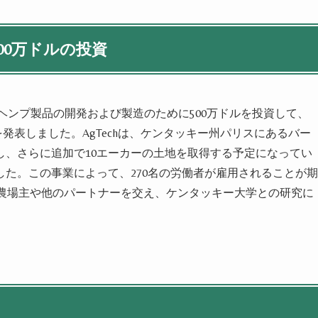
00万ドルの投資
ヘンプ
製品の開発および製造のために500万ドルを投資して、
を発表し
まし
た。AgTechは、ケンタッキー州パリスにあるバー
し、さらに追加で10エーカーの土地を取得する予定になってい
し
た。この事業によって、270名の労働者が雇用されることが期
州の農場主や他のパートナーを交え、ケンタッキー大学との研究に
売