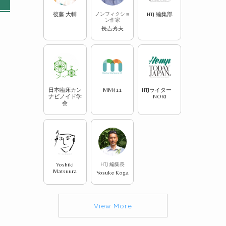
後藤 大輔
ノンフィクショ
HTJ 編集部
ン作家
長吉秀夫
日本臨床カン
MM411
HTJライター
ナビノイド学
NORI
会
Yoshiki
HTJ 編集長
Matsuura
Yosuke Koga
View More