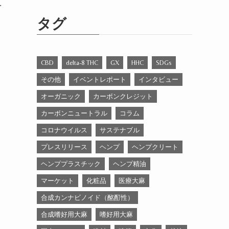
ゴ
を
リ
タグ
ー
CBD
delta-8 THC
GX
HHC
SDGs
その他
イベントレポート
インタビュー
オーガニック
カーボンクレジット
カーボンニュートラル
コラム
コロナウイルス
サステナブル
プレスリリース
ヘンプ
ヘンプクリート
ヘンププラスチック
ヘンプ精油
マーケット
化粧品
医療大麻
合成カンナビノイド（酩酊性）
合成嗜好用大麻
嗜好用大麻