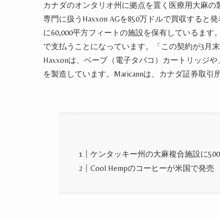
カナダのオンタリオ州に拠点を置く医療用
大麻
の
専門に扱うHaxxon AGを850万ドルで買収すると
に60,000平方フィートの施設を保有してい
る
ます
で支払う
ことになってい
ます
。「
この契約が
3月
Haxxonは、ベープ
（電子タバコ）
カートリッジや
を製造してい
ます
。Maricannは、カナダ証券取
ケンタッキー州の大麻複合施設に50
Cool Hempのコーヒーが米国で発売