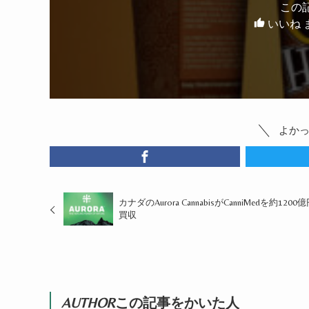
この
いいね 
よか
カナダのAurora CannabisがCanniMedを約1200
買収
AUTHOR
この記事をかいた人