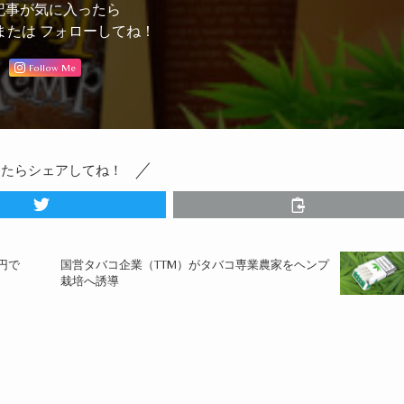
記事が気に入ったら
または フォローしてね！
Follow Me
ったらシェアしてね！
億円で
国営タバコ企業（TTM）がタバコ専業農家をヘンプ
栽培へ誘導