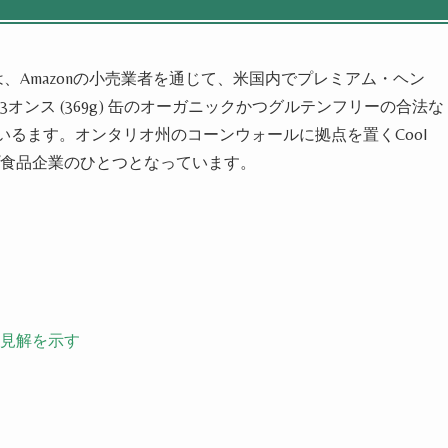
pは、Amazonの小売業者を通じて、米国内でプレミアム・ヘン
13オンス (369g) 缶のオーガニックかつグルテンフリーの合法な
い
る
ます
。オンタリオ州のコーンウォールに拠点を置くCool
食品企業のひとつとなってい
ます
。
見解を示す