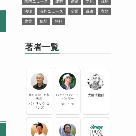
国内ニュース
建材
建築
文化
栽培
法律
海外ニュース
産業
繊維
衣類
農業
食品
飼料
著者一覧
麻布大学 名誉
HempTODAYアド
大麻博物館
教授
バイザー
パトリック コ
Riki Hiroi
リンズ