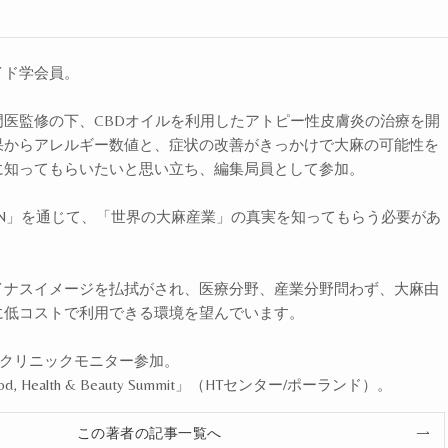
イド学会員。
医監修の下、CBDオイルを利用したアトピー性皮膚炎の治療を開
果からアレルギー数値と、症状の改善がきっかけで大麻の可能性を
に知ってもらいたいと思い立ち、編集局員として参加。
 JAPAN」を通じて、「世界の大麻産業」の真実を知ってもらう必要があ
。
イナスイメージを払拭がされ、医療分野、産業分野問わず、大麻由
に低コストで利用できる環境を望んでいます。
エルクリニックモニター参加。
od, Health & Beauty Summit」（HTセンター/ポーランド）。
この著者の記事一覧へ