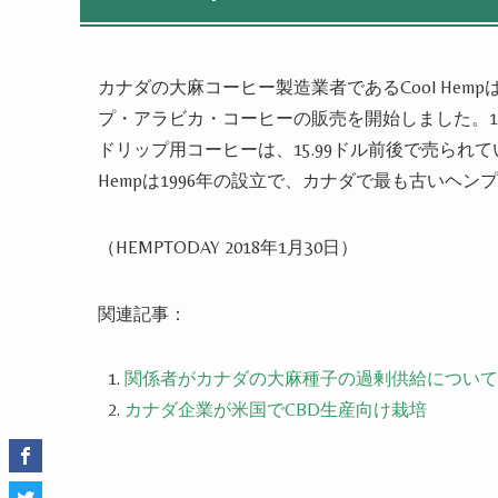
カナダの大麻コーヒー製造業者であるCool Hem
プ・アラビカ・コーヒーの販売を開始し
まし
た。
ドリップ用コーヒーは、15.99ドル前後で売られて
Hempは1996年の設立で、カナダで最も古い
ヘンプ
（HEMPTODAY 2018年1月30日）
関連記事：
関係者がカナダの大麻種子の過剰供給について
カナダ企業が米国でCBD生産向け栽培