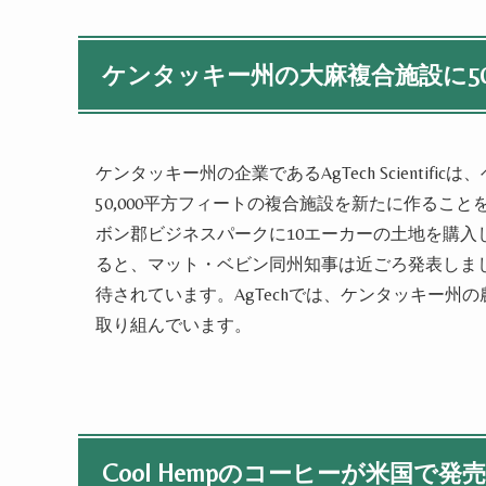
ケンタッキー州の大麻複合施設に5
ケンタッキー州の企業であるAgTech Scientificは、
50,000平方フィートの複合施設を新たに作ること
ボン郡ビジネスパークに10エーカーの土地を購入
ると、マット・ベビン同州知事は近ごろ発表し
ま
待されてい
ます
。AgTechでは、ケンタッキー
取り組んでい
ます
。
Cool Hempのコーヒーが米国で発