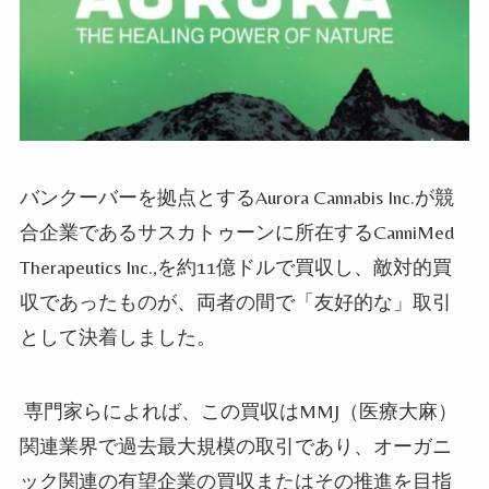
バンクーバーを拠点とするAurora Cannabis Inc.が競
合企業であるサスカトゥーンに所在するCanniMed
Therapeutics Inc.,を約11億ドルで買収し、敵対的買
収であったものが、両者の間で「友好的な」取引
として決着し
まし
た。
専門家らによれば、この買収はMMJ
（医療大麻）
関連業界
で過去最大規模の取引であり、オーガニ
ック関連の有望企業の買収または
その
推進を目指