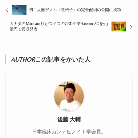
初！大麻ゲノム（遺伝子）の完全配列の公開に成功
カナダのMaricann社がスイスのCBD企業Haxxon AGを9.3
億円で買収発表
AUTHOR
この記事をかいた人
後藤 大輔
日本臨床カンナビノイド学会員。