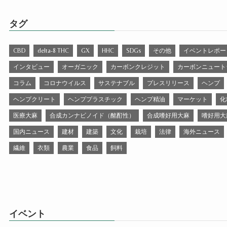
タグ
CBD
delta-8 THC
GX
HHC
SDGs
その他
イベントレポー
インタビュー
オーガニック
カーボンクレジット
カーボンニュート
コラム
コロナウイルス
サステナブル
プレスリリース
ヘンプ
ヘンプクリート
ヘンププラスチック
ヘンプ精油
マーケット
化
医療大麻
合成カンナビノイド（酩酊性）
合成嗜好用大麻
嗜好用大
国内ニュース
建材
建築
文化
栽培
法律
海外ニュース
繊維
衣類
農業
食品
飼料
イベント