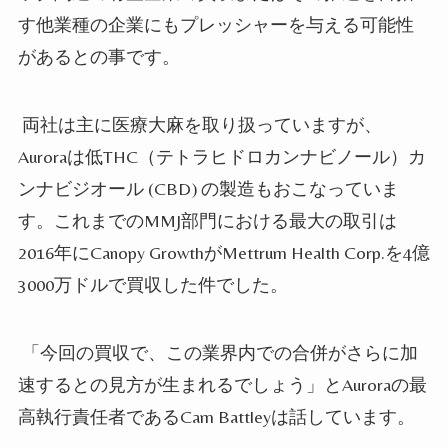
す他
業種
の企業にもプレッシャーを与える可能性
がある
との事です
。
両社は主に医療大麻を取り扱
っていますが
、
Auroraは低
THC（
テトラヒドロカンナビノール
）
カ
ンナビジオール (CBD) の製造もおこなってい
ま
す
。これまでのMMJ部門における最大の取引は
2016年にCanopy GrowthがMettrum Health Corp.を4億
3000万ドルで買収した件で
した
。
「今回の買収で、この
業界
内での合併がさらに加
速するとの見方が生まれるでしょう」とAuroraの最
高執行責任者であるCam Battleyは話してい
ます
。