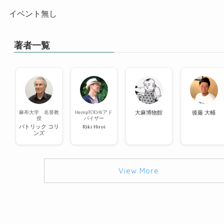
イベント無し
著者一覧
麻布大学 名誉教
HempTODAYアド
大麻博物館
後藤 大輔
授
バイザー
パトリック コリ
Riki Hiroi
ンズ
View More