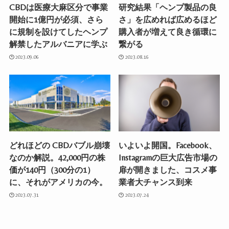
CBDは医療大麻区分で事業
研究結果「ヘンプ製品の良
開始に1億円が必須、さら
さ」を広めれば広めるほど
に規制を設けてしたヘンプ
購入者が増えて良き循環に
解禁したアルバニアに学ぶ
繋がる
2023.09.06
2023.08.16
どれほどの CBDバブル崩壊
いよいよ開国。Facebook、
なのか解説。42,000円の株
Instagramの巨大広告市場の
価が140円（300分の1）
扉が開きました、コスメ事
に、それがアメリカの今。
業者大チャンス到来
2023.07.31
2023.07.24