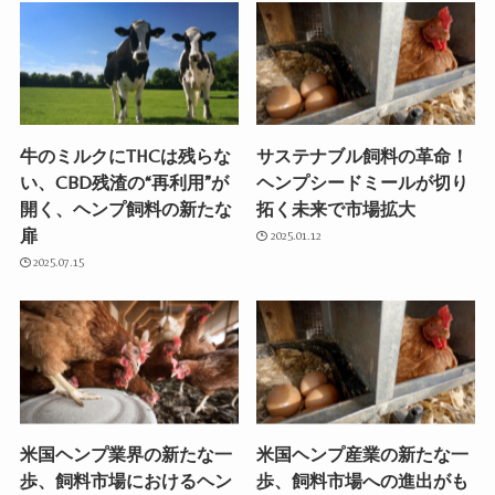
牛のミルクにTHCは残らな
サステナブル飼料の革命！
い、CBD残渣の“再利用”が
ヘンプシードミールが切り
開く、ヘンプ飼料の新たな
拓く未来で市場拡大
扉
2025.01.12
2025.07.15
米国ヘンプ業界の新たな一
米国ヘンプ産業の新たな一
歩、飼料市場におけるヘン
歩、飼料市場への進出がも