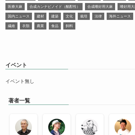
医療大麻
合成カンナビノイド（酩酊性）
合成嗜好用大麻
嗜好用大
国内ニュース
建材
建築
文化
栽培
法律
海外ニュース
繊維
衣類
農業
食品
飼料
イベント
イベント無し
著者一覧