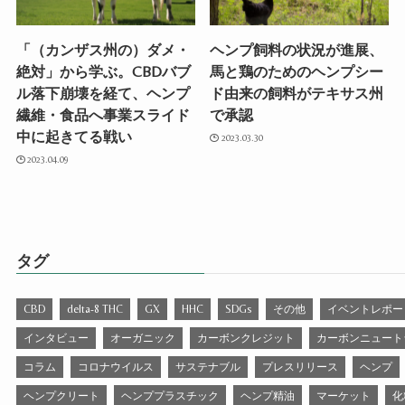
「（カンザス州の）ダメ・
ヘンプ飼料の状況が進展、
絶対」から学ぶ。CBDバブ
馬と鶏のためのヘンプシー
ル落下崩壊を経て、ヘンプ
ド由来の飼料がテキサス州
繊維・食品へ事業スライド
で承認
中に起きてる戦い
2023.03.30
2023.04.09
タグ
CBD
delta-8 THC
GX
HHC
SDGs
その他
イベントレポー
インタビュー
オーガニック
カーボンクレジット
カーボンニュート
コラム
コロナウイルス
サステナブル
プレスリリース
ヘンプ
ヘンプクリート
ヘンププラスチック
ヘンプ精油
マーケット
化