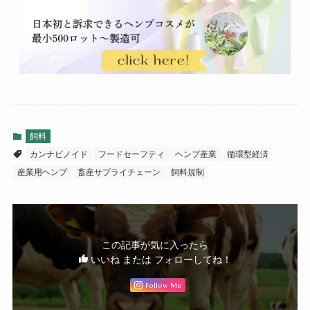
飼料
カンナビノイド
フードセーフティ
ヘンプ産業
循環型経済
産業用ヘンプ
畜産サプライチェーン
飼料規制
この記事が気に入ったら
いいね または フォローしてね！
Follow Me