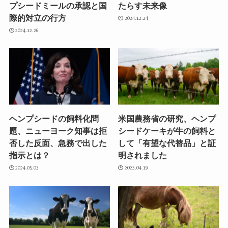
プシードミールの承認と国
たらす未来像
際的対立の行方
2024.12.24
2024.12.26
ヘンプシードの飼料化問
米国農務省の研究、ヘンプ
題、ニューヨーク知事は拒
シードケーキが牛の飼料と
否した反面、急務で出した
して「有望な代替品」と証
指示とは？
明されました
2024.05.03
2023.04.19