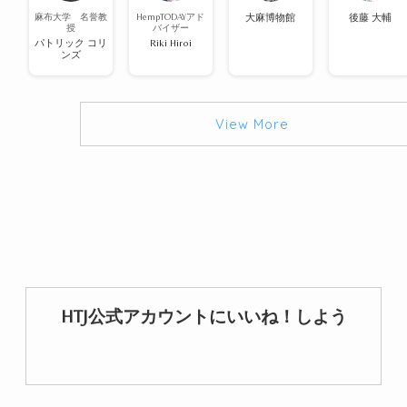
麻布大学 名誉教
HempTODAYアド
大麻博物館
後藤 大輔
授
バイザー
パトリック コリ
Riki Hiroi
ンズ
View More
HTJ公式アカウントにいいね！しよう