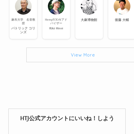
麻布大学 名誉教
HempTODAYアド
大麻博物館
後藤 大輔
授
バイザー
パトリック コリ
Riki Hiroi
ンズ
View More
HTJ公式アカウントにいいね！しよう