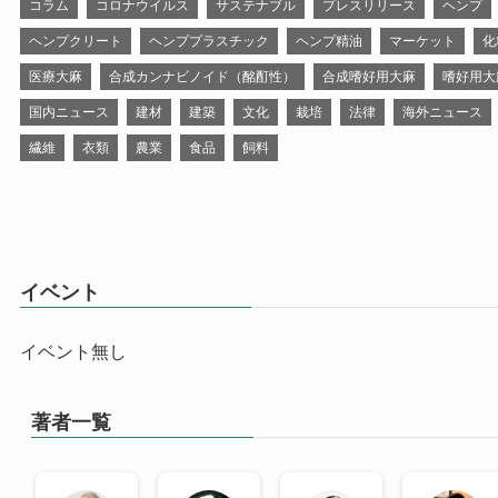
コラム
コロナウイルス
サステナブル
プレスリリース
ヘンプ
ヘンプクリート
ヘンププラスチック
ヘンプ精油
マーケット
化
医療大麻
合成カンナビノイド（酩酊性）
合成嗜好用大麻
嗜好用大
国内ニュース
建材
建築
文化
栽培
法律
海外ニュース
繊維
衣類
農業
食品
飼料
イベント
イベント無し
著者一覧