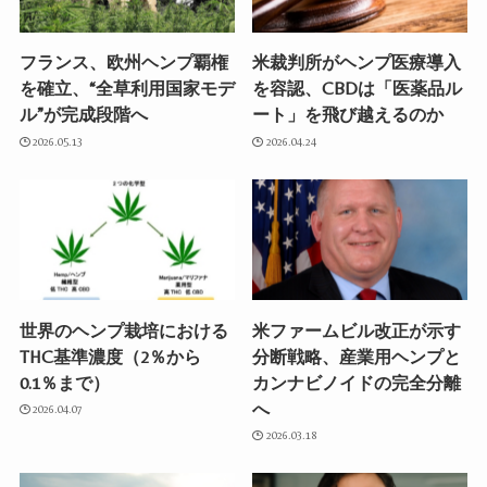
フランス、欧州ヘンプ覇権
米裁判所がヘンプ医療導入
を確立、“全草利用国家モデ
を容認、CBDは「医薬品ル
ル”が完成段階へ
ート」を飛び越えるのか
2026.05.13
2026.04.24
世界のヘンプ栽培における
米ファームビル改正が示す
THC基準濃度（2％から
分断戦略、産業用ヘンプと
0.1％まで）
カンナビノイドの完全分離
へ
2026.04.07
2026.03.18