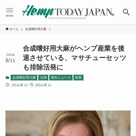
MENU
ホーム
合成嗜好用大麻
合成嗜好用大麻がヘンプ産業を後
2024
退させている、マサチューセッツ
8/11
も排除活発に
合成嗜好用大麻
法律
海外ニュース
産業
2024.08.11
2024.08.11