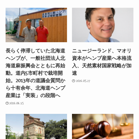
長らく停滞していた北海道
ニュージーランド、マオリ
ヘンプが、一般社団法人北
資本がヘンプ産業へ本格流
海道麻振興会とともに再始
入、天然素材国家戦略が加
動。道内5市町村で栽培開
速
始。2013年の道議会質問か
2026.05.27
ら十有余年、北海道ヘンプ
産業は「実装」の段階へ
2026.06.15