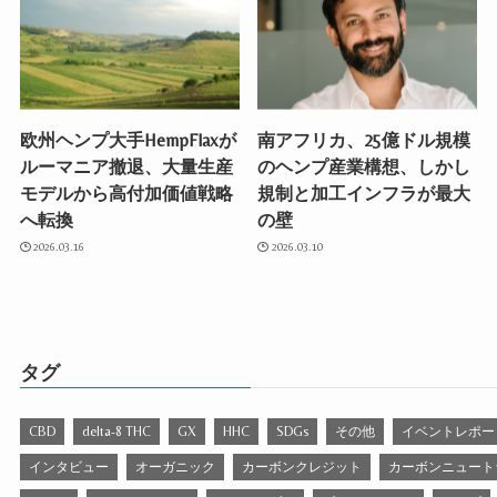
欧州ヘンプ大手HempFlaxが
南アフリカ、25億ドル規模
ルーマニア撤退、大量生産
のヘンプ産業構想、しかし
モデルから高付加価値戦略
規制と加工インフラが最大
へ転換
の壁
2026.03.16
2026.03.10
タグ
CBD
delta-8 THC
GX
HHC
SDGs
その他
イベントレポー
インタビュー
オーガニック
カーボンクレジット
カーボンニュート