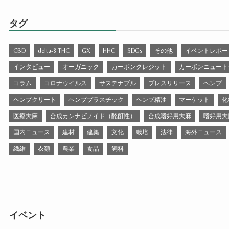
タグ
CBD
delta-8 THC
GX
HHC
SDGs
その他
イベントレポー
インタビュー
オーガニック
カーボンクレジット
カーボンニュート
コラム
コロナウイルス
サステナブル
プレスリリース
ヘンプ
ヘンプクリート
ヘンププラスチック
ヘンプ精油
マーケット
化
医療大麻
合成カンナビノイド（酩酊性）
合成嗜好用大麻
嗜好用大
国内ニュース
建材
建築
文化
栽培
法律
海外ニュース
繊維
衣類
農業
食品
飼料
イベント