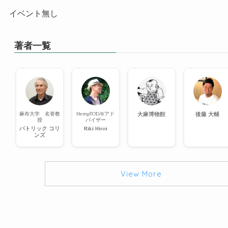
イベント無し
著者一覧
麻布大学 名誉教
HempTODAYアド
大麻博物館
後藤 大輔
授
バイザー
パトリック コリ
Riki Hiroi
ンズ
View More