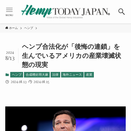
MENU
ホーム
ヘンプ
ヘンプ合法化が「後悔の連鎖」を
2024
生んでいるアメリカの産業壊滅状
8/13
態の現実
ヘンプ
合成嗜好用大麻
法律
海外ニュース
産業
2024.08.13
2024.08.15