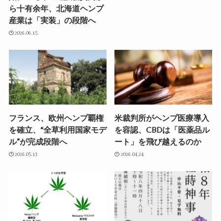
ら十有余年、北海道ヘンプ
産業は「実装」の段階へ
2026.06.15
フランス、欧州ヘンプ覇権
米裁判所がヘンプ医療導入
を確立、“全草利用国家モデ
を容認、CBDは「医薬品ル
ル”が完成段階へ
ート」を飛び越えるのか
2026.05.13
2026.04.24