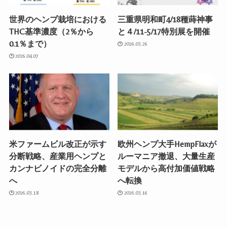
世界のヘンプ栽培における
三重県明和町4/18種蒔神事
THC基準濃度（2％から
と４/11-5/17特別展を開催
0.1％まで）
2026.03.26
2026.04.07
米ファームビル改正が示す
欧州ヘンプ大手HempFlaxが
分断戦略、産業用ヘンプと
ルーマニア撤退、大量生産
カンナビノイドの完全分離
モデルから高付加価値戦略
へ
へ転換
2026.03.18
2026.03.16