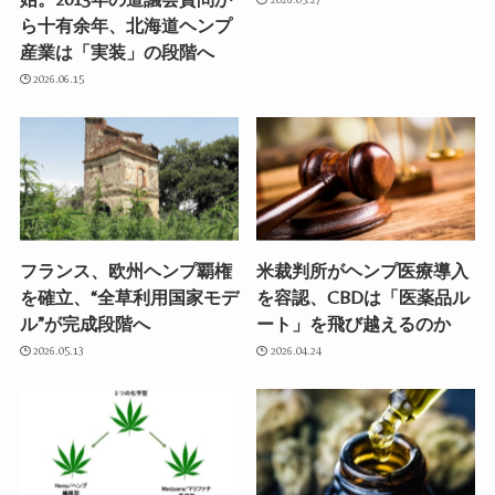
ら十有余年、北海道ヘンプ
産業は「実装」の段階へ
2026.06.15
フランス、欧州ヘンプ覇権
米裁判所がヘンプ医療導入
を確立、“全草利用国家モデ
を容認、CBDは「医薬品ル
ル”が完成段階へ
ート」を飛び越えるのか
2026.05.13
2026.04.24