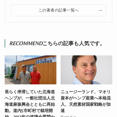
この著者の記事一覧へ
RECOMMEND
こちらの記事も人気です。
長らく停滞していた北海道
ニュージーランド、マオリ
ヘンプが、一般社団法人北
資本がヘンプ産業へ本格流
海道麻振興会とともに再始
入、天然素材国家戦略が加
動。道内5市町村で栽培開
速
始。2013年の道議会質問か
2026.05.27