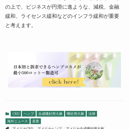
の上で、ビジネスが円滑に進ような、減税、金融
緩和、ライセンス緩和などのインフラ緩和が重要
と考えます。
CBD
ヘンプ
合成嗜好用大麻
嗜好用大麻
法律
海外ニュース
産業
アメリカCBD
アメリカヘンプ
アメリカ合成嗜好用大麻