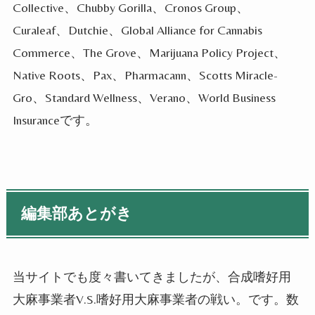
Collective、Chubby Gorilla、Cronos Group、
Curaleaf、Dutchie、Global Alliance for Cannabis
Commerce、The Grove、Marijuana Policy Project、
Native Roots、Pax、Pharmacann、Scotts Miracle-
Gro、Standard Wellness、Verano、World Business
Insuranceです。
編集部あとがき
当サイトでも度々書いてきましたが、合成嗜好用
大麻事業者V.S.嗜好用大麻事業者の戦い。です。数