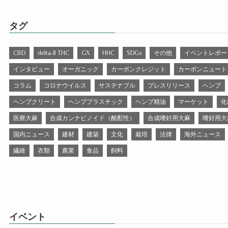
タグ
CBD
delta-8 THC
GX
HHC
SDGs
その他
イベントレポー
インタビュー
オーガニック
カーボンクレジット
カーボンニュート
コラム
コロナウイルス
サステナブル
プレスリリース
ヘンプ
ヘンプクリート
ヘンププラスチック
ヘンプ精油
マーケット
化
医療大麻
合成カンナビノイド（酩酊性）
合成嗜好用大麻
嗜好用大
国内ニュース
建材
建築
文化
栽培
法律
海外ニュース
繊維
衣類
農業
食品
飼料
イベント