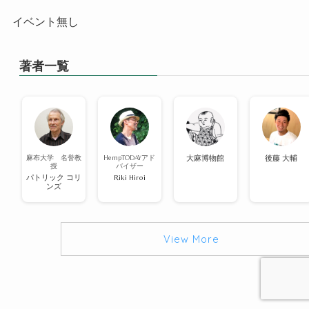
イベント無し
著者一覧
麻布大学 名誉教
HempTODAYアド
大麻博物館
後藤 大輔
授
バイザー
パトリック コリ
Riki Hiroi
ンズ
View More