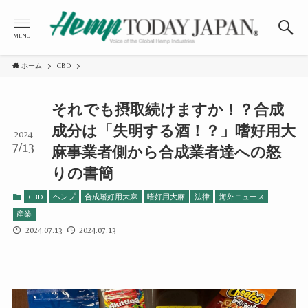
MENU
ホーム
CBD
それでも摂取続けますか！？合成
成分は「失明する酒！？」嗜好用大
2024
7/13
麻事業者側から合成業者達への怒
りの書簡
CBD
ヘンプ
合成嗜好用大麻
嗜好用大麻
法律
海外ニュース
産業
2024.07.13
2024.07.13