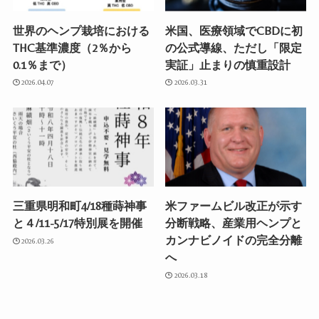
世界のヘンプ栽培における
米国、医療領域でCBDに初
THC基準濃度（2％から
の公式導線、ただし「限定
0.1％まで）
実証」止まりの慎重設計
2026.04.07
2026.03.31
三重県明和町4/18種蒔神事
米ファームビル改正が示す
と４/11-5/17特別展を開催
分断戦略、産業用ヘンプと
カンナビノイドの完全分離
2026.03.26
へ
2026.03.18