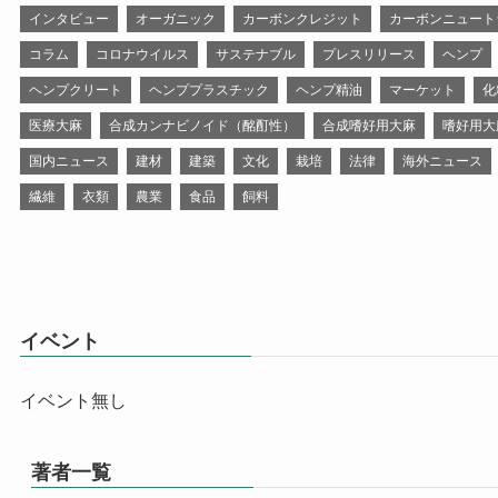
インタビュー
オーガニック
カーボンクレジット
カーボンニュート
コラム
コロナウイルス
サステナブル
プレスリリース
ヘンプ
ヘンプクリート
ヘンププラスチック
ヘンプ精油
マーケット
化
医療大麻
合成カンナビノイド（酩酊性）
合成嗜好用大麻
嗜好用大
国内ニュース
建材
建築
文化
栽培
法律
海外ニュース
繊維
衣類
農業
食品
飼料
イベント
イベント無し
著者一覧