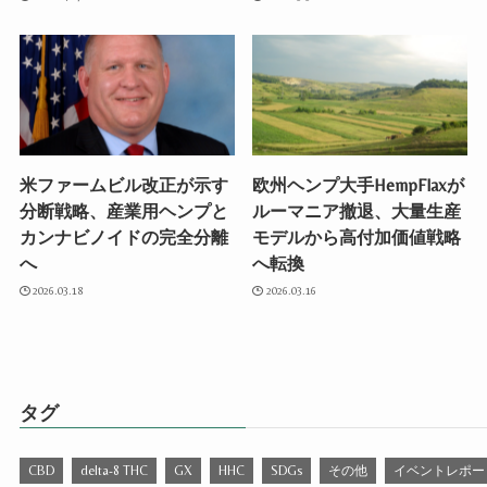
米ファームビル改正が示す
欧州ヘンプ大手HempFlaxが
分断戦略、産業用ヘンプと
ルーマニア撤退、大量生産
カンナビノイドの完全分離
モデルから高付加価値戦略
へ
へ転換
2026.03.18
2026.03.16
タグ
CBD
delta-8 THC
GX
HHC
SDGs
その他
イベントレポー