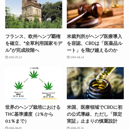
フランス、欧州ヘンプ覇権
米裁判所がヘンプ医療導入
を確立、“全草利用国家モデ
を容認、CBDは「医薬品ル
ル”が完成段階へ
ート」を飛び越えるのか
2026.05.13
2026.04.24
世界のヘンプ栽培における
米国、医療領域でCBDに初
THC基準濃度（2％から
の公式導線、ただし「限定
0.1％まで）
実証」止まりの慎重設計
2026.04.07
2026.03.31