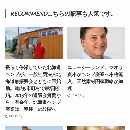
RECOMMEND
こちらの記事も人気です。
長らく停滞していた北海道
ニュージーランド、マオリ
ヘンプが、一般社団法人北
資本がヘンプ産業へ本格流
海道麻振興会とともに再始
入、天然素材国家戦略が加
動。道内5市町村で栽培開
速
始。2013年の道議会質問か
2026.05.27
ら十有余年、北海道ヘンプ
産業は「実装」の段階へ
2026.06.15