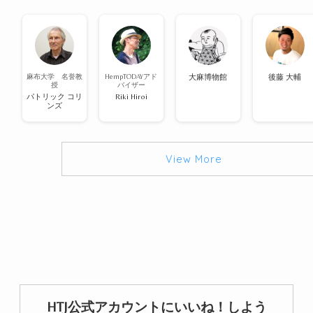
麻布大学 名誉教
HempTODAYアド
大麻博物館
後藤 大輔
授
バイザー
パトリック コリ
Riki Hiroi
ンズ
View More
HTJ公式アカウントにいいね！しよう