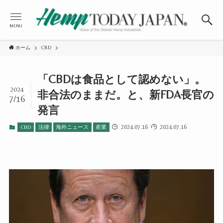
MENU
ホーム
CBD
「CBDは食品として認めない」。
2024
非合法のままだ。と、新FDA長官の
7/16
発言
2024.07.16
2024.07.16
CBD
法律
海外ニュース
産業