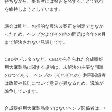
待ちながら、事業者には警告を発することで執行
を維持しようとしています。
議会は昨年、包括的な農法改案正を制定できなか
ったため、ヘンプおよびその他の問題は今年の
9
月
まで解決されない見通しです。
CBD
やデルタ
-8
など、
CBD
から作られた合成嗜好
用大麻製品に関する規制は、未解決の主要な問題
の
1
つであり、ヘンプの（それぞれの）利害関係者
は政策や規則について意見が異なるため、議論が
論争しています。
合成嗜好用大麻製品側ではないヘンプ関係者は、
5