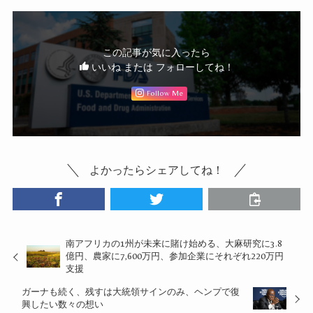
この記事が気に入ったら
いいね または フォローしてね！
Follow Me
よかったらシェアしてね！
南アフリカの1州が未来に賭け始める、大麻研究に3.8
億円、農家に7,600万円、参加企業にそれぞれ220万円
支援
ガーナも続く、残すは大統領サインのみ、ヘンプで復
興したい数々の想い