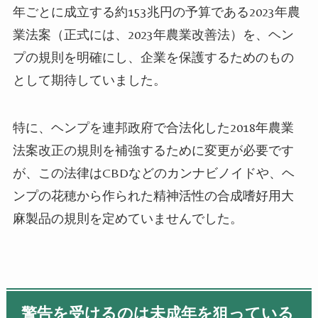
年ごとに成立する約
153
兆円の予算である
2023
年農
業法案（正式には、
2023
年農業改善法）を、ヘン
プの規則を明確にし、企業を保護するためのもの
として期待していました。
特に、ヘンプを連邦政府で合法化した
2018
年農業
法案改正の規則を補強するために変更が必要です
が、この法律は
CBD
などのカンナビノイドや、ヘ
ンプの花穂から作られた精神活性の合成嗜好用大
麻製品の規則を定めていませんでした。
警告を受けるのは未成年を狙っている