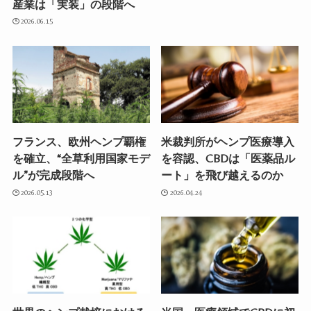
産業は「実装」の段階へ
2026.06.15
フランス、欧州ヘンプ覇権
米裁判所がヘンプ医療導入
を確立、“全草利用国家モデ
を容認、CBDは「医薬品ル
ル”が完成段階へ
ート」を飛び越えるのか
2026.05.13
2026.04.24