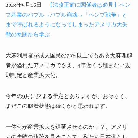
2023年5月16日
【法改正前に関係者は必見】ヘン
プ産業のバブル→バブル崩壊→「ヘンプ戦争」と
まで呼ばれるようになってしまったアメリカ大失
態の軌跡から学ぶ
大麻利用者が成人国民の
70%
以上でもある大麻理解
者が溢れたアメリカでさえ、
4
年近くも進まない規
則制定と産業拡大化。
今年の
9
月に決まる予定とありますが、おそらく、
まだこの膠着状態は続くかと思われます。
一体何が産業拡大を遅延させるのか！？、アメリ
カの失敗の軌跡を見ることで、私たち日本側とし