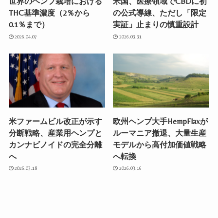
世界のヘンプ栽培における
米国、医療領域でCBDに初
THC基準濃度（2％から
の公式導線、ただし「限定
0.1％まで）
実証」止まりの慎重設計
2026.04.07
2026.03.31
米ファームビル改正が示す
欧州ヘンプ大手HempFlaxが
分断戦略、産業用ヘンプと
ルーマニア撤退、大量生産
カンナビノイドの完全分離
モデルから高付加価値戦略
へ
へ転換
2026.03.18
2026.03.16