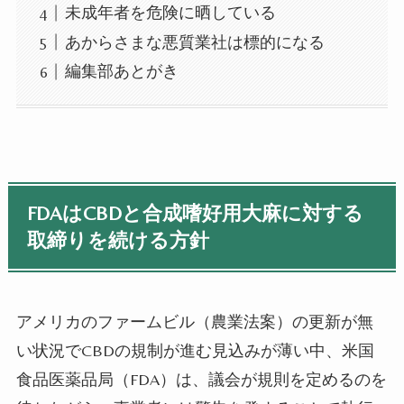
未成年者を危険に晒している
あからさまな悪質業社は標的になる
編集部あとがき
FDAはCBD
と合成嗜好用大麻
に対する
取締りを続ける方針
アメリカのファームビル（農業法案）の更新が無
い状況で
CBD
の規制が進む見込みが薄い中、米国
食品医薬品局（
FDA
）は、議会が規則を定めるのを