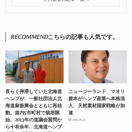
RECOMMEND
こちらの記事も人気です。
長らく停滞していた北海道
ニュージーランド、マオリ
ヘンプが、一般社団法人北
資本がヘンプ産業へ本格流
海道麻振興会とともに再始
入、天然素材国家戦略が加
動。道内5市町村で栽培開
速
始。2013年の道議会質問か
2026.05.27
ら十有余年、北海道ヘンプ