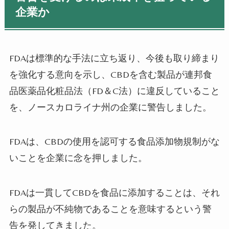
企業か
FDA
は標準的な手法に立ち返り、今後も取り締まり
を強化する意向を示し、
CBD
を含む製品が連邦食
品医薬品化粧品法（
FD
＆
C
法）に違反していること
を、ノースカロライナ州の企業に警告しました。
FDA
は、
CBD
の使用を認可する食品添加物規制がな
いことを企業に念を押しました。
FDA
は一貫して
CBD
を食品に添加することは、それ
らの製品が不純物であることを意味するという警
告を発してきました。