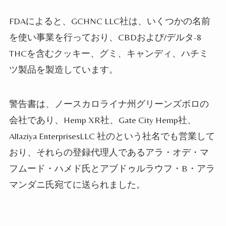
FDA
によると、
GCHNC LLC
社は、いくつかの名前
を使い事業を行っており、
CBD
および
/
デルタ
-8
THC
を含むクッキー、グミ、キャンディ、ハチミ
ツ製品を製造しています。
警告書は、ノースカロライナ州グリーンズボロの
会社であり、
Hemp XR
社、
Gate City Hemp
社、
Allaziya EnterprisesLLC
社のという社名でも営業して
おり、それらの登録代理人であるアラ・オデ・マ
フムード・ハメド氏とアブドゥルラウフ・
B
・アラ
マンダニ氏宛てに送られました。