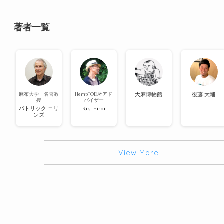
著者一覧
麻布大学 名誉教
HempTODAYアド
大麻博物館
後藤 大輔
授
バイザー
パトリック コリ
Riki Hiroi
ンズ
View More