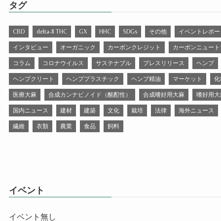
タグ
CBD
delta-8 THC
GX
HHC
SDGs
その他
イベントレポー
インタビュー
オーガニック
カーボンクレジット
カーボンニュート
コラム
コロナウイルス
サステナブル
プレスリリース
ヘンプ
ヘンプクリート
ヘンププラスチック
ヘンプ精油
マーケット
化
医療大麻
合成カンナビノイド（酩酊性）
合成嗜好用大麻
嗜好用大
国内ニュース
建材
建築
文化
栽培
法律
海外ニュース
繊維
衣類
農業
食品
飼料
イベント
イベント無し