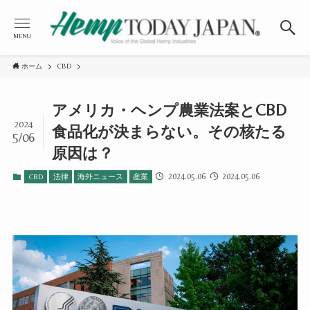
MENU
ホーム
CBD
アメリカ・ヘンプ農業法案とCBD
2024
食品化が決まらない。その核たる
5/06
原因は？
2024.05.06
2024.05.06
CBD
法律
海外ニュース
産業