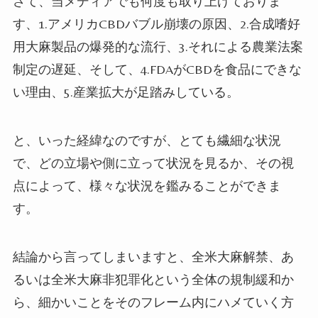
さて、当メディアでも何度も取り上げておりま
す、
1.
アメリカCBDバブル崩壊の原因、
2.
合成嗜好
用大麻製品の爆発的な流行、
3.
それによる農業法案
制定の遅延、そして、
4.FDA
が
CBD
を食品にできな
い理由、
5.
産業拡大が足踏みしている。
と、いった経緯なのですが、とても繊細な状況
で、どの立場や側に立って状況を見るか、その視
点によって、様々な状況を鑑みることができま
す。
結論から言ってしまいますと、全米大麻解禁、あ
るいは全米大麻非犯罪化という全体の規制緩和か
ら、細かいことをそのフレーム内にハメていく方