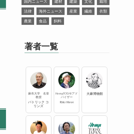
国内ニュース
建材
建築
文化
栽培
法律
海外ニュース
産業
繊維
衣類
農業
食品
飼料
著者一覧
麻布大学 名誉
HempTODAYアド
大麻博物館
教授
バイザー
パトリック コ
Riki Hiroi
リンズ