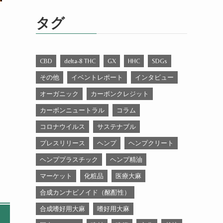
ゴ
リ
タグ
ー
CBD
delta-8 THC
GX
HHC
SDGs
その他
イベントレポート
インタビュー
オーガニック
カーボンクレジット
カーボンニュートラル
コラム
コロナウイルス
サステナブル
プレスリリース
ヘンプ
ヘンプクリート
ヘンププラスチック
ヘンプ精油
マーケット
化粧品
医療大麻
合成カンナビノイド（酩酊性）
合成嗜好用大麻
嗜好用大麻