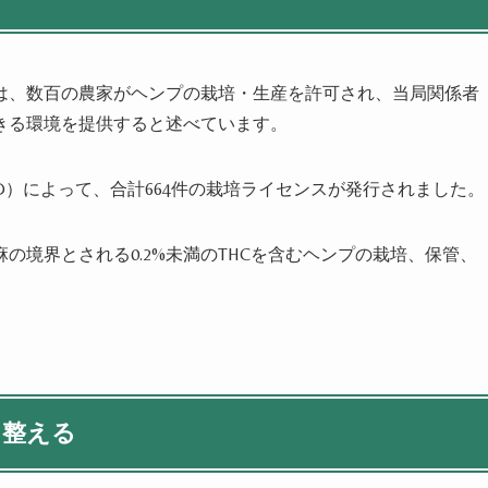
は、数百の農家がヘンプの栽培・生産を許可され、当局関係者
きる環境を提供すると述べています。
D
）によって、合計
664
件の栽培ライセンスが発行されました。
麻の境界とされる
0.2%
未満の
THC
を含むヘンプの栽培、保管、
を整える