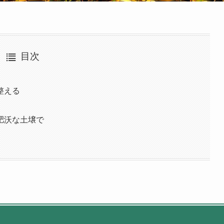
目次
整える
肥沃な土壌で