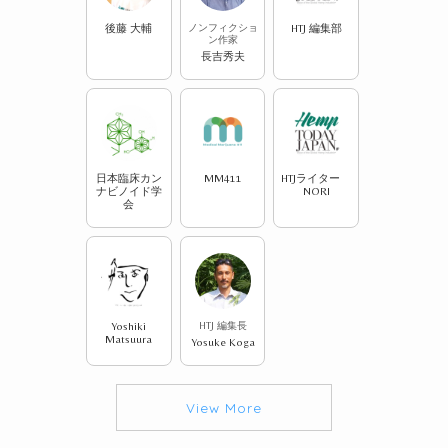
後藤 大輔
ノンフィクショ
HTJ 編集部
ン作家
長吉秀夫
日本臨床カン
MM411
HTJライター
ナビノイド学
NORI
会
Yoshiki
HTJ 編集長
Matsuura
Yosuke Koga
View More