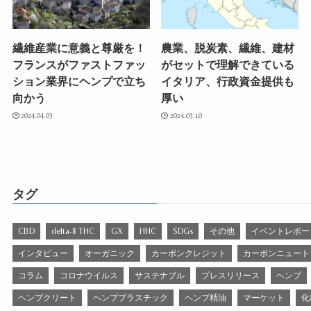
繊維産業に意義と尊厳を！
農業、脱炭素、繊維、建材
フランスがファストファッ
がセットで理解できている
ション業界にヘンプで立ち
イタリア、行政資金提供も
向かう
厚い
2024.04.03
2024.03.10
タグ
CBD
delta-8 THC
GX
HHC
SDGs
その他
イベントレポー
インタビュー
オーガニック
カーボンクレジット
カーボンニュート
コラム
コロナウイルス
サステナブル
プレスリリース
ヘンプ
ヘンプクリート
ヘンププラスチック
ヘンプ精油
マーケット
化