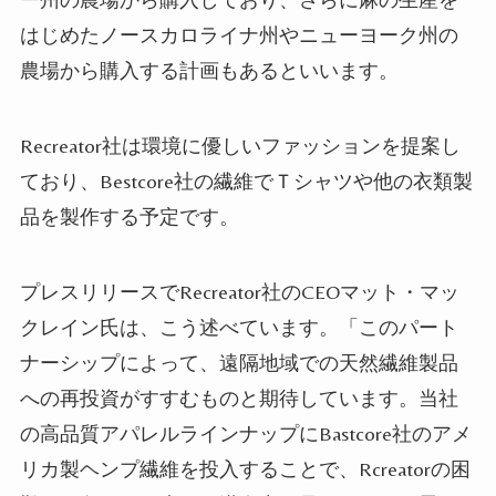
はじめたノースカロライナ州やニューヨーク州の
農場から購入する計画もあるとい
います
。
Recreator社は環境に優しいファッションを提案し
ており、Bestcore社の繊維でＴシャツや他の衣類製
品を製作する
予定です
。
プレスリリースでRecreator社のCEOマット・マッ
クレイン
氏
は
、
こう述べてい
ます
。「このパート
ナーシップによって
、
遠隔
地域での天然繊維製品
への再投資がすすむものと期待しています。当社
の高品質アパレルラインナップにBastcore社のアメ
リカ製
ヘンプ
繊維を投入することで、Rcreatorの困