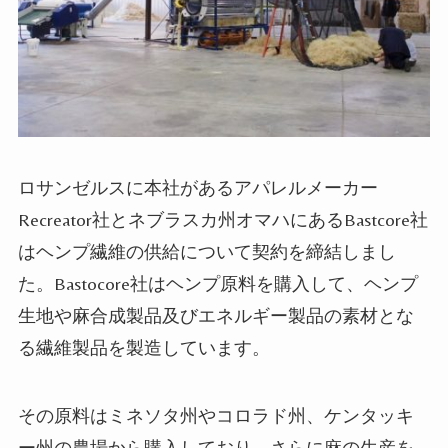
ロサンゼルスに本社があるアパレルメーカー
Recreator社とネブラスカ州オマハにあるBastcore社
は
ヘンプ
繊維の供給について契約を締結し
まし
た。Bastocore社は
ヘンプ
原料を購入して、
ヘンプ
生地や麻合成
製品
及びエネルギー製品の素材とな
る繊維製品を製造してい
ます
。
その原料はミネソタ州やコロラド州、ケンタッキ
ー州の農場から購入しており、さらに麻の生産を