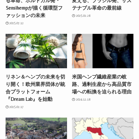
る革命、ポルトガル発・
変える、ブラジル発、サス
Sensihempが描く循環型フ
テナブル革命の最前線
ァッションの未来
2025.02.28
2025.07.12
リネン＆ヘンプの未来を切
米国ヘンプ繊維産業の岐
り開く！欧州業界団体が統
路、過剰生産から高品質市
合プラットフォーム
場への転換を迫られる理由
『Dream Lab』を始動
2024.12.18
2025.02.17