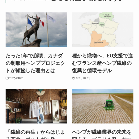
たった1年で崩壊、カナダ
種から織物へ、EU支援で進
の制服用ヘンププロジェク
むフランス産ヘンプ繊維の
トが頓挫した理由とは
復興と循環モデル
2025.08.06
2025.07.23
「繊維の再生」からはじま
ヘンプが繊維業界の未来を