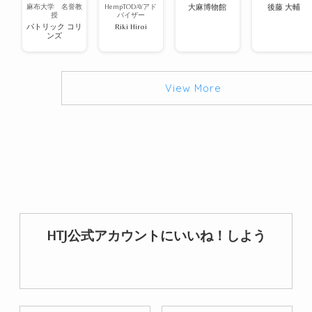
麻布大学 名誉教
HempTODAYアド
大麻博物館
後藤 大輔
授
バイザー
パトリック コリ
Riki Hiroi
ンズ
View More
HTJ公式アカウントにいいね！しよう