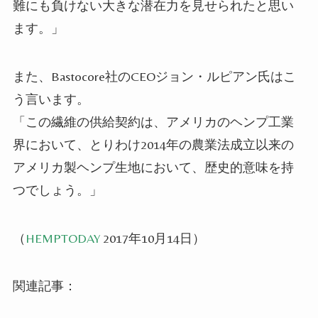
難にも負けない大きな潜在
力を見せられたと思い
ます。」
また、Bastocore社のCEOジョン・ルピアン
氏
はこ
う言
います
。
「この繊維の供給契約は
、
アメリカの
ヘンプ
工業
界において、とりわけ2014年の農業法成立以来の
アメリカ製
ヘンプ
生地において、歴史的意味を持
つでしょう。」
（
HEMPTODAY
2017年10月14日）
関連記事：