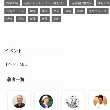
医療大麻
合成カンナビノイド（酩酊性）
合成嗜好用大麻
嗜好用大
国内ニュース
建材
建築
文化
栽培
法律
海外ニュース
繊維
衣類
農業
食品
飼料
イベント
イベント無し
著者一覧