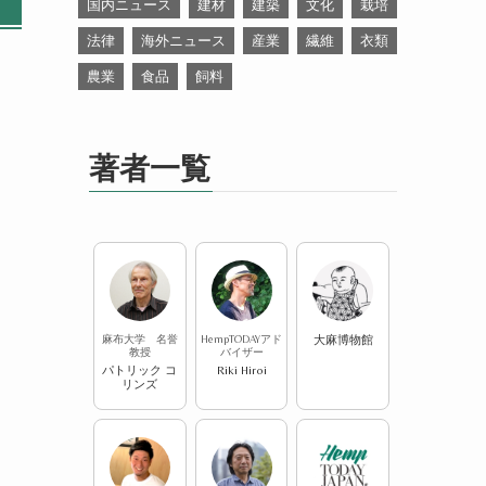
国内ニュース
建材
建築
文化
栽培
法律
海外ニュース
産業
繊維
衣類
農業
食品
飼料
著者一覧
麻布大学 名誉
HempTODAYアド
大麻博物館
教授
バイザー
パトリック コ
Riki Hiroi
リンズ