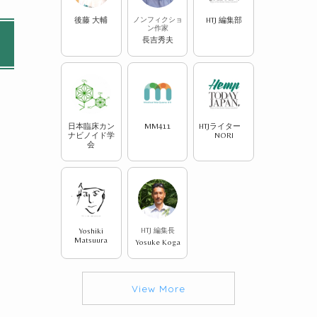
後藤 大輔
ノンフィクショ
HTJ 編集部
ン作家
長吉秀夫
日本臨床カン
MM411
HTJライター
ナビノイド学
NORI
会
Yoshiki
HTJ 編集長
Matsuura
Yosuke Koga
View More