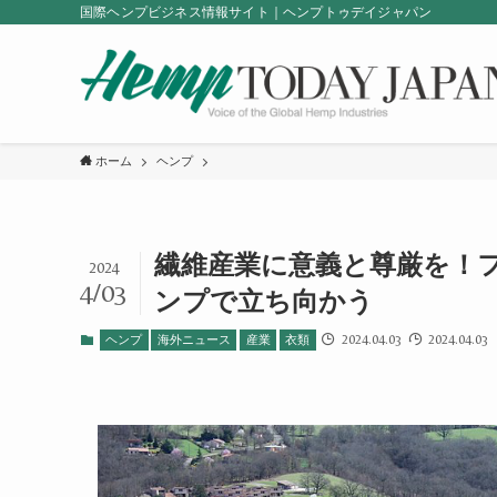
国際ヘンプビジネス情報サイト｜ヘンプトゥデイジャパン
ホーム
ヘンプ
繊維産業に意義と尊厳を！
2024
4/03
ンプで立ち向かう
2024.04.03
2024.04.03
ヘンプ
海外ニュース
産業
衣類