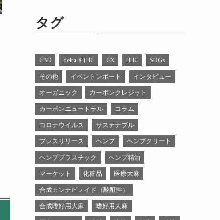
ゴ
リ
タグ
ー
CBD
delta-8 THC
GX
HHC
SDGs
その他
イベントレポート
インタビュー
オーガニック
カーボンクレジット
カーボンニュートラル
コラム
コロナウイルス
サステナブル
プレスリリース
ヘンプ
ヘンプクリート
ヘンププラスチック
ヘンプ精油
マーケット
化粧品
医療大麻
合成カンナビノイド（酩酊性）
合成嗜好用大麻
嗜好用大麻