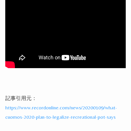
記事引用元：
https://www.recordonline.com/news/20200109/what-
cuomos-2020-plan-to-legalize-recreational-pot-says