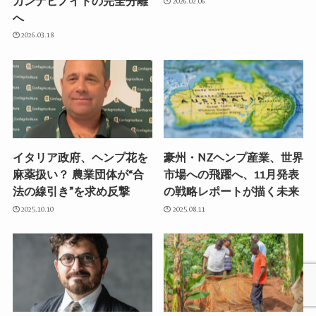
カンナビノイドの完全分離
2026.02.06
へ
2026.03.18
イタリア政府、ヘンプ花を
豪州・NZヘンプ産業、世界
麻薬扱い？ 農業団体が“合
市場への飛躍へ、11月発表
法の線引き”を求め反撃
の戦略レポートが描く未来
2025.10.10
2025.08.11