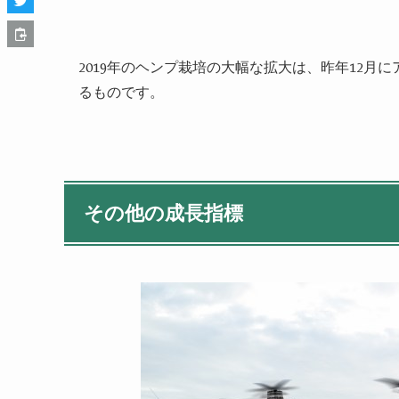
2019
年のヘンプ栽培の大幅な拡大は、昨年
12
月に
るものです。
その他の成長指標