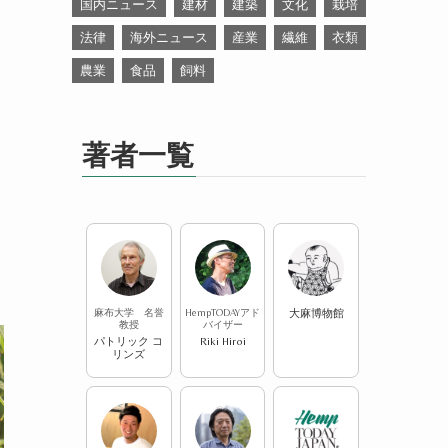
国内ニュース
建材
建築
文化
栽培
法律
海外ニュース
産業
繊維
衣類
農業
食品
飼料
著者一覧
麻布大学 名誉
HempTODAYアド
大麻博物館
教授
バイザー
パトリック コ
Riki Hiroi
リンズ