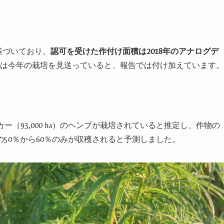
基づいており、
認可を受けた作付け面積は
2018
年のアナログデ
は今年の栽培を見送っていると、報告では付け加えています。
カー（
93
,
000 ha
）のヘンプが栽培されていると推定し、作物の
の
50
％から
60
％のみが収穫されると予測しました。