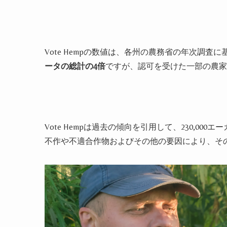
Vote Hemp
の数値は、各州の農務省の年次調査に
ータの総計の
4
倍
ですが、認可を受けた一部の農家
Vote Hemp
は過去の傾向を引用して、
230
,
000
エー
不作や不適合作物およびその他の要因により、そ