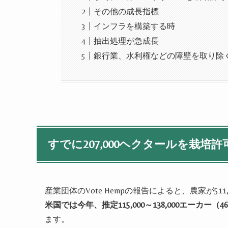
その他の成長指標
インフラを構築する時
抽出処理が急成長
銀行業、水利権などの障壁を取り除
すでに
207
,
000
ヘクタールを栽培許
産業団体の
Vote Hemp
の報告によると、農家が
511
米国では今年、推定
115
,
000
～
138
,
000
エーカー（
46
ます。