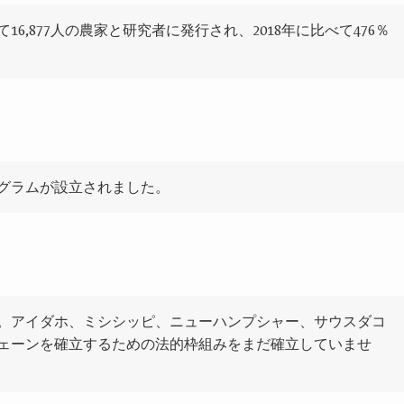
て
16
,
877
人の農家と研究者に発行され、
2018
年に比べて
476
％
グラムが設立されました。
。アイダホ、ミシシッピ、ニューハンプシャー、サウスダコ
ェーンを確立するための法的枠組みをまだ確立していませ