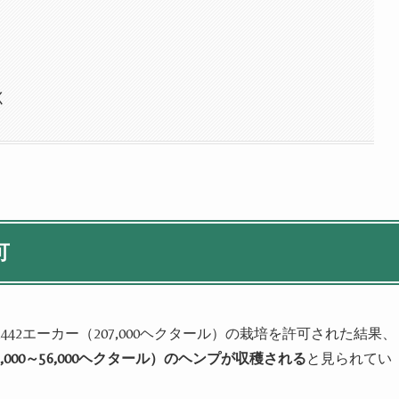
く
可
,
442
エーカー（
207
,
000
ヘクタール）の栽培を許可された結果、
,
000
～
56
,
000
ヘクタール）のヘンプが収穫される
と見られてい