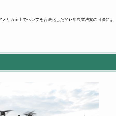
アメリカ全土でヘンプを合法化した
2018
年農業法案の可決によ