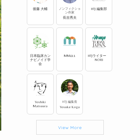
後藤 大輔
ノンフィクショ
HTJ 編集部
ン作家
長吉秀夫
日本臨床カン
MM411
HTJライター
ナビノイド学
NORI
会
Yoshiki
HTJ 編集長
Matsuura
Yosuke Koga
View More