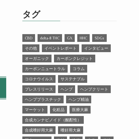
ゴ
リ
タグ
ー
CBD
delta-8 THC
GX
HHC
SDGs
その他
イベントレポート
インタビュー
オーガニック
カーボンクレジット
カーボンニュートラル
コラム
コロナウイルス
サステナブル
プレスリリース
ヘンプ
ヘンプクリート
ヘンププラスチック
ヘンプ精油
マーケット
化粧品
医療大麻
合成カンナビノイド（酩酊性）
合成嗜好用大麻
嗜好用大麻