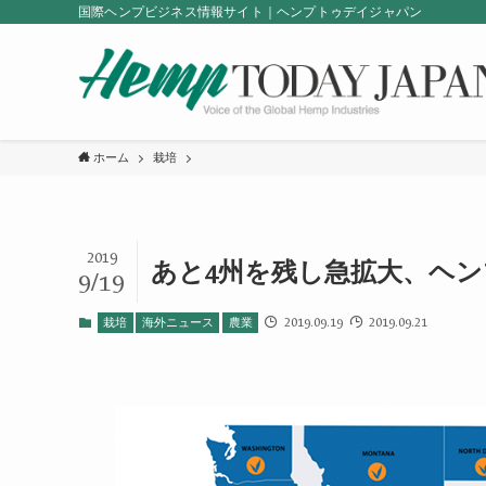
国際ヘンプビジネス情報サイト｜ヘンプトゥデイジャパン
ホーム
栽培
2019
あと4州を残し急拡大、ヘ
9/19
2019.09.19
2019.09.21
栽培
海外ニュース
農業