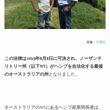
画像：
引用元
この法律は
2019
年
8
月
8
日に可決され、
ノーザンテ
リトリー州（以下NT）
がヘンプを合法化する最後
のオーストラリアの州
となりました。
オーストラリアのN
T
にあるヘンプ産業関係者は、