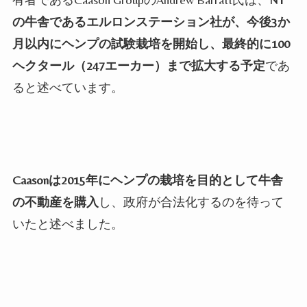
の牛舎であるエルロンステーション社が、今後
3
か
月以内にヘンプの試験栽培を開始し、最終的に
100
ヘクタール（
247
エーカー）まで拡大する予定
であ
ると述べています。
Caason
は
2015
年にヘンプの栽培を目的として牛舎
の不動産を購入
し、政府が合法化するのを待って
いたと述べました。