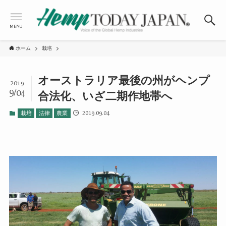
MENU
ホーム
栽培
オーストラリア最後の州がヘンプ
2019
9/04
合法化、いざ二期作地帯へ
2019.09.04
栽培
法律
農業