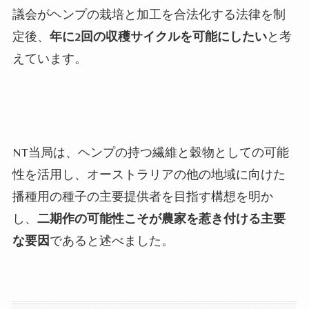
議会がヘンプの栽培と加工を合法化する法律を制
定後、
年に
2
回の収穫サイクルを可能にしたい
と考
えています。
NT
当局は、ヘンプの持つ繊維と穀物としての可能
性を活用し、オーストラリアの他の地域に向けた
播種用の種子の主要提供者を目指す構想を明か
し、
二期作の可能性こそが農家を惹き付ける主要
な要因
であると述べました。