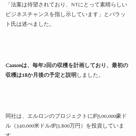
「法案は待望されており、
NT
にとって素晴らしい
ビジネスチャンスを指し示しています」とバラッ
ト氏は述べました。
Caason
は、毎年
2
回の収穫を計画しており、最初の
収穫は
18
か月後の予定と説明
しました。
同社は、エルロンのプロジェクトに約
500
,
000
豪ド
ル（
340
,
000
米ドル/約3,800万円）を投資していま
す。