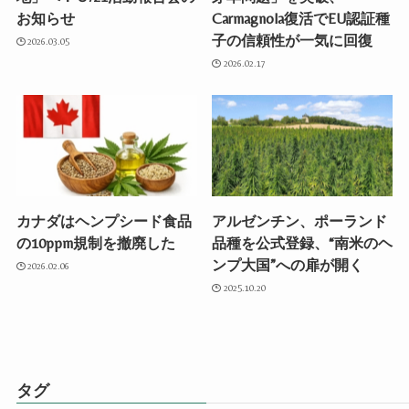
お知らせ
Carmagnola復活でEU認証種
子の信頼性が一気に回復
2026.03.05
2026.02.17
カナダはヘンプシード食品
アルゼンチン、ポーランド
の10ppm規制を撤廃した
品種を公式登録、“南米のヘ
ンプ大国”への扉が開く
2026.02.06
2025.10.20
タグ