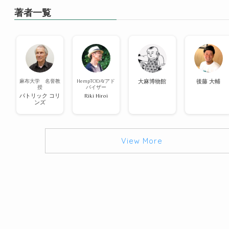
著者一覧
麻布大学 名誉教
HempTODAYアド
大麻博物館
後藤 大輔
授
バイザー
パトリック コリ
Riki Hiroi
ンズ
View More