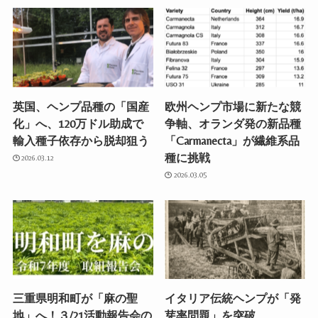
英国、ヘンプ品種の「国産
欧州ヘンプ市場に新たな競
化」へ、120万ドル助成で
争軸、オランダ発の新品種
輸入種子依存から脱却狙う
「Carmanecta」が繊維系品
種に挑戦
2026.03.12
2026.03.05
三重県明和町が「麻の聖
イタリア伝統ヘンプが「発
地」へ！３/21活動報告会の
芽率問題」を突破、