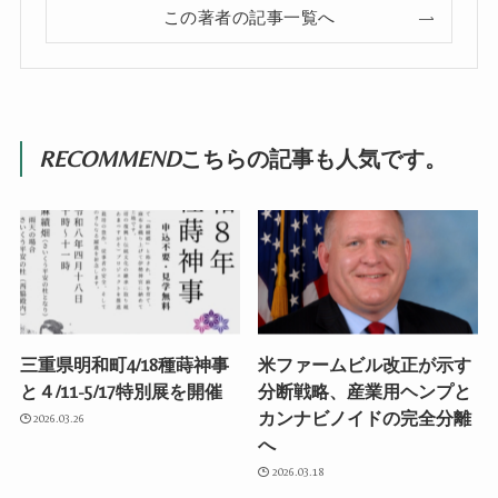
この著者の記事一覧へ
RECOMMEND
こちらの記事も人気です。
三重県明和町4/18種蒔神事
米ファームビル改正が示す
と４/11-5/17特別展を開催
分断戦略、産業用ヘンプと
カンナビノイドの完全分離
2026.03.26
へ
2026.03.18