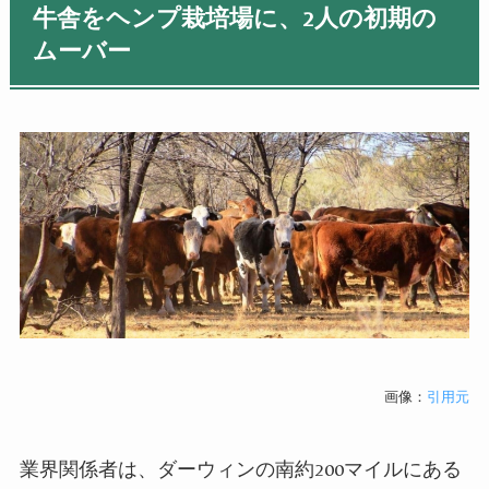
牛舎をヘンプ栽培場に、
2
人の初期の
ムーバー
画像：
引用元
業界関係者は、ダーウィンの南約
200
マイルにある