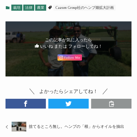
栽培
法律
農業
Caason Group社のヘンプ畑拡大計画
この記事が気に入ったら
いいね または フォローしてね！
Follow Me
よかったらシェアしてね！
捨てるところ無し。ヘンプの「根」からオイルを抽出