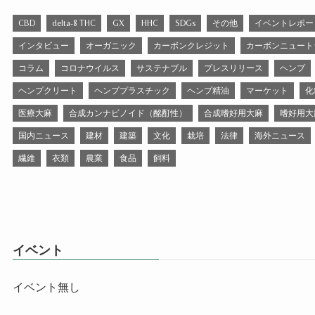
CBD
delta-8 THC
GX
HHC
SDGs
その他
イベントレポー
インタビュー
オーガニック
カーボンクレジット
カーボンニュート
コラム
コロナウイルス
サステナブル
プレスリリース
ヘンプ
ヘンプクリート
ヘンププラスチック
ヘンプ精油
マーケット
化
医療大麻
合成カンナビノイド（酩酊性）
合成嗜好用大麻
嗜好用大
国内ニュース
建材
建築
文化
栽培
法律
海外ニュース
繊維
衣類
農業
食品
飼料
イベント
イベント無し