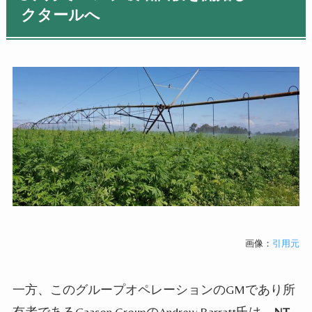
クタールへ
画像：
引用元
一方、このグループオペレーションの
GM
であり所
有者である
Caason Group
の
Andrew Barratt
氏は、
NT