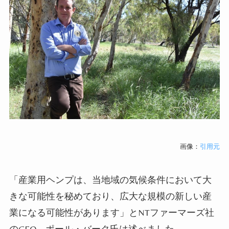
画像：
引用元
「産業用ヘンプは、当地域の気候条件において大
きな可能性を秘めており、広大な規模の新しい産
業になる可能性があります」と
NT
ファーマーズ社
の
CEO
、ポール・バーク氏は述べました。