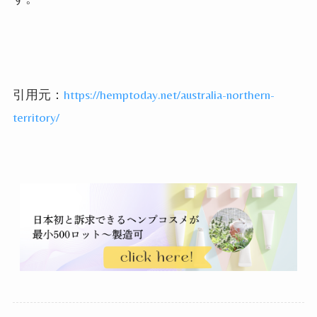
引用元：
https://hemptoday.net/australia-northern-
territory/