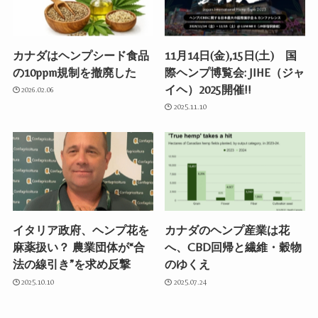
カナダはヘンプシード食品
11月14日(金),15日(土) 国
の10ppm規制を撤廃した
際ヘンプ博覧会: JIHE（ジャ
イヘ）2025開催!!
2026.02.06
2025.11.10
イタリア政府、ヘンプ花を
カナダのヘンプ産業は花
麻薬扱い？ 農業団体が“合
へ、CBD回帰と繊維・穀物
法の線引き”を求め反撃
のゆくえ
2025.10.10
2025.07.24