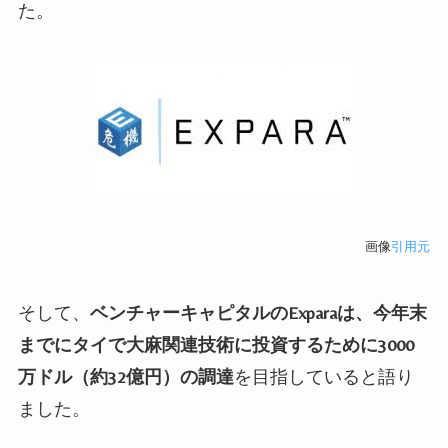
た。
画像
引用元
そして、
ベンチャーキャピタルの
Expara
は、今年末
までにタイで大麻関連技術に投資するために
3000
万ドル（約
32
億円）の調達
を目指していると語り
ました。