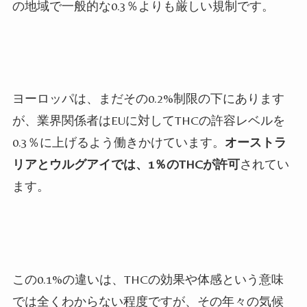
の地域で一般的な
0.3
％よりも厳しい規制です。
ヨーロッパは、まだその
0.2%
制限の下にあります
が、業界関係者は
EU
に対して
THC
の許容レベルを
0.3
％に上げるよう働きかけています。
オーストラ
リアとウルグアイでは、
1
％の
THC
が許可
されてい
ます。
この
0.1%
の違いは、
THC
の効果や体感という意味
では全くわからない程度ですが、その年々の気候