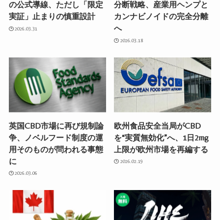
の公式導線、ただし「限定
分断戦略、産業用ヘンプと
実証」止まりの慎重設計
カンナビノイドの完全分離
へ
2026.03.31
2026.03.18
英国CBD市場に再び規制論
欧州食品安全当局がCBD
争、ノベルフード制度の運
を“実質無効化”へ、1日2mg
用そのものが問われる事態
上限が欧州市場を再編する
に
2026.02.19
2026.03.06