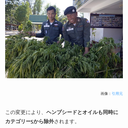
画像：
引用元
この変更により、
ヘンプシードとオイルも同時に
カテゴリー
5
から除外
されます。