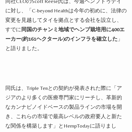
同社
CEO
の
Scott Reese
氏は、今週ヘンプトゥデイ
に対し、「
C-beyond Health
は今年の初めに、法律の
変更を見越してタイを拠点とする会社を設立し、
すでに
同国のチャンミ地域でヘンプ栽培用に
400
エ
ーカー(約
161
ヘクタール)のインフラを確立した
」
と語りました。
同氏は、
Triple Ten
との契約が発表された際に「ア
ジアのより多くの医療専門家にリーチし、革新的
なカンナビノイドベースの製品ラインの市場を開
き、これらの市場で最高レベルの政府要人と新た
な関係を構築します」と
HempToday
に語りまし