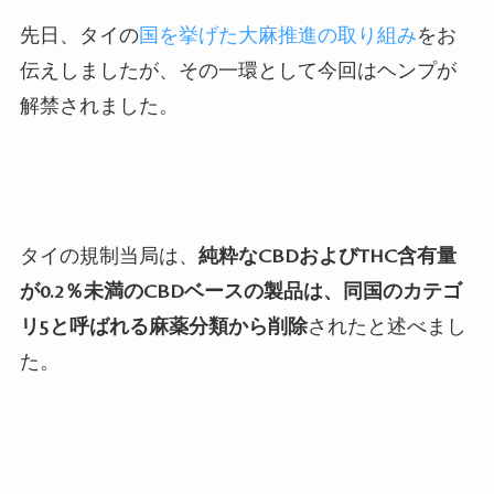
先日、タイの
国を挙げた大麻推進の取り組み
をお
伝えしましたが、その一環として今回はヘンプが
解禁されました。
タイの規制当局は、
純粋な
CBD
および
THC
含有量
が
0.2
％未満の
CBD
ベースの製品は、同国のカテゴ
リ
5
と呼ばれる麻薬分類から削除
されたと述べまし
た。