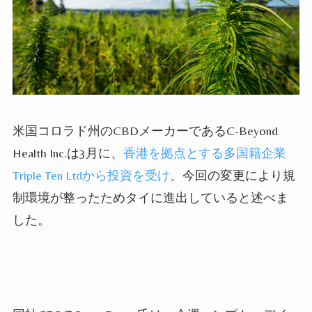
米国コロラド州の
CBD
メーカーである
C-Beyond
Health Inc.
は
3
月に、
香港を拠点とする多国籍企業
Triple Ten Ltd
から投資を受け
、今回の変更により規
制環境が整ったためタイに進出していると述べま
した。