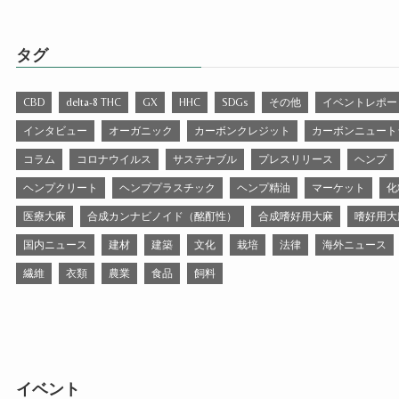
タグ
CBD
delta-8 THC
GX
HHC
SDGs
その他
イベントレポー
インタビュー
オーガニック
カーボンクレジット
カーボンニュート
コラム
コロナウイルス
サステナブル
プレスリリース
ヘンプ
ヘンプクリート
ヘンププラスチック
ヘンプ精油
マーケット
化
医療大麻
合成カンナビノイド（酩酊性）
合成嗜好用大麻
嗜好用大
国内ニュース
建材
建築
文化
栽培
法律
海外ニュース
繊維
衣類
農業
食品
飼料
イベント