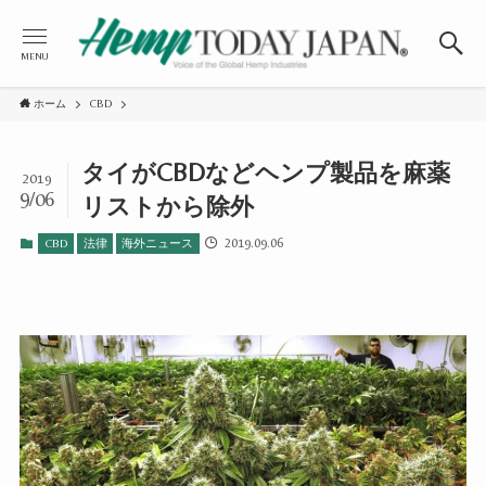
MENU
ホーム
CBD
タイがCBDなどヘンプ製品を麻薬
2019
9/06
リストから除外
2019.09.06
CBD
法律
海外ニュース