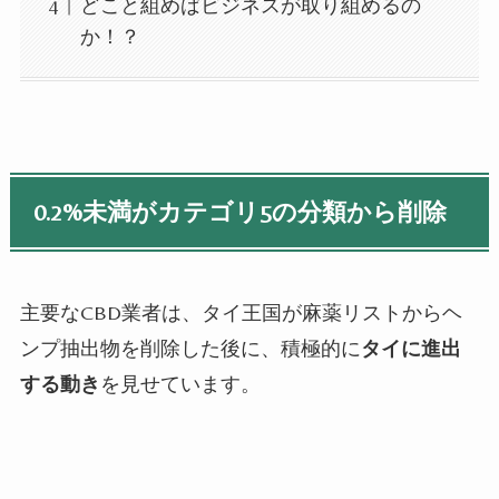
どこと組めばビジネスが取り組めるの
か！？
0.2%
未満がカテゴリ
5
の分類から削除
主要な
CBD
業者は、タイ王国が麻薬リストからヘ
ンプ抽出物を削除した後に、積極的に
タイに進出
する動き
を見せています。