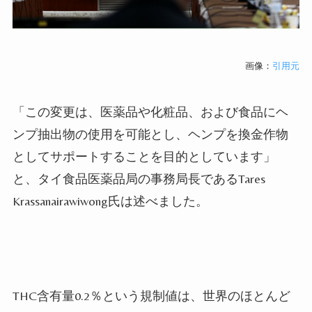
画像：
引用元
「この変更は、医薬品や化粧品、および食品にヘ
ンプ抽出物の使用を可能とし、ヘンプを換金作物
としてサポートすることを目的としています」
と、タイ食品医薬品局の事務局長である
Tares
Krassanairawiwong
氏は述べました。
THC
含有量
0.2
％という規制値は、世界のほとんど