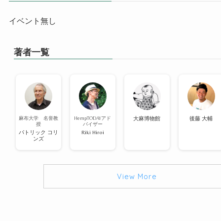
イベント無し
著者一覧
麻布大学 名誉教
HempTODAYアド
大麻博物館
後藤 大輔
授
バイザー
パトリック コリ
Riki Hiroi
ンズ
View More