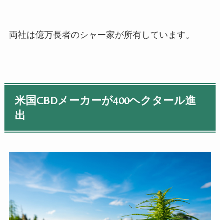
両社は億万長者のシャー家が所有しています。
米国
CBD
メーカーが
400
ヘクタール進
出