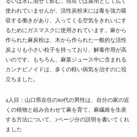
るいは水に混ぜて飲む。現在では薬用として広く
使われていませんが、活性炭粉末には毒を強力吸
収する働きがあり、入ってくる空気をきれいにす
るためにガスマスクに使用されています。麻から
作られた麻炭粉は、木から作られた一般的な活性
炭よりも小さい粒子を持っており、解毒作用が高
いのです。もちろん、麻葉ジュース中に含まれる
カンナビノイドは、多くの軽い病気を治すのに役
立ちました。
4
人目：山口県在住の
80
代の男性は、自分の家の近
くの植物と組み合わせて麻を育て、麻繊維を生産
する方法について、
2
ページ分の
説明
を書いてくれ
ました