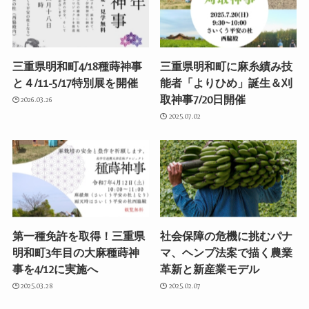
三重県明和町4/18種蒔神事
三重県明和町に麻糸績み技
と４/11-5/17特別展を開催
能者「よりひめ」誕生＆刈
取神事7/20日開催
2026.03.26
2025.07.02
第一種免許を取得！三重県
社会保障の危機に挑むパナ
明和町3年目の大麻種蒔神
マ、ヘンプ法案で描く農業
事を4/12に実施へ
革新と新産業モデル
2025.03.28
2025.02.07