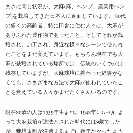
まさに同じ状況が、大麻
(
麻、ヘンプ、産業用ヘン
プ
)
を栽培してきた日本人に直面しています。
80
代
の多くの高齢者、特に田舎に住む人々は、大麻が
ありふれた農作物であったこと、そしてそれが栽
培され、加工され、身近な様々なシーンで使われ
たことをまだ覚えています。もちろん現在でも大
麻が栽培されている場所では、伝統のいくつかは
残存していますが、大麻栽培に携わった経験がな
くても、さまざまな方法で大麻が使われていたこ
とを覚えている人々がまだたくさんいるのです。
現在
80
歳の人は
1939
年生まれ。
1948
年に
GHQ
によ
って大麻栽培が違法とされた時代には
9
歳でした
が、栽培規制が浸透するまでに数年かかったよう