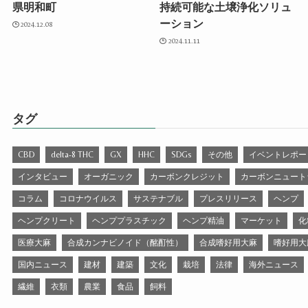
県明和町
持続可能な土壌浄化ソリュ
ーション
2024.12.08
2024.11.11
タグ
CBD
delta-8 THC
GX
HHC
SDGs
その他
イベントレポー
インタビュー
オーガニック
カーボンクレジット
カーボンニュート
コラム
コロナウイルス
サステナブル
プレスリリース
ヘンプ
ヘンプクリート
ヘンププラスチック
ヘンプ精油
マーケット
化
医療大麻
合成カンナビノイド（酩酊性）
合成嗜好用大麻
嗜好用大
国内ニュース
建材
建築
文化
栽培
法律
海外ニュース
繊維
衣類
農業
食品
飼料