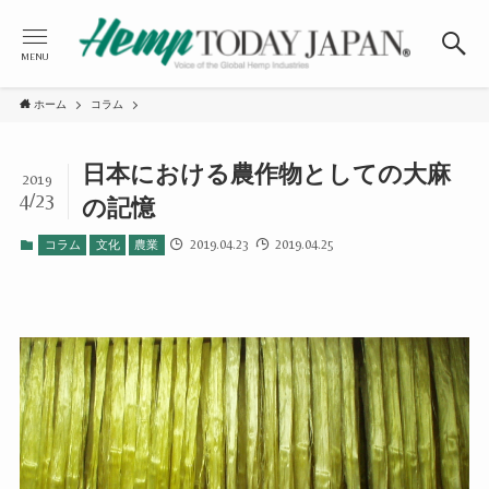
MENU
ホーム
コラム
日本における農作物としての大麻
2019
4/23
の記憶
2019.04.23
2019.04.25
コラム
文化
農業