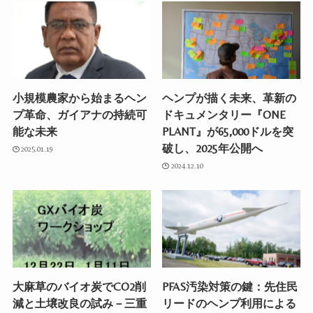
小規模農家から始まるヘン
ヘンプが描く未来、革新の
プ革命、ガイアナの持続可
ドキュメンタリー『ONE
能な未来
PLANT』が65,000ドルを突
破し、2025年公開へ
2025.01.19
2024.12.10
大麻草のバイオ炭でCO2削
PFAS汚染対策の鍵：先住民
減と土壌改良の試み－三重
リードのヘンプ利用による