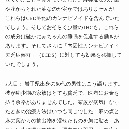
や花からとれた油なのか定かではありませんが、
これらは
CBD
や他のカンナビノイドを含んでいた
でしょう。そしておそらく少量の
THC
も。これら
の成分は確かに赤ちゃんの睡眠を促進する働きが
あります。そしてさらに「内因性カンナビノイド
欠乏症候群」（
ECDS
）に対しても効果を発揮して
いたでしょう。
3
人目：
岩手県出身の
80
代の男性はこう語ります。
彼が幼少期の家族はとても貧乏で、医者にお金を
払う余裕がありませんでした。家族が病気になっ
たときの治療方法はいつも同じでした：麻の煤と
麻の葉からの抽出物を混ぜたものを胸に貼る、あ