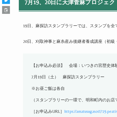
7
月
19
、
20
日に天津菅麻プロジェク
19
日、麻探訪スタンプラリーでは、スタンプを全
20
日、刈取神事と麻糸産み後継者養成講座（初級
【お申込み必須】 会場：いつきの宮歴史体
7
月
19
日（土） 麻探訪スタンプラリー
※
お昼ご飯は各自
（スタンプラリーの一環で、明和町内のお店
［お申込み
URL
］
https://amatusugaso0719.peati