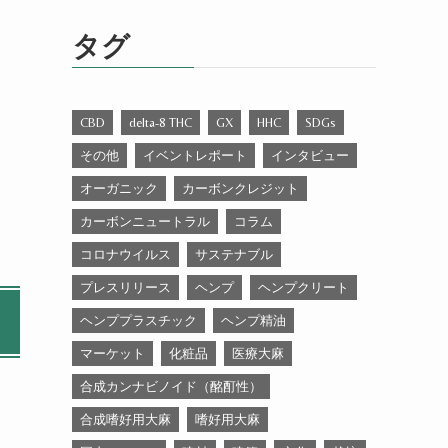
ゴ
リ
タグ
ー
CBD
delta-8 THC
GX
HHC
SDGs
その他
イベントレポート
インタビュー
オーガニック
カーボンクレジット
カーボンニュートラル
コラム
コロナウイルス
サステナブル
プレスリリース
ヘンプ
ヘンプクリート
ヘンププラスチック
ヘンプ精油
マーケット
化粧品
医療大麻
合成カンナビノイド（酩酊性）
合成嗜好用大麻
嗜好用大麻