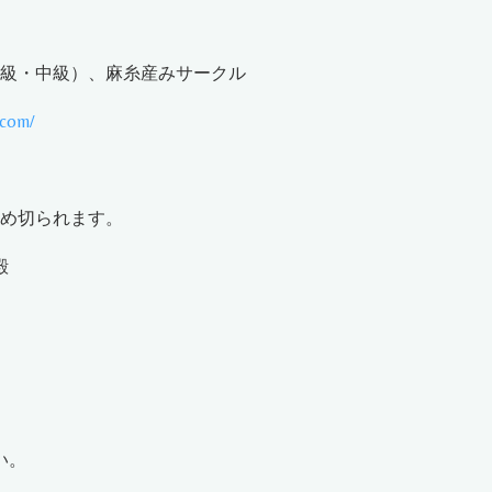
級・中級）、麻糸産みサークル
.com/
め切られます。
殿
い。