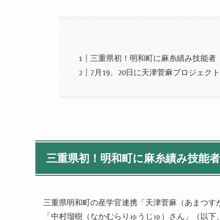
三重県初！明和町に麻糸績み技能者
7月19、20日に天津菅麻プロジェ
三重県初！明和町に麻糸績み技能
三重県明和町の産学官連携「天津菅麻（あまつす
「中村瑠樹（なかむらりゅうじゅ）さん」（以下