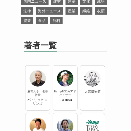
国内ニュース
建材
建築
文化
栽培
法律
海外ニュース
産業
繊維
衣類
農業
食品
飼料
著者一覧
麻布大学 名誉
HempTODAYアド
大麻博物館
教授
バイザー
パトリック コ
Riki Hiroi
リンズ