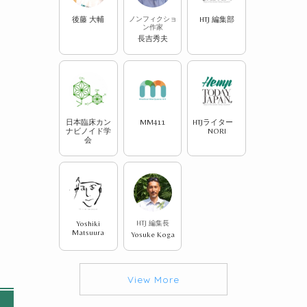
後藤 大輔
ノンフィクショ
HTJ 編集部
ン作家
長吉秀夫
日本臨床カン
MM411
HTJライター
ナビノイド学
NORI
会
Yoshiki
HTJ 編集長
Matsuura
Yosuke Koga
View More