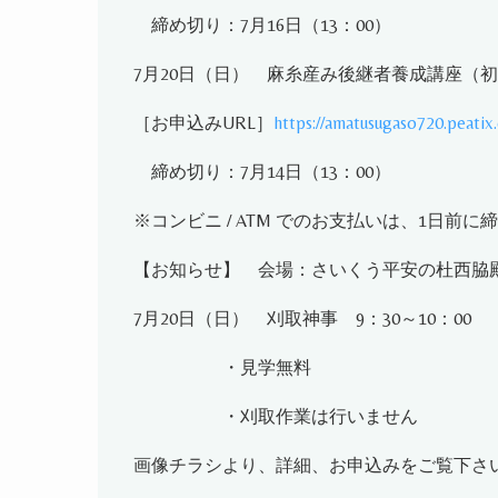
締め切り：
7
月
16
日（
13
：
00
）
7
月
20
日（日） 麻糸産み後継者養成講座（初
［お申込み
URL
］
https://amatusugaso720.peatix
締め切り：
7
月
14
日（
13
：
00
）
※
コンビニ
/ ATM
でのお支払いは、
1
日前に締
【お知らせ】 会場：さいくう平安の杜西脇
7
月
20
日（日） 刈取神事
9
：
30
～
10
：
00
・見学無料
・刈取作業は行いません
画像チラシより、詳細、お申込みをご覧下さ