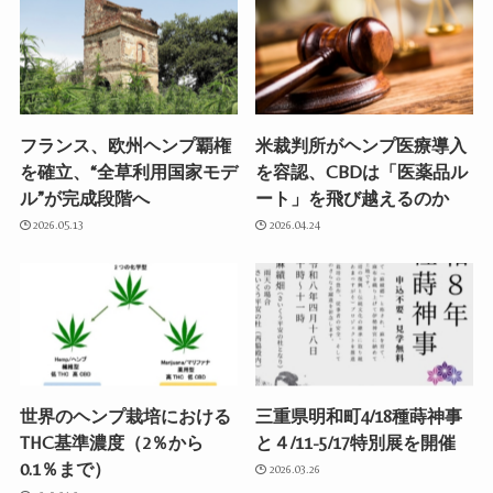
フランス、欧州ヘンプ覇権
米裁判所がヘンプ医療導入
を確立、“全草利用国家モデ
を容認、CBDは「医薬品ル
ル”が完成段階へ
ート」を飛び越えるのか
2026.05.13
2026.04.24
世界のヘンプ栽培における
三重県明和町4/18種蒔神事
THC基準濃度（2％から
と４/11-5/17特別展を開催
0.1％まで）
2026.03.26