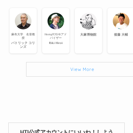
麻布大学 名誉教
HempTODAYアド
大麻博物館
後藤 大輔
授
バイザー
パトリック コリ
Riki Hiroi
ンズ
View More
HTJ公式アカウントにいいね！しよう