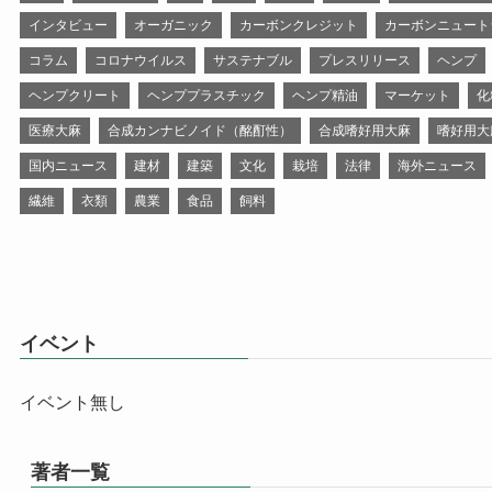
インタビュー
オーガニック
カーボンクレジット
カーボンニュート
コラム
コロナウイルス
サステナブル
プレスリリース
ヘンプ
ヘンプクリート
ヘンププラスチック
ヘンプ精油
マーケット
化
医療大麻
合成カンナビノイド（酩酊性）
合成嗜好用大麻
嗜好用大
国内ニュース
建材
建築
文化
栽培
法律
海外ニュース
繊維
衣類
農業
食品
飼料
イベント
イベント無し
著者一覧