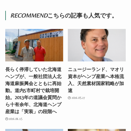
RECOMMEND
こちらの記事も人気です。
長らく停滞していた北海道
ニュージーランド、マオリ
ヘンプが、一般社団法人北
資本がヘンプ産業へ本格流
海道麻振興会とともに再始
入、天然素材国家戦略が加
動。道内5市町村で栽培開
速
始。2013年の道議会質問か
2026.05.27
ら十有余年、北海道ヘンプ
産業は「実装」の段階へ
2026.06.15