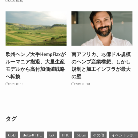
2026.04.07
欧州ヘンプ大手HempFlaxが
南アフリカ、25億ドル規模
ルーマニア撤退、大量生産
のヘンプ産業構想、しかし
モデルから高付加価値戦略
規制と加工インフラが最大
へ転換
の壁
2026.03.16
2026.03.10
タグ
CBD
delta-8 THC
GX
HHC
SDGs
その他
イベントレポー