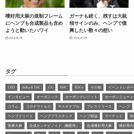
嗜好用大麻の規制フレーム
ガーナも続く、残すは大統
にヘンプも合成製品も含め
領サインのみ、ヘンプで復
ようと動いたハワイ
興したい数々の想い
2024.06.06
2024.05.08
タグ
CBD
delta-8 THC
GX
HHC
SDGs
その他
イベントレポー
インタビュー
オーガニック
カーボンクレジット
カーボンニュート
コラム
コロナウイルス
サステナブル
プレスリリース
ヘンプ
ヘンプクリート
ヘンププラスチック
ヘンプ精油
マーケット
化
医療大麻
合成カンナビノイド（酩酊性）
合成嗜好用大麻
嗜好用大