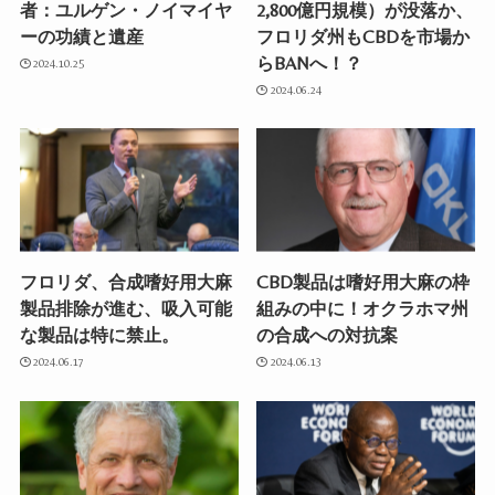
者：ユルゲン・ノイマイヤ
2,800億円規模）が没落か、
ーの功績と遺産
フロリダ州もCBDを市場か
らBANへ！？
2024.10.25
2024.06.24
フロリダ、合成嗜好用大麻
CBD製品は嗜好用大麻の枠
製品排除が進む、吸入可能
組みの中に！オクラホマ州
な製品は特に禁止。
の合成への対抗案
2024.06.17
2024.06.13