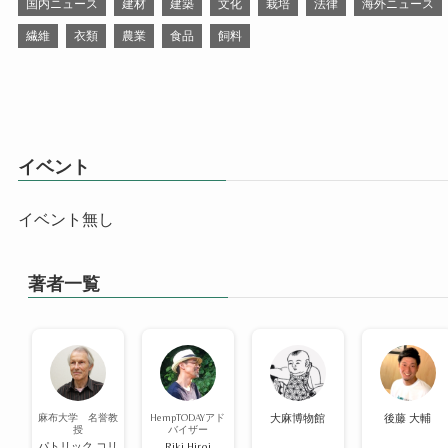
国内ニュース
建材
建築
文化
栽培
法律
海外ニュース
繊維
衣類
農業
食品
飼料
イベント
イベント無し
著者一覧
麻布大学 名誉教
HempTODAYアド
大麻博物館
後藤 大輔
授
バイザー
パトリック コリ
Riki Hiroi