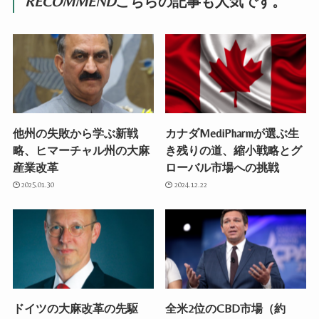
RECOMMEND
こちらの記事も人気です。
他州の失敗から学ぶ新戦
カナダMediPharmが選ぶ生
略、ヒマーチャル州の大麻
き残りの道、縮小戦略とグ
産業改革
ローバル市場への挑戦
2025.01.30
2024.12.22
ドイツの大麻改革の先駆
全米2位のCBD市場（約