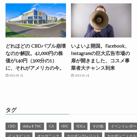
どれほどの CBDバブル崩壊
いよいよ開国。Facebook、
なのか解説。42,000円の株
Instagramの巨大広告市場の
価が140円（300分の1）
扉が開きました、コスメ事
に、それがアメリカの今。
業者大チャンス到来
2023.07.31
2023.07.24
タグ
CBD
delta-8 THC
GX
HHC
SDGs
その他
イベントレポー
インタビュー
オーガニック
カーボンクレジット
カーボンニュート