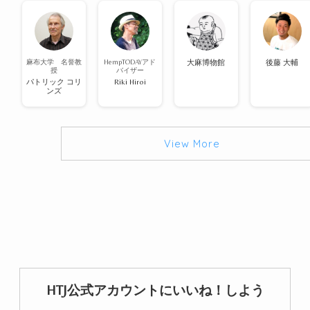
麻布大学 名誉教
HempTODAYアド
大麻博物館
後藤 大輔
授
バイザー
パトリック コリ
Riki Hiroi
ンズ
View More
HTJ公式アカウントにいいね！しよう