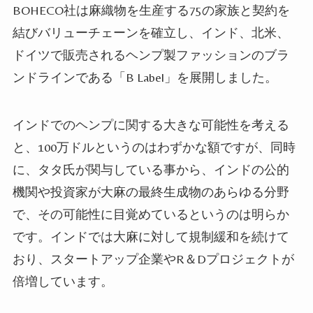
BOHECO社は麻織物を生産する75の家族と契約を
結びバリューチェーンを確立し、インド、北米、
ドイツで販売される
ヘンプ
製ファッションのブラ
ンドラインである「B Label」を展開しました。
インドでの
ヘンプ
に
関する
大きな可能性を考える
と、100万ドルというのはわずかな額ですが、
同時
に、タタ氏が関与している事から、インドの公的
機関や投資家が大麻
の最終生成物のあらゆる分野
で、その可能性に目覚めているというのは明らか
です。インドでは大麻に対して規制緩和を続けて
おり、スタートアップ企業やR＆Dプロジェクトが
倍増しています。