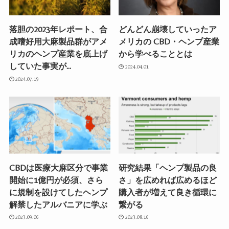
落胆の2023年レポート、合
どんどん崩壊していったア
成嗜好用大麻製品群がアメ
メリカの CBD・ヘンプ産業
リカのヘンプ産業を底上げ
から学べることとは
していた事実が…
2024.04.01
2024.07.19
CBDは医療大麻区分で事業
研究結果「ヘンプ製品の良
開始に1億円が必須、さら
さ」を広めれば広めるほど
に規制を設けてしたヘンプ
購入者が増えて良き循環に
解禁したアルバニアに学ぶ
繋がる
2023.09.06
2023.08.16