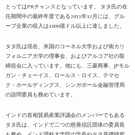
とってはPRチャンスとなっています。 タタ氏の在
任期間中の最終年度である2011年12月には、グル
ープ企業の収入は1000億ドル以上に達しました。
タタ氏は現在、米国のコーネル大学および南カリ
フォルニア大学の理事会、
および
アルコア社の取
締役会に入っています。他にも、三菱商事、JPモル
ガン・チェ
ー
イ
ス、ロールス・ロイス、テマセ
ク・ホールディングス、シンガポール金融管理局
の諮問委員も務めています。
インドの首相貿易産業評議会のメンバーでもある
タタ氏は、インドで二つの慈善信託団体の委員長
も務め
、
インド理科大学院の学長やタタ基礎研究