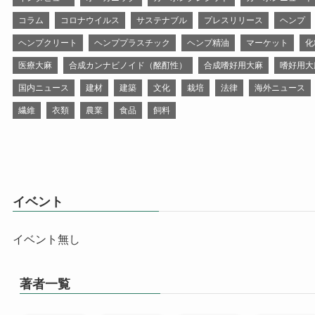
コラム
コロナウイルス
サステナブル
プレスリリース
ヘンプ
ヘンプクリート
ヘンププラスチック
ヘンプ精油
マーケット
化
医療大麻
合成カンナビノイド（酩酊性）
合成嗜好用大麻
嗜好用大
国内ニュース
建材
建築
文化
栽培
法律
海外ニュース
繊維
衣類
農業
食品
飼料
イベント
イベント無し
著者一覧