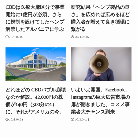
CBDは医療大麻区分で事業
研究結果「ヘンプ製品の良
開始に1億円が必須、さら
さ」を広めれば広めるほど
に規制を設けてしたヘンプ
購入者が増えて良き循環に
解禁したアルバニアに学ぶ
繋がる
2023.09.06
2023.08.16
どれほどの CBDバブル崩壊
いよいよ開国。Facebook、
なのか解説。42,000円の株
Instagramの巨大広告市場の
価が140円（300分の1）
扉が開きました、コスメ事
に、それがアメリカの今。
業者大チャンス到来
2023.07.31
2023.07.24