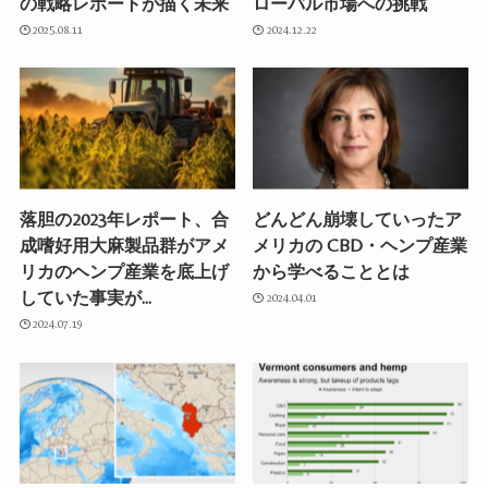
の戦略レポートが描く未来
ローバル市場への挑戦
2025.08.11
2024.12.22
落胆の2023年レポート、合
どんどん崩壊していったア
成嗜好用大麻製品群がアメ
メリカの CBD・ヘンプ産業
リカのヘンプ産業を底上げ
から学べることとは
していた事実が…
2024.04.01
2024.07.19