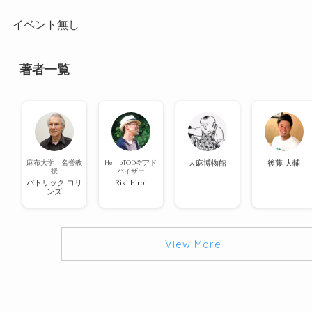
イベント無し
著者一覧
麻布大学 名誉教
HempTODAYアド
大麻博物館
後藤 大輔
授
バイザー
パトリック コリ
Riki Hiroi
ンズ
View More