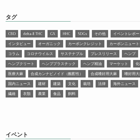
タグ
CBD
delta-8 THC
GX
HHC
SDGs
その他
イベントレポー
インタビュー
オーガニック
カーボンクレジット
カーボンニュート
コラム
コロナウイルス
サステナブル
プレスリリース
ヘンプ
ヘンプクリート
ヘンププラスチック
ヘンプ精油
マーケット
化
医療大麻
合成カンナビノイド（酩酊性）
合成嗜好用大麻
嗜好用大
国内ニュース
建材
建築
文化
栽培
法律
海外ニュース
繊維
衣類
農業
食品
飼料
イベント