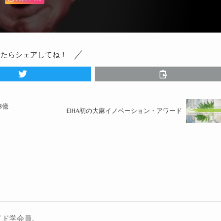
ったらシェアしてね！
8億
EIHA初の大麻イノベーション・アワード
イド学会員。