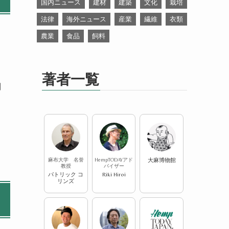
国内ニュース
建材
建築
文化
栽培
法律
海外ニュース
産業
繊維
衣類
農業
食品
飼料
著者一覧
制
麻布大学 名誉
HempTODAYアド
大麻博物館
教授
バイザー
パトリック コ
Riki Hiroi
リンズ