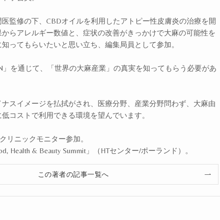
医監修の下、CBDオイルを利用したアトピー性皮膚炎の治療を開
果からアレルギー数値と、症状の改善がきっかけで大麻の可能性を
に知ってもらいたいと思い立ち、編集局員として参加。
 JAPAN」を通じて、「世界の大麻産業」の真実を知ってもらう必要があ
。
イナスイメージを払拭がされ、医療分野、産業分野問わず、大麻由
に低コストで利用できる環境を望んでいます。
エルクリニックモニター参加。
od, Health & Beauty Summit」（HTセンター/ポーランド）。
この著者の記事一覧へ