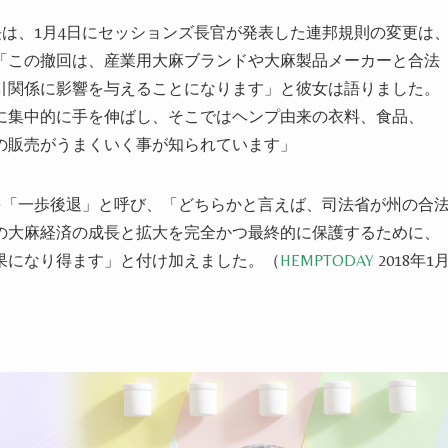
長は、1月4日にセッションズ長官が発表した連邦規則の変更は
「この撤回は、産業用大麻ブランドや大麻製品メーカーと合法
引関係に影響を与えることになります」と彼女は語りました。
に集中的に手を伸ばし、そこではヘンプ由来の衣料、食品、
の販売がうまくいく事が知られています」
を「一歩後退」と呼び、「どちらかと言えば、司法省が州の合
の大麻経済の成長と拡大を完全かつ最終的に保護するために、
果になり得ます」と付け加えました。
（
HEMPTODAY
2018年1