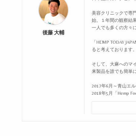
美容クリニックで専門
始。１年間の観察結
一人でも多くの方々
後藤 大輔
「HEMP TODAY
ると考えております
そして、大麻へのマ
来製品を誰でも簡単
2017年6月～青山
2018年5月「Hemp Fo