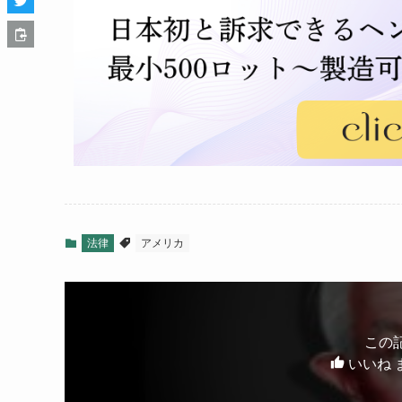
法律
アメリカ
この
いいね 