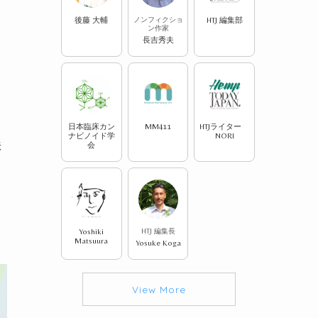
後藤 大輔
ノンフィクショ
HTJ 編集部
、
ン作家
長吉秀夫
日本臨床カン
MM411
HTJライター
ナビノイド学
NORI
法
会
月
Yoshiki
HTJ 編集長
Matsuura
Yosuke Koga
View More