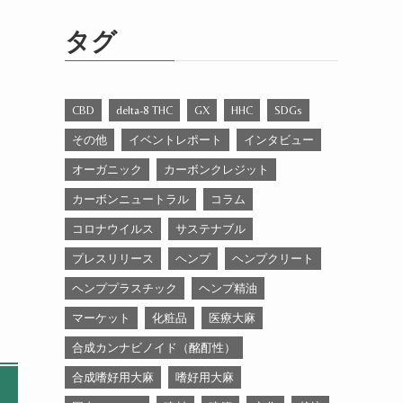
ゴ
リ
タグ
ー
CBD
delta-8 THC
GX
HHC
SDGs
その他
イベントレポート
インタビュー
オーガニック
カーボンクレジット
カーボンニュートラル
コラム
コロナウイルス
サステナブル
プレスリリース
ヘンプ
ヘンプクリート
ヘンププラスチック
ヘンプ精油
マーケット
化粧品
医療大麻
合成カンナビノイド（酩酊性）
合成嗜好用大麻
嗜好用大麻