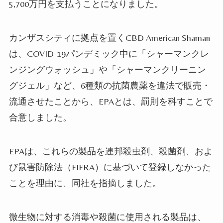
5,700
万円を支払うことになりました。
カンザスシティに拠点を置く
CBD American Shaman
は、
COVID-19
パンデミック中に「シャーマンクレ
ンジングウォッシュ」や「シャーマンクリーニン
グジェル」など、
6
種類の抗菌農薬を違法で販売・
流通させたことから、
EPA
とは、罰則を科すことで
合意しました。
EPA
は、これらの製品を連邦殺虫剤、殺菌剤、およ
び鼠害防除法（
FIFRA
）に基づいて登録しなかった
ことを理由に、同社を指摘しました。
微生物に対する消毒や殺菌に使用される製品は、