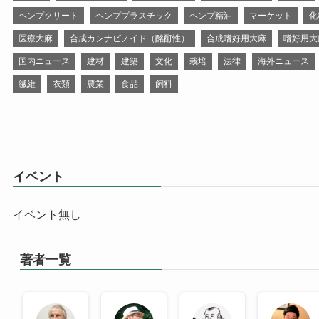
ヘンプクリート
ヘンププラスチック
ヘンプ精油
マーケット
化
医療大麻
合成カンナビノイド（酩酊性）
合成嗜好用大麻
嗜好用大
国内ニュース
建材
建築
文化
栽培
法律
海外ニュース
繊維
衣類
農業
食品
飼料
イベント
イベント無し
著者一覧