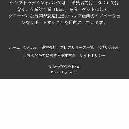
ヘンプトゥデイジャパンでは、 消費者向け（BtoC）では
なく、企業対企業（BtoB）をターゲットにして、
グローバルな展開が急速に進むヘンプ産業のイノベーショ
ンをサポートすることを目的にしています。
ホーム
Concept
運営会社
プレスリリース一覧
お問い合わせ
反社会的勢力に対する基本方針
サイトポリシー
©
HempTODAY Japan.
Powered by
SWELL
.