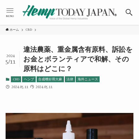
MENU
ホーム
CBD
違法農薬、重金属含有原料、訴訟を
2024
お金とボランティアで和解、その
5/11
原料はどこに？
CBD
ヘンプ
合成嗜好用大麻
法律
海外ニュース
2024.05.11
2024.05.11