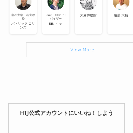
麻布大学 名誉教
HempTODAYアド
大麻博物館
後藤 大輔
授
バイザー
パトリック コリ
Riki Hiroi
ンズ
View More
HTJ公式アカウントにいいね！しよう