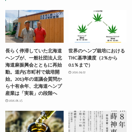
長らく停滞していた北海道
世界のヘンプ栽培における
ヘンプが、一般社団法人北
THC基準濃度（2％から
海道麻振興会とともに再始
0.1％まで）
動。道内5市町村で栽培開
2026.04.07
始。2013年の道議会質問か
ら十有余年、北海道ヘンプ
産業は「実装」の段階へ
2026.06.15