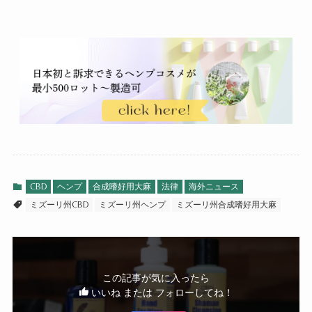
CBD
ヘンプ
合成嗜好用大麻
法律
海外ニュース
ミズーリ州CBD
ミズーリ州ヘンプ
ミズーリ州合成嗜好用大麻
この記事が気に入ったら
いいね または フォローしてね！