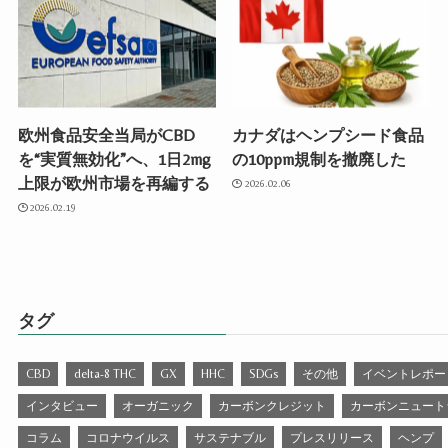
欧州食品安全当局がCBD
カナダはヘンプシード食品
を“実質無効化”へ、1日2mg
の10ppm規制を撤廃した
上限が欧州市場を再編する
2026.02.06
2026.02.19
タグ
CBD
delta-8 THC
GX
HHC
SDGs
その他
イベントレポー
インタビュー
オーガニック
カーボンクレジット
カーボンニュート
コラム
コロナウイルス
サステナブル
プレスリリース
ヘンプ