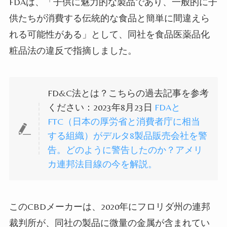
FDA
は、「子供に魅力的な製品であり、一般的に子
供たちが消費する伝統的な食品と簡単に間違えら
れる可能性がある」として、同社を食品医薬品化
粧品法の違反で指摘しました。
FD&C法とは？こちらの過去記事を参考
ください：2023年8月23日
FDAと
FTC（日本の厚労省と消費者庁に相当
する組織）がデルタ8製品販売会社を警
告。どのように警告したのか？アメリ
カ連邦法目線の今を解説。
この
CBD
メーカーは、
2020
年にフロリダ州の連邦
裁判所が、同社の製品に微量の金属が含まれてい