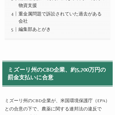
物資支援
重金属問題で訴訟されていた過去がある
会社
編集部あとがき
ミズーリ州の
CBD
企業、約
5,700
万円の
罰金支払いに合意
ミズーリ州の
CBD
企業が、米国環境保護庁（
EPA
）
との合意の下で、農薬に関する連邦法の違反で