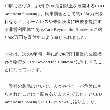
和解に基づき、
30
州で
300
店舗以上を展開する
CBD
American Shaman
は、民事罰金として約
1,880
万円を
科せられ、ホームレスや未保険者に医療を提供す
る非営利団体である
Care Beyond the Boulevard
に約
3,900
万円を寄付するよう命じられました。
同社は、次の
5
年間、年に約
780
万円相当の医療機
器と物資を
Care Beyond the Boulevard
に寄付するこ
とになっています。
「弊社の製品のせいで、人々やペットが危険にさ
らされたことは一度もありませんでした」と
CBD
American Shaman
は
KSHB 41 News
に語りました。