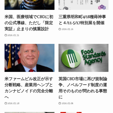
米国、医療領域でCBDに初
三重県明和町4/18種蒔神事
の公式導線、ただし「限定
と４/11-5/17特別展を開催
実証」止まりの慎重設計
2026.03.26
2026.03.31
米ファームビル改正が示す
英国CBD市場に再び規制論
分断戦略、産業用ヘンプと
争、ノベルフード制度の運
カンナビノイドの完全分離
用そのものが問われる事態
へ
に
2026.03.18
2026.03.06