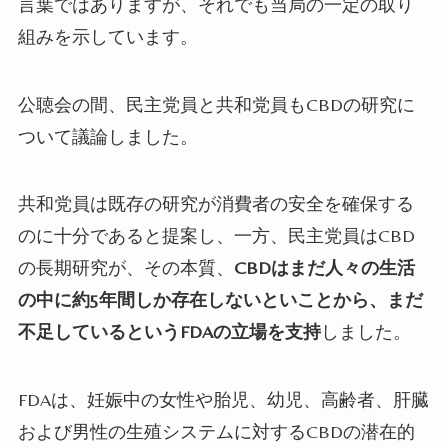
言葉ではありますが、それでも当局の一定の取り
組みを示しています。
公聴会の間、民主党員と共和党員も
CBD
の研究に
ついて議論しました。
共和党員は既存の研究が消費者の安全を確保する
のに十分であると提案し、一方、民主党員は
CBD
の長期研究が、その本質、
CBDはまだ人々の生活
の中に約5年間しか存在しないといことから、まだ
不足しているという
FDA
の立場を支持
しました。
FDA
は、妊娠中の女性や胎児、幼児、高齢者、肝臓
および男性の生殖システムに対する
CBD
の潜在的