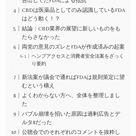
告出してたFDAによる抵抗
CBDは医薬品としてのみ認識しているFDA
はどう動く！？
結論：CBD業界の展望に新しいものをも
たらさなかった
両党の意見のズレとFDAが作成済みの起案
ヘンプアクセスと消費者安全法案をざっく
り要約
新法案が議会で通ればFDAは規則策定に望
むという構え
よくわからない方へ、全体を整理しまし
た
バブル崩壊を招いた原因は過剰広告とデ
ルタ8だった
公聴会でのそれぞれのコメントを抜粋し