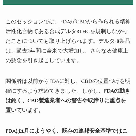
このセッションでは、
FDA
が
CBD
から作られる精神
活性化合物である合成デルタ
8THC
を規制しなかっ
たことについても取り上げられます。
デルタ
-8
製品
は、過去
3
年間に全米で大増加し、さらなる健康上
の懸念を引き起こしています。
関係者は以前から
FDA
に対し、
CBD
の位置づけを明
確にするよう求めてきました。
しかし、
FDAの動き
は鈍く、CBD
製造業者への警告や取締りに重点を
置いています
。
FDAは1
月にようやく、既存の連邦安全基準ではこ