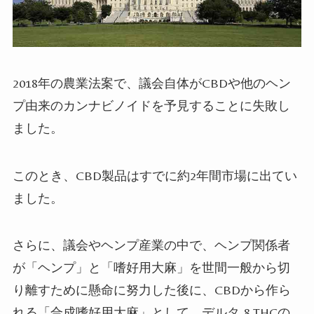
2018
年の農業法案で、議会自体が
CBD
や他のヘン
プ由来のカンナビノイドを予見することに失敗し
ました。
このとき、
CBD
製品はすでに約
2
年間市場に出てい
ました。
さらに、議会やヘンプ産業の中で、ヘンプ関係者
が「ヘンプ」と「嗜好用大麻」を世間一般から切
り離すために懸命に努力した後に、
CBD
から作ら
れる「合成嗜好用大麻」として、デルタ
-8 THC
の