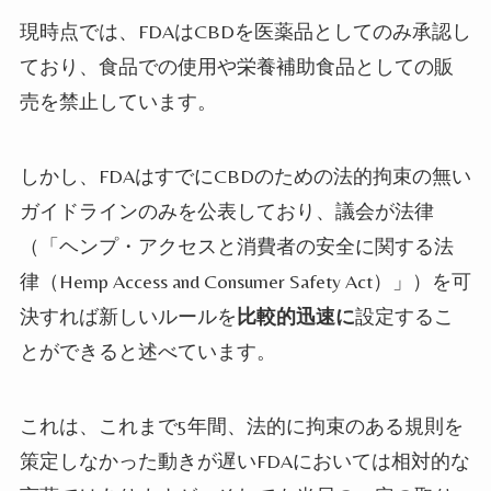
現時点では、
FDA
は
CBD
を医薬品としてのみ承認し
ており、食品での使用や栄養補助食品としての販
売を禁止しています。
しかし、
FDA
はすでに
CBD
のための法的拘束の無い
ガイドラインのみを公表しており、議会が法律
（「ヘンプ・アクセスと消費者の安全に関する法
律（Hemp Access and Consumer Safety Act）」）を可
決すれば新しいルールを
比較的迅速に
設定するこ
とができると述べています。
これは、これまで5年間、法的に拘束のある規則を
策定しなかった
動きが遅い
FDA
においては相対的な