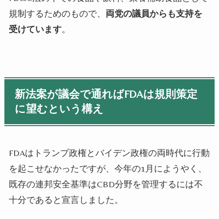
規制するためのもので、
両党の議員からも支持を
受けています
。
新法案が議会で通ればFDAは規則策定
に望むという構え
FDA
はトランプ政権とバイデン政権の両時代に行動
を起こせなかったですが、今年の
1
月にようやく、
既存の連邦安全基準は
CBD
分野を管理するには不
十分であると宣言しました。