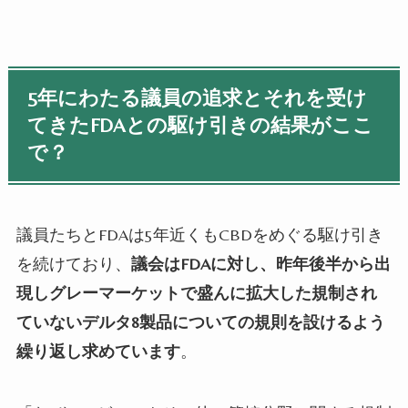
5年にわたる議員の追求とそれを受け
てきたFDAとの駆け引きの結果がここ
で？
議員たちと
FDA
は
5
年近くも
CBD
をめぐる駆け引き
を続けており、
議会は
FDAに対し、昨年
後半から出
現しグレーマーケットで盛んに拡大した規制され
ていないデルタ8製品についての規則を設けるよう
繰り返し求めています
。