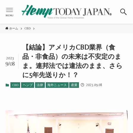
MENU
ホーム
CBD
【結論】アメリカCBD業界（食
品・非食品）の未来は不安定のま
2023
9/08
ま。連邦法では違法のまま、さら
に5年先送りか！？
2023.09.08
CBD
ヘンプ
法律
海外ニュース
産業