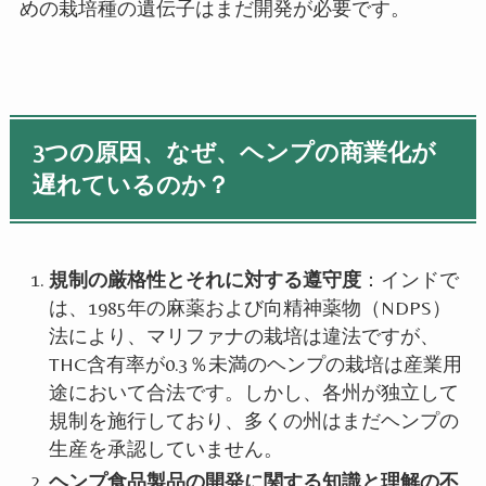
めの栽培種の遺伝子はまだ開発が必要です。
3つの原因、なぜ、ヘンプの商業化が
遅れているのか？
規制の厳格性とそれに対する遵守度
：インドで
は、
1985
年の麻薬および向精神薬物（
NDPS
）
法により、マリファナの栽培は違法ですが、
THC
含有率が
0.3
％未満のヘンプの栽培は産業用
途において合法です。しかし、各州が独立して
規制を施行しており、多くの州はまだヘンプの
生産を承認していません。
ヘンプ食品製品の開発に関する知識と理解の不