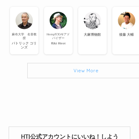
麻布大学 名誉教
HempTODAYアド
大麻博物館
後藤 大輔
授
バイザー
パトリック コリ
Riki Hiroi
ンズ
View More
HTJ公式アカウントにいいね！しよう