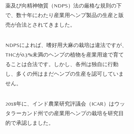
薬及び向精神物質（
NDPS
）法の厳格な規則の下
で、数十年にわたり産業用ヘンプ製品の生産と販
売が合法とされてきました。
NDPS
によれば、嗜好用大麻の栽培は違法ですが、
THC
が
0.3%
未満のヘンプの植物を産業用途で育て
ることは合法です。しかし、各州は独自に行動
し、多くの州はまだヘンプの生産を認可していま
せん。
2018
年に、インド農業研究評議会（
ICAR
）はウッ
タラーカンド州での産業用ヘンプの栽培を研究目
的で承認しました。