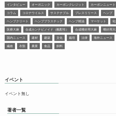
インタビュー
オーガニック
カーボンクレジット
カーボンニュート
コラム
コロナウイルス
サステナブル
プレスリリース
ヘンプ
ヘンプクリート
ヘンププラスチック
ヘンプ精油
マーケット
化
医療大麻
合成カンナビノイド（酩酊性）
合成嗜好用大麻
嗜好用大
国内ニュース
建材
建築
文化
栽培
法律
海外ニュース
繊維
衣類
農業
食品
飼料
イベント
イベント無し
著者一覧