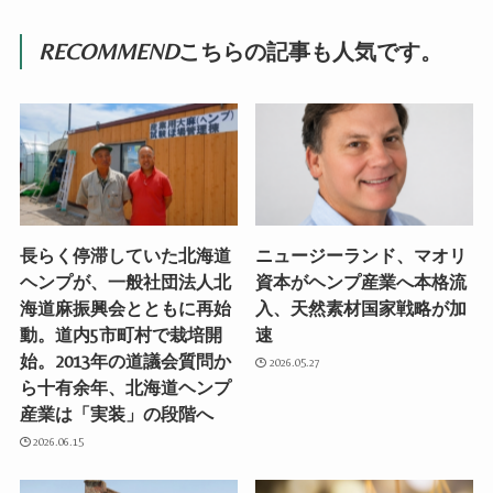
RECOMMEND
こちらの記事も人気です。
長らく停滞していた北海道
ニュージーランド、マオリ
ヘンプが、一般社団法人北
資本がヘンプ産業へ本格流
海道麻振興会とともに再始
入、天然素材国家戦略が加
動。道内5市町村で栽培開
速
始。2013年の道議会質問か
2026.05.27
ら十有余年、北海道ヘンプ
産業は「実装」の段階へ
2026.06.15