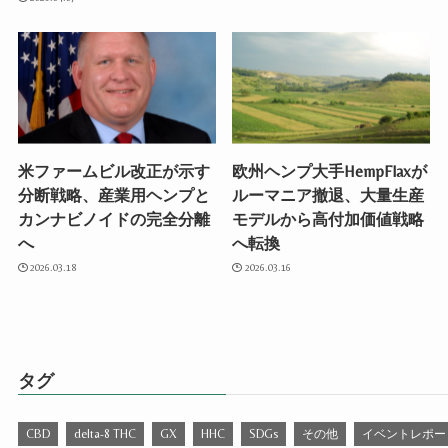
米ファームビル改正が示す
欧州ヘンプ大手HempFlaxが
分断戦略、産業用ヘンプと
ルーマニア撤退、大量生産
カンナビノイドの完全分離
モデルから高付加価値戦略
へ
へ転換
2026.03.18
2026.03.16
タグ
CBD
delta-8 THC
GX
HHC
SDGs
その他
イベントレポー