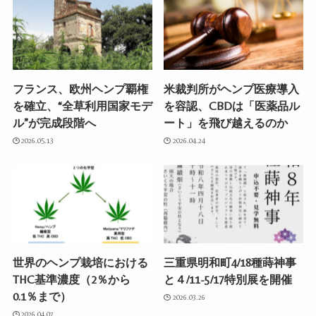
フランス、欧州ヘンプ覇権
米裁判所がヘンプ医療導入
を確立、“全草利用国家モデ
を容認、CBDは「医薬品ル
ル”が完成段階へ
ート」を飛び越えるのか
2026.05.13
2026.04.24
世界のヘンプ栽培における
三重県明和町4/18種蒔神事
THC基準濃度（2％から
と４/11-5/17特別展を開催
0.1％まで）
2026.03.26
2026.04.07