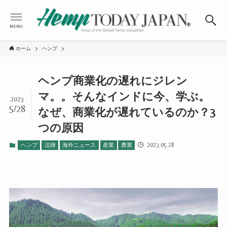
MENU
ホーム
ヘンプ
ヘンプ商業化の遅れにジレン
マ。。そんなインドに今、学ぶ。
2023
5/28
なぜ、商業化が遅れているのか？3
つの原因
2023.05.28
ヘンプ
法律
海外ニュース
産業
農業