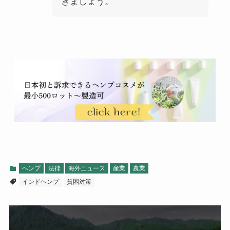
きましょう
。
ヘンプ
法律
海外ニュース
産業
農業
インドヘンプ
貧困対策