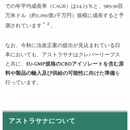
での年平均成長率（
CAGR
）は
14.73
％と、
989.90
百
万米ドル（約
1,091
億
2
千万円）規模に成長すると予
＊２
測されています
。
なお、今秋に法改正案の提出が見込まれている日
本においても、アストラサナはクレバーリーブス
と共に、
EU-GMP規格のCBD
アイソレートを含む原
料や製品の輸入及び供給の可能性に向けた準備
を
行っています。
アストラサナについて