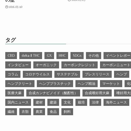
2026.03.10
タグ
CBD
delta-8 THC
GX
HHC
SDGs
その他
イベントレポー
インタビュー
オーガニック
カーボンクレジット
カーボンニュート
コラム
コロナウイルス
サステナブル
プレスリリース
ヘンプ
ヘンプクリート
ヘンププラスチック
ヘンプ精油
マーケット
化
医療大麻
合成カンナビノイド（酩酊性）
合成嗜好用大麻
嗜好用大
国内ニュース
建材
建築
文化
栽培
法律
海外ニュース
繊維
衣類
農業
食品
飼料