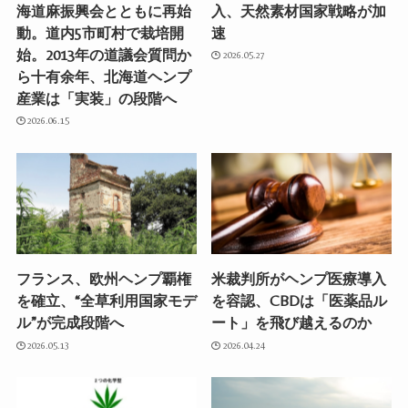
海道麻振興会とともに再始
入、天然素材国家戦略が加
動。道内5市町村で栽培開
速
始。2013年の道議会質問か
2026.05.27
ら十有余年、北海道ヘンプ
産業は「実装」の段階へ
2026.06.15
フランス、欧州ヘンプ覇権
米裁判所がヘンプ医療導入
を確立、“全草利用国家モデ
を容認、CBDは「医薬品ル
ル”が完成段階へ
ート」を飛び越えるのか
2026.05.13
2026.04.24