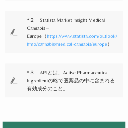
*
２
Statista Market Insight Medical
Cannabis –
Europe
（
https://www.statista.com/outlook/
hmo/cannabis/medical-cannabis/europe
）
*
３
API
とは、
Active Pharmaceutical
Ingredient
の略で医薬品の中に含まれる
有効成分のこと。