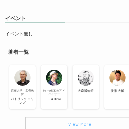
イベント
イベント無し
著者一覧
麻布大学 名誉教
HempTODAYアド
大麻博物館
後藤 大輔
授
バイザー
パトリック コリ
Riki Hiroi
ンズ
View More