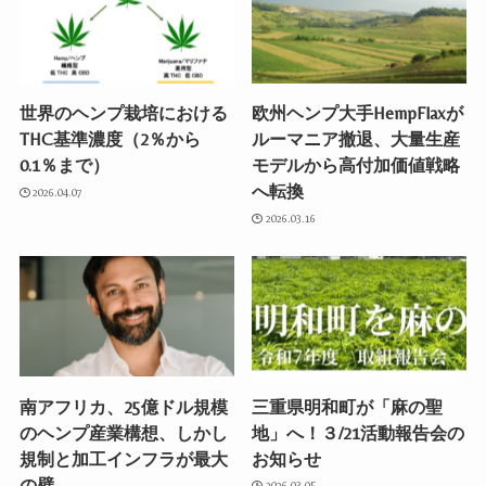
世界のヘンプ栽培における
欧州ヘンプ大手HempFlaxが
THC基準濃度（2％から
ルーマニア撤退、大量生産
0.1％まで）
モデルから高付加価値戦略
へ転換
2026.04.07
2026.03.16
南アフリカ、25億ドル規模
三重県明和町が「麻の聖
のヘンプ産業構想、しかし
地」へ！３/21活動報告会の
規制と加工インフラが最大
お知らせ
の壁
2026.03.05