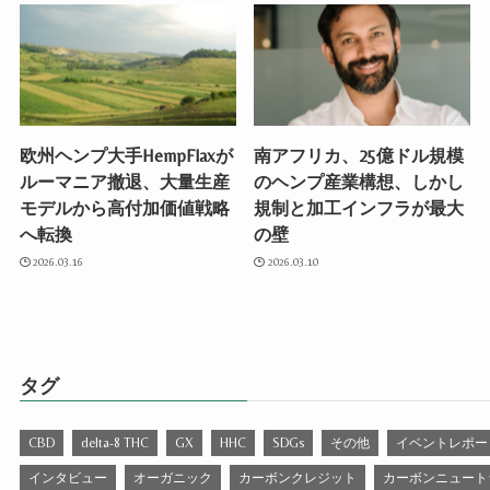
欧州ヘンプ大手HempFlaxが
南アフリカ、25億ドル規模
ルーマニア撤退、大量生産
のヘンプ産業構想、しかし
モデルから高付加価値戦略
規制と加工インフラが最大
へ転換
の壁
2026.03.16
2026.03.10
タグ
CBD
delta-8 THC
GX
HHC
SDGs
その他
イベントレポー
インタビュー
オーガニック
カーボンクレジット
カーボンニュート