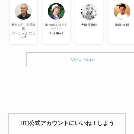
麻布大学 名誉教
HempTODAYアド
大麻博物館
後藤 大輔
授
バイザー
パトリック コリ
Riki Hiroi
ンズ
View More
HTJ公式アカウントにいいね！しよう