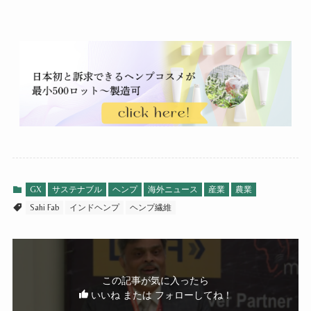
GX
サステナブル
ヘンプ
海外ニュース
産業
農業
Sahi Fab
インドヘンプ
ヘンプ繊維
この記事が気に入ったら
いいね または フォローしてね！