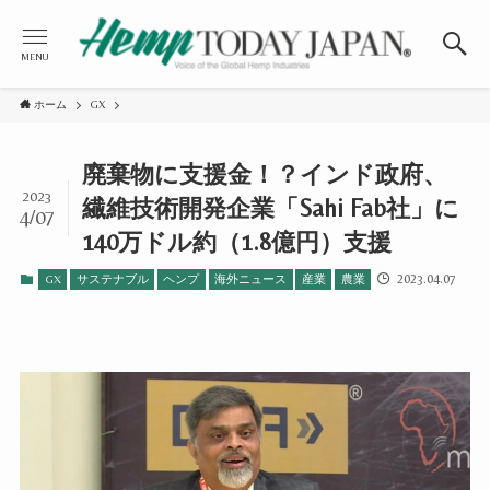
MENU
ホーム
GX
廃棄物に支援金！？インド政府、
2023
繊維技術開発企業「Sahi Fab社」に
4/07
140万ドル約（1.8億円）支援
2023.04.07
GX
サステナブル
ヘンプ
海外ニュース
産業
農業