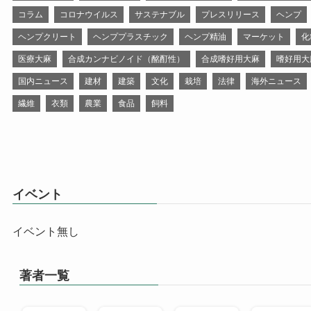
コラム
コロナウイルス
サステナブル
プレスリリース
ヘンプ
ヘンプクリート
ヘンププラスチック
ヘンプ精油
マーケット
化
医療大麻
合成カンナビノイド（酩酊性）
合成嗜好用大麻
嗜好用大
国内ニュース
建材
建築
文化
栽培
法律
海外ニュース
繊維
衣類
農業
食品
飼料
イベント
イベント無し
著者一覧