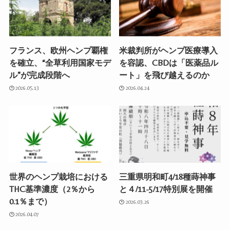
フランス、欧州ヘンプ覇権
米裁判所がヘンプ医療導入
を確立、“全草利用国家モデ
を容認、CBDは「医薬品ル
ル”が完成段階へ
ート」を飛び越えるのか
2026.05.13
2026.04.24
世界のヘンプ栽培における
三重県明和町4/18種蒔神事
THC基準濃度（2％から
と４/11-5/17特別展を開催
0.1％まで）
2026.03.26
2026.04.07