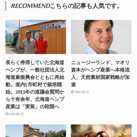
RECOMMEND
こちらの記事も人気です。
長らく停滞していた北海道
ニュージーランド、マオリ
ヘンプが、一般社団法人北
資本がヘンプ産業へ本格流
海道麻振興会とともに再始
入、天然素材国家戦略が加
動。道内5市町村で栽培開
速
始。2013年の道議会質問か
2026.05.27
ら十有余年、北海道ヘンプ
産業は「実装」の段階へ
2026.06.15