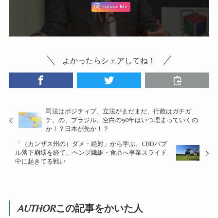
Follow Me
よかったらシェアしてね！
司法はポジティブ、立法がまだまだ、行政はガチガ
チ。の、ブラジル。空白の90年はいつ埋まっていくの
か！？日本が先か！？
「（カンザス州の）ダメ・絶対」から学ぶ。CBDバブ
ル落下崩壊を経て、ヘンプ繊維・食品へ事業スライド
中に起きてる戦い
AUTHOR
この記事をかいた人