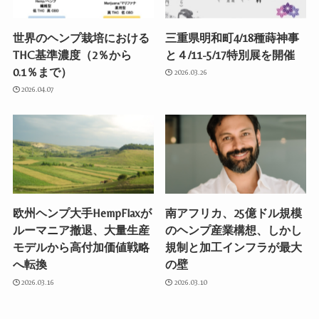
世界のヘンプ栽培における
三重県明和町4/18種蒔神事
THC基準濃度（2％から
と４/11-5/17特別展を開催
0.1％まで）
2026.03.26
2026.04.07
欧州ヘンプ大手HempFlaxが
南アフリカ、25億ドル規模
ルーマニア撤退、大量生産
のヘンプ産業構想、しかし
モデルから高付加価値戦略
規制と加工インフラが最大
へ転換
の壁
2026.03.16
2026.03.10