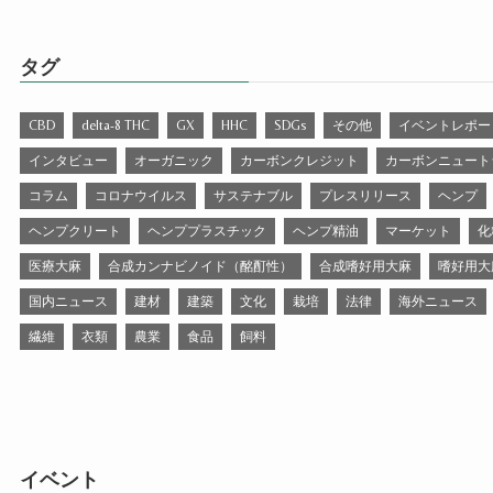
タグ
CBD
delta-8 THC
GX
HHC
SDGs
その他
イベントレポー
インタビュー
オーガニック
カーボンクレジット
カーボンニュート
コラム
コロナウイルス
サステナブル
プレスリリース
ヘンプ
ヘンプクリート
ヘンププラスチック
ヘンプ精油
マーケット
化
医療大麻
合成カンナビノイド（酩酊性）
合成嗜好用大麻
嗜好用大
国内ニュース
建材
建築
文化
栽培
法律
海外ニュース
繊維
衣類
農業
食品
飼料
イベント