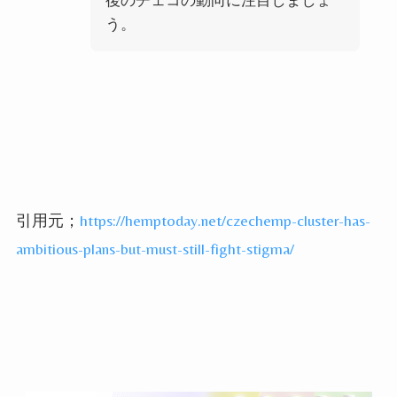
う。
引用元；
https://hemptoday.net/czechemp-cluster-has-
ambitious-plans-but-must-still-fight-stigma/