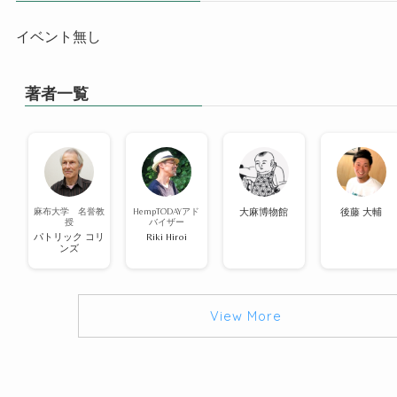
イベント無し
著者一覧
麻布大学 名誉教
HempTODAYアド
大麻博物館
後藤 大輔
授
バイザー
パトリック コリ
Riki Hiroi
ンズ
View More