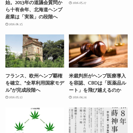
始。2013年の道議会質問か
2026.05.27
ら十有余年、北海道ヘンプ
産業は「実装」の段階へ
2026.06.15
フランス、欧州ヘンプ覇権
米裁判所がヘンプ医療導入
を確立、“全草利用国家モデ
を容認、CBDは「医薬品ル
ル”が完成段階へ
ート」を飛び越えるのか
2026.05.13
2026.04.24