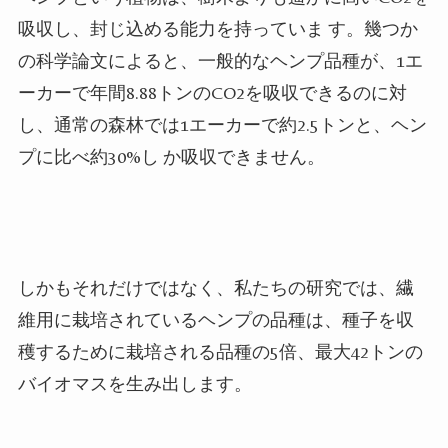
吸収し、封じ込める能力を持っていま す。幾つか
の科学論文によると、一般的なヘンプ品種が、
1
エ
ーカーで年間
8.88
トンの
CO2
を吸収できるのに対
し、通常の森林では1エーカーで約2.5トンと、ヘン
プに比べ約30%し か吸収できません。
しかもそれだけではなく、私たちの研究では、繊
維用に栽培されているヘンプの品種は、種子を収
穫するために栽培される品種の
5
倍、最大
42
トンの
バイオマスを生み出します。