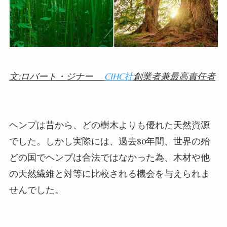
文:ロバート・ジナー
CIHC
社
創業者兼最高責任者
ヘンプは昔から、どの樹木よりも優れた天然資源
でした。しかし実際には、過去
80
年間、世界の殆
どの国でヘンプは合法ではなかった為、木材や他
の天然繊維と対等に比較される機会を与えられま
せんでした。