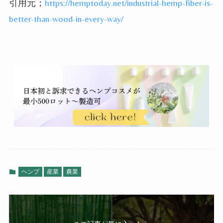
引用元；
https://hemptoday.net/industrial-hemp-fiber-is-
better-than-wood-in-every-way/
ヘンプ
産業
農業