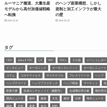
ルーマニア撤退、大量生産
のヘンプ産業構想、しかし
モデルから高付加価値戦略
規制と加工インフラが最大
へ転換
の壁
2026.03.16
2026.03.10
タグ
CBD
delta-8 THC
GX
HHC
SDGs
その他
イベントレポー
インタビュー
オーガニック
カーボンクレジット
カーボンニュート
コラム
コロナウイルス
サステナブル
プレスリリース
ヘンプ
ヘンプクリート
ヘンププラスチック
ヘンプ精油
マーケット
化
医療大麻
合成カンナビノイド（酩酊性）
合成嗜好用大麻
嗜好用大
国内ニュース
建材
建築
文化
栽培
法律
海外ニュース
繊維
衣類
農業
食品
飼料