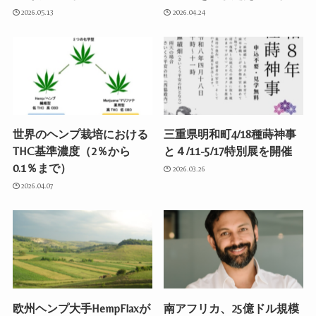
2026.05.13
2026.04.24
世界のヘンプ栽培における
三重県明和町4/18種蒔神事
THC基準濃度（2％から
と４/11-5/17特別展を開催
0.1％まで）
2026.03.26
2026.04.07
欧州ヘンプ大手HempFlaxが
南アフリカ、25億ドル規模