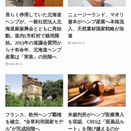
長らく停滞していた北海道
ニュージーランド、マオリ
ヘンプが、一般社団法人北
資本がヘンプ産業へ本格流
海道麻振興会とともに再始
入、天然素材国家戦略が加
動。道内5市町村で栽培開
速
始。2013年の道議会質問か
2026.05.27
ら十有余年、北海道ヘンプ
産業は「実装」の段階へ
2026.06.15
フランス、欧州ヘンプ覇権
米裁判所がヘンプ医療導入
を確立、“全草利用国家モデ
を容認、CBDは「医薬品ル
ル”が完成段階へ
ート」を飛び越えるのか