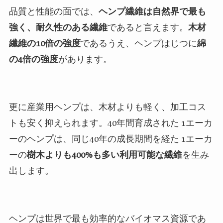
品質と性能の面では、
ヘンプ繊維は自然界で最も
強く、耐久性のある繊維
であると言えます。
木材
繊維の
10
倍の強度
であるうえ、ヘンプはじつに
綿
の
4
倍の強度
があります。
更に産業用ヘンプは、木材よりも軽く、加工コス
トも安く抑えられます。
40
年間育成された
1
エーカ
ーのヘンプは、同じ
40
年の成長期間を経た
1
エーカ
ーの
樹木よりも
400
%も多い利用可能な繊維
を生み
出します。
ヘンプは世界で最も効率的なバイオマス資源であ