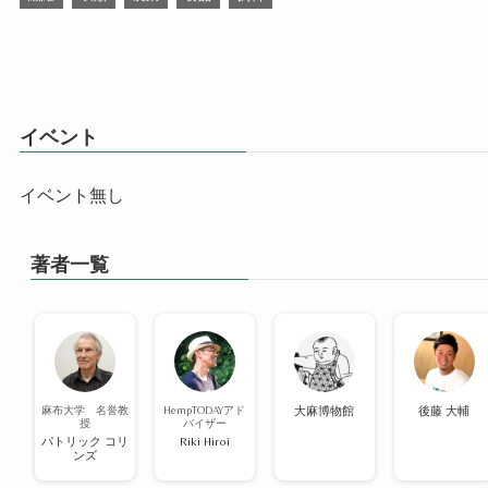
イベント
イベント無し
著者一覧
麻布大学 名誉教
HempTODAYアド
大麻博物館
後藤 大輔
授
バイザー
パトリック コリ
Riki Hiroi
ンズ