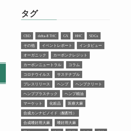
ゴ
リ
タグ
ー
CBD
delta-8 THC
GX
HHC
SDGs
その他
イベントレポート
インタビュー
オーガニック
カーボンクレジット
カーボンニュートラル
コラム
コロナウイルス
サステナブル
プレスリリース
ヘンプ
ヘンプクリート
ヘンププラスチック
ヘンプ精油
マーケット
化粧品
医療大麻
合成カンナビノイド（酩酊性）
合成嗜好用大麻
嗜好用大麻