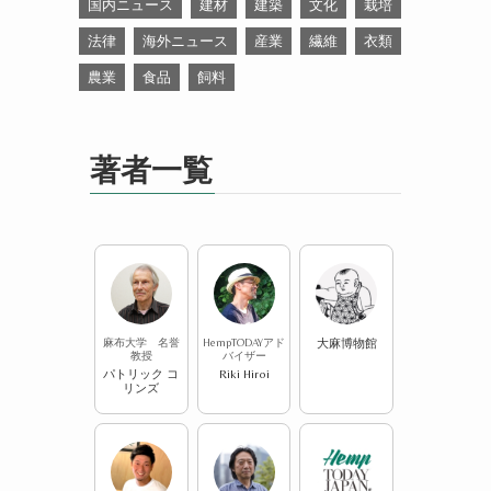
国内ニュース
建材
建築
文化
栽培
法律
海外ニュース
産業
繊維
衣類
農業
食品
飼料
著者一覧
麻布大学 名誉
HempTODAYアド
大麻博物館
教授
バイザー
パトリック コ
Riki Hiroi
リンズ