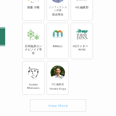
後藤 大輔
ノンフィクショ
HTJ 編集部
ン作家
長吉秀夫
日本臨床カン
MM411
HTJライター
ナビノイド学
NORI
会
Yoshiki
HTJ 編集長
Matsuura
Yosuke Koga
View More