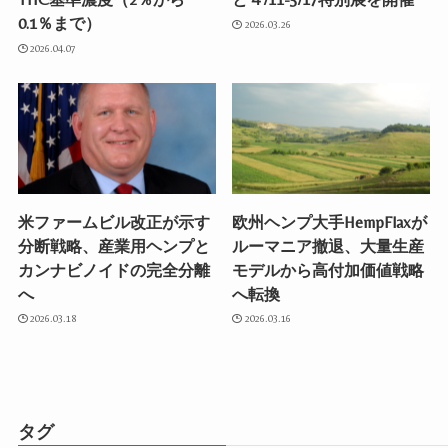
0.1％まで）
2026.03.26
2026.04.07
米ファームビル改正が示す
欧州ヘンプ大手HempFlaxが
分断戦略、産業用ヘンプと
ルーマニア撤退、大量生産
カンナビノイドの完全分離
モデルから高付加価値戦略
へ
へ転換
2026.03.18
2026.03.16
タグ