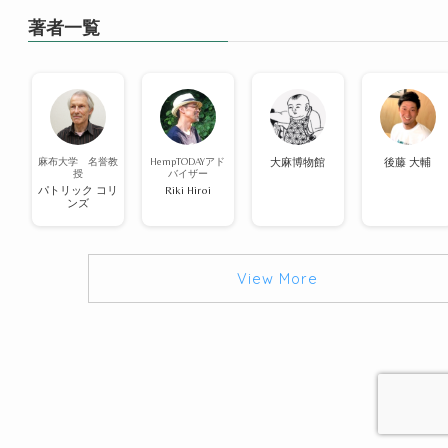
著者一覧
麻布大学 名誉教
HempTODAYアド
大麻博物館
後藤 大輔
授
バイザー
パトリック コリ
Riki Hiroi
ンズ
View More