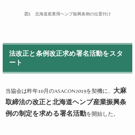
図
1
北海道産業用ヘンプ振興条例の位置付け
法改正と条例改正求め署名活動をスタ
ート
大麻
当協会は昨年
10
月の
ASACON2019
を契機に、
取締法の改正と北海道ヘンプ産業振興条
例の制定を求める署名活動
を開始した。