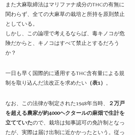
また大麻取締法はマリファナ成分の
THC
の有無に
関わらず、全ての大麻草の栽培と所持を原則禁止
としている。
しかし、この論理で考えるならば、
毒キノコが危
険だからと、キノコはすべて禁止とするだろう
か？
一日も早く国際的に通用する
THC
含有量による規
制を取り込んだ法改正を求めたい
（表
1
）
。
なお、この法律が制定された
1948
年当時、
２万戸
を超える農家が約
4000
ヘクタールの麻畑で生計を
立てていた
ので、栽培は知事認可の免許制となっ
たが、実際は届け出制に近かかったという。従っ