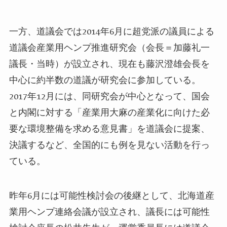
一方、道議会では
2014
年
6
月に超党派の議員による
道議会産業用ヘンプ推進研究会（会長＝加藤礼一
議長・当時）が設立され、現在も藤沢澄雄会長を
中心に約半数の道議が研究会に参加している。
2017
年
12
月には、同研究会が中心となって、
国会
と内閣に対する「産業用大麻の産業化に向けた必
要な環境整備を求める意見書」を道議会に提案、
決議
するなど、全国的にも例を見ない活動を行っ
ている。
昨年
6
月には可能性検討会の後継として、北海道産
業用ヘンプ連絡会議が設立され、議長には可能性