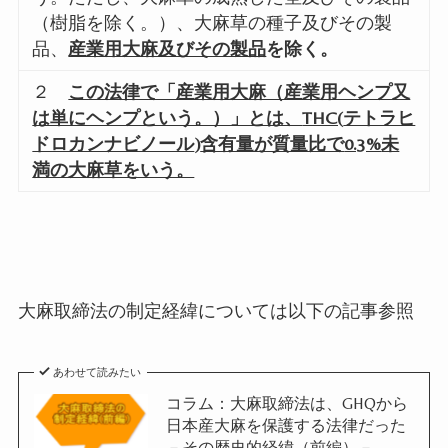
（樹脂を除く。）、大麻草の種子及びその製
品、
産業用大麻及びその製品
を除く。
２
この法律で「産業用大麻（産業用ヘンプ又
は単にヘンプという。）」とは、
THC(
テトラヒ
ドロカンナビノール
)
含有量が質量比で
0.3%
未
満の大麻草をいう。
大麻取締法の制定経緯については以下の記事参照
あわせて読みたい
コラム：大麻取締法は、GHQから
日本産大麻を保護する法律だった
－その歴史的経緯（前編）－