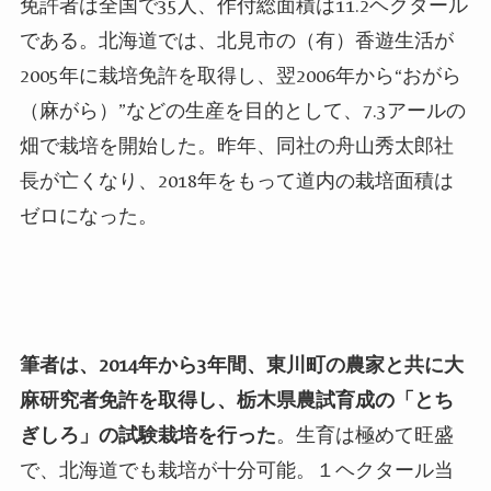
免許者は全国で
35
人、作付総面積は
11.2
ヘクタール
である。北海道では、北見市の（有）香遊生活が
2005
年に栽培免許を取得し、翌
2006
年から
“
おがら
（麻がら）
”
などの生産を目的として、
7.3
アールの
畑で栽培を開始した。昨年、同社の舟山秀太郎社
長が亡くなり、
2018
年をもって道内の栽培面積は
ゼロになった。
筆者は、
2014
年から
3
年間、東川町の農家と共に大
麻研究者免許を取得し、栃木県農試育成の「とち
ぎしろ」の試験栽培を行った
。生育は極めて旺盛
で、北海道でも栽培が十分可能。１ヘクタール当