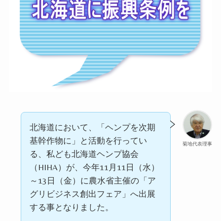
北海道において、「ヘンプを次期
基幹作物に」と活動を行ってい
菊地代表理事
る、私ども北海道ヘンプ協会
（
HIHA
）が、今年
11
月
11
日（水）
～
13
日（金）に農水省主催の「ア
グリビジネス創出フェア」へ出展
する事となりました。