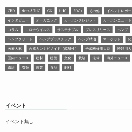
CBD
delta-8 THC
GX
HHC
SDGs
その他
イベントレポー
インタビュー
オーガニック
カーボンクレジット
カーボンニュート
コラム
コロナウイルス
サステナブル
プレスリリース
ヘンプ
ヘンプクリート
ヘンププラスチック
ヘンプ精油
マーケット
化
医療大麻
合成カンナビノイド（酩酊性）
合成嗜好用大麻
嗜好用大
国内ニュース
建材
建築
文化
栽培
法律
海外ニュース
繊維
衣類
農業
食品
飼料
イベント
イベント無し