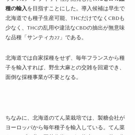
種の輸入
を目指すことにした。導入候補は早生で
北海道でも種子生産可能、
THC
だけでなく
CBD
も
少なく、
THC
の乱用や違法な
CBD
の抽出が無意味
な品種「サンティカ
27
」である。
北海道では自家採種をせず、毎年フランスから種
子を輸入すれば、野生大麻との交雑を回避でき、
面倒な採種事業が不要となる。
ちなみに、北海道のてん菜栽培では、製糖会社が
ヨーロッパから毎年種子を輸入している。てん菜