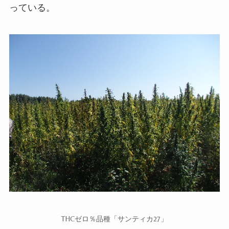
っている。
THC
ゼロ％品種「サンティカ
27
」