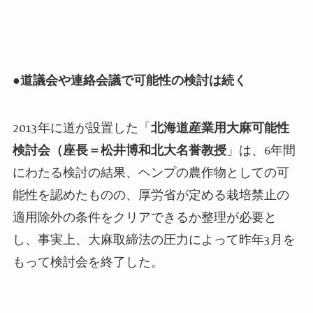
●
道議会や連絡会議で可能性の検討は続く
2013
年に道が設置した「
北海道産業用大麻可能性
検討会（座長＝松井博和北大名誉教授
」は、
6
年間
にわたる検討の結果、ヘンプの農作物としての可
能性を認めたものの、厚労省が定める栽培禁止の
適用除外の条件をクリアできるか整理が必要と
し、事実上、大麻取締法の圧力によって昨年
3
月を
もって検討会を終了した。