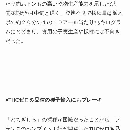
たり約
25
トンもの高い乾物生産能力を示したが、
開花期が
9
月中旬と遅く、登熟不良で採種量は栃木
県の約２０分の１の１０アール当たり
2.5
キログラ
ムにとどまり、
食用の子実生産や採種には不向き
だった。
●
THC
ゼロ％品種の種子輸入にもブレーキ
「とちぎしろ」の採種が困難だったことから、フ
ランスのヘンプイット社が開発した
THC
ゼロ％品