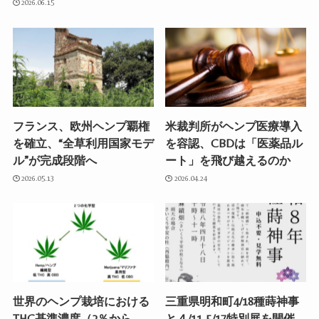
2026.06.15
フランス、欧州ヘンプ覇権
米裁判所がヘンプ医療導入
を確立、“全草利用国家モデ
を容認、CBDは「医薬品ル
ル”が完成段階へ
ート」を飛び越えるのか
2026.05.13
2026.04.24
世界のヘンプ栽培における
三重県明和町4/18種蒔神事
THC基準濃度（2％から
と４/11-5/17特別展を開催