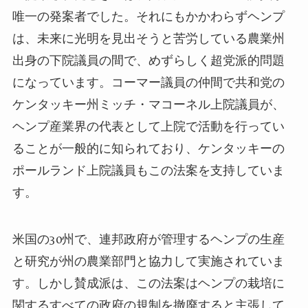
唯一の発案者でした。それにもかかわらず
ヘンプ
は、
未来に光明を見出そうと苦労
している農業州
出身の
下院
議員の間で、めずらしく超党派的問題
になっています。コーマー議員の仲間で共和党の
ケンタッキー州ミッチ・マコーネル上院議員が、
ヘンプ産
業
界の代表として上院で活動を行ってい
ることが一般的に知られており、ケンタッキーの
ポールランド上院議員もこの法案を支持していま
す。
米国の30州で、連邦政府が管理する
ヘンプ
の生産
と研究が州の農業部門と協力して実施されていま
す。しかし賛成派は、この法案は
ヘンプ
の栽培に
関するすべての政府の規制を撤廃すると主張して