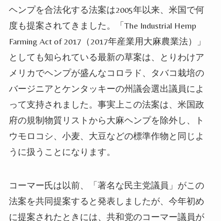
ヘンプ
を合法化する法案は
2005年以来、米国で何
度も提案されてきました。「The Industrial Hemp
Farming Act of 2017（2017年産業
用大麻
農業法）」
としても知られている最新の草案は、とりわけア
メリカで
ヘンプ
が盛んなコロラド、タバコ
栽培
の
バージニアとケンタッキーの州
議会
選出
議員によ
って支持されました。事実上この法案は、米国政
府の規制物質リストから
大麻
ヘンプ
を除外し
、ト
ウモロコシ、小麦、大豆などの標準作物と同じよ
うに扱うことになります。
コーマー氏は以前、「著名な民主党議員」がこの
法案を共同提案すると発表しましたが、今年初め
に提案されたとき
には
、共和党のコーマー議員が