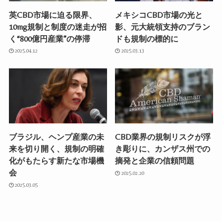
英CBD市場に迫る限界、
メキシコCBD市場の光と
10mg規制と制度の迷走が招
影、元大統領支持のブラン
く“800億円産業”の停滞
ドも規制の標的に
2025.04.12
2025.03.13
ブラジル、ヘンプ産業の未
CBD業界の規制リスクが浮
来を切り開く、規制の明確
き彫りに、カンザス州での
化がもたらす新たな市場機
摘発と企業の信頼問題
会
2025.02.20
2025.03.05