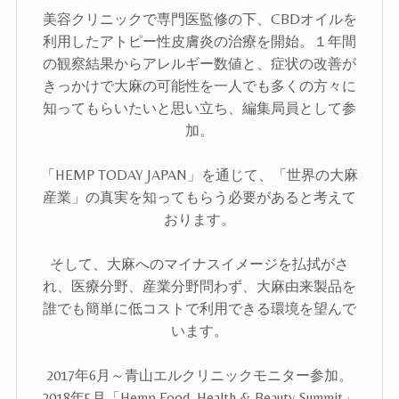
美容クリニックで専門医監修の下、CBDオイルを
利用したアトピー性皮膚炎の治療を開始。１年間
の観察結果からアレルギー数値と、症状の改善が
きっかけで大麻の可能性を一人でも多くの方々に
知ってもらいたいと思い立ち、編集局員として参
加。
「HEMP TODAY JAPAN」を通じて、「世界の大麻
産業」の真実を知ってもらう必要があると考えて
おります。
そして、大麻へのマイナスイメージを払拭がさ
れ、医療分野、産業分野問わず、大麻由来製品を
誰でも簡単に低コストで利用できる環境を望んで
います。
2017年6月～青山エルクリニックモニター参加。
2018年5月「Hemp Food, Health & Beauty Summit」