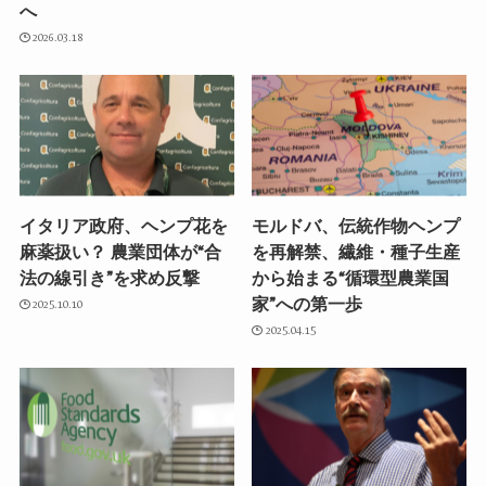
へ
2026.03.18
イタリア政府、ヘンプ花を
モルドバ、伝統作物ヘンプ
麻薬扱い？ 農業団体が“合
を再解禁、繊維・種子生産
法の線引き”を求め反撃
から始まる“循環型農業国
家”への第一歩
2025.10.10
2025.04.15