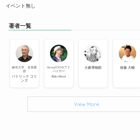
イベント無し
著者一覧
麻布大学 名誉教
HempTODAYアド
大麻博物館
後藤 大輔
授
バイザー
パトリック コリ
Riki Hiroi
ンズ
View More