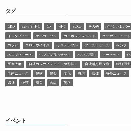
タグ
CBD
delta-8 THC
GX
HHC
SDGs
その他
イベントレポー
インタビュー
オーガニック
カーボンクレジット
カーボンニュート
コラム
コロナウイルス
サステナブル
プレスリリース
ヘンプ
ヘンプクリート
ヘンププラスチック
ヘンプ精油
マーケット
化
医療大麻
合成カンナビノイド（酩酊性）
合成嗜好用大麻
嗜好用大
国内ニュース
建材
建築
文化
栽培
法律
海外ニュース
繊維
衣類
農業
食品
飼料
イベント