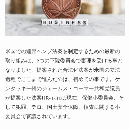
米国での連邦
ヘンプ
法案を制定するための
最新
の
取り組みは、
2つの下院委員会で審理を受ける事と
なりました。
提案された
合法化
法案が米国の立法
過程で
ここまで進んだのは、
初めて
の事です。
ケ
ンタッキー州のジェームス・コーマー共和党議員
が提案した法案HR-3530は現在、保健
小委員会、
そ
して
犯罪、テロ、国土安全保障、
捜査に関する
小
委員会で審議されています。