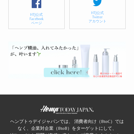
HTJ公式
HTJ公式
Twitter
Facebook
アカウント
ページ
ヘンプトゥデイジャパンでは、 消費者向け（BtoC）では
なく、企業対企業（BtoB）をターゲットにして、