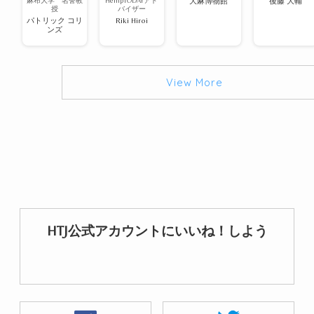
麻布大学 名誉教
HempTODAYアド
大麻博物館
後藤 大輔
授
バイザー
パトリック コリ
Riki Hiroi
ンズ
View More
HTJ公式アカウントにいいね！しよう