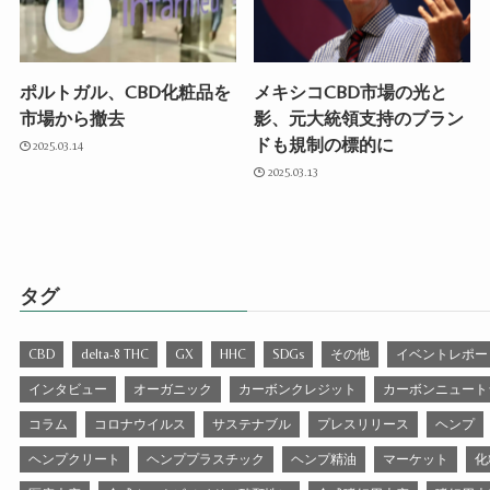
ポルトガル、CBD化粧品を
メキシコCBD市場の光と
市場から撤去
影、元大統領支持のブラン
ドも規制の標的に
2025.03.14
2025.03.13
タグ
CBD
delta-8 THC
GX
HHC
SDGs
その他
イベントレポー
インタビュー
オーガニック
カーボンクレジット
カーボンニュート
コラム
コロナウイルス
サステナブル
プレスリリース
ヘンプ
ヘンプクリート
ヘンププラスチック
ヘンプ精油
マーケット
化