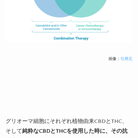
画像：
引用元
グリオーマ細胞にそれぞれ植物由来
CBD
と
THC
、
そして
純粋な
CBD
と
THC
を使用した時に、その抗