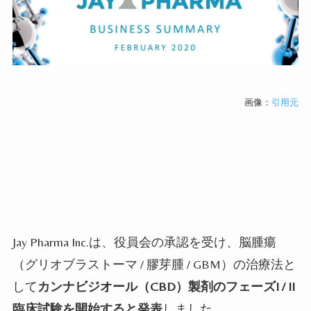
画像：
引用元
Jay Pharma Inc.
は、役員会の承認を受け、脳腫瘍
（グリオブラストーマ
/
膠芽腫
/ GBM
）の治療法と
して
カンナビジオール（
CBD
）製剤のフェーズ
I / II
臨床試験を開始すると発表
しました。