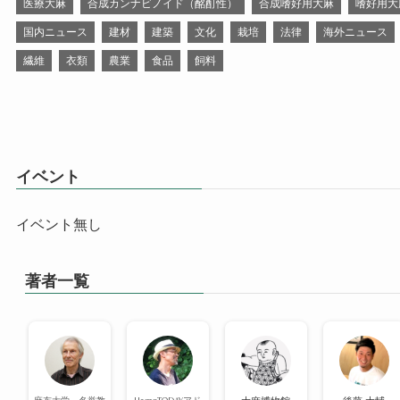
医療大麻
合成カンナビノイド（酩酊性）
合成嗜好用大麻
嗜好用大
国内ニュース
建材
建築
文化
栽培
法律
海外ニュース
繊維
衣類
農業
食品
飼料
イベント
イベント無し
著者一覧