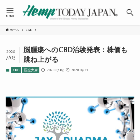
MENU
ホーム
CBD
脳腫瘍へのCBD治験発表：株価も
2020
7/03
跳ね上がる
2020.07.03
2020.09.21
CBD
医療大麻