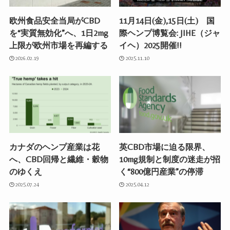
欧州食品安全当局がCBD
11月14日(金),15日(土) 国
を“実質無効化”へ、1日2mg
際ヘンプ博覧会: JIHE（ジャ
上限が欧州市場を再編する
イヘ）2025開催!!
2026.02.19
2025.11.10
カナダのヘンプ産業は花
英CBD市場に迫る限界、
へ、CBD回帰と繊維・穀物
10mg規制と制度の迷走が招
のゆくえ
く“800億円産業”の停滞
2025.07.24
2025.04.12