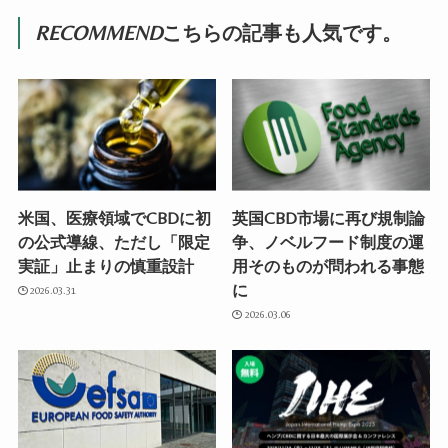
RECOMMEND
こちらの記事も人気です。
米国、医療領域でCBDに初
英国CBD市場に再び規制論
の公式導線、ただし「限定
争、ノベルフード制度の運
実証」止まりの慎重設計
用そのものが問われる事態
に
2026.03.31
2026.03.06