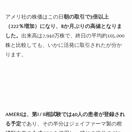
アメリ社の株価はこの日
朝の取引で
3
倍以上
（
222
％増加）になり、
8
か月ぶりの高値となりま
した。
出来高は
2
,
940
万株で、終日の平均約
165
,
000
株と比較しても、いかに活発に取引されたが分か
ります。
AMERI
は、第
I / II
相試験では
40
人の患者が登録され
る予定
であり、その半分はジェイファーマ製の柑