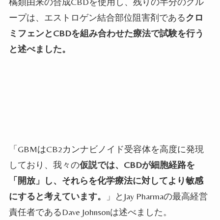
橘類由来の合成
CBD
を使用し、残りの半分のグル
ープは、エストロゲン結合部位阻害剤である
クロ
ミフェンと
CBD
を組み合わせた療法で試験を行う
と述べました。
「
GBM
は
CB2
カンナビノイド受容体を高度に発現
しており、我々の
仮説では、
CBD
が細胞経路を
「開放」し、それらを化学療法に対してより敏感
にすると考えています。
」と
Jay Pharma
の最高経営
責任者である
Dave Johnson
は述べました。