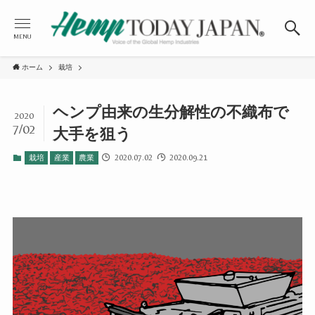
MENU
ホーム
栽培
ヘンプ由来の生分解性の不織布で
2020
7/02
大手を狙う
2020.07.02
2020.09.21
栽培
産業
農業