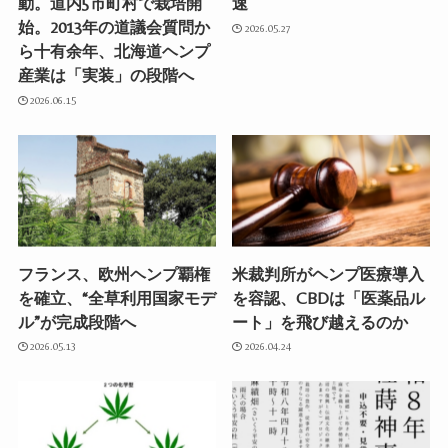
動。道内5市町村で栽培開
速
始。2013年の道議会質問か
2026.05.27
ら十有余年、北海道ヘンプ
産業は「実装」の段階へ
2026.06.15
フランス、欧州ヘンプ覇権
米裁判所がヘンプ医療導入
を確立、“全草利用国家モデ
を容認、CBDは「医薬品ル
ル”が完成段階へ
ート」を飛び越えるのか
2026.05.13
2026.04.24