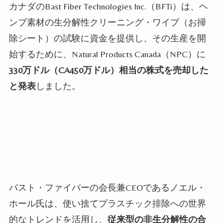
カナダの
Bast Fiber Technologies Inc.
（
BFTi
）は、ヘ
ンプ素材の生分解性クリーニング・ワイプ（お掃
除シート）の試験に資金を提供し、その生産を開
始するために、
Natural Products Canada
（
NPC
）に
330
万ドル（
CA450
万ドル）相当の株式を売却した
と発表
しました。
バスト・ファイバーの会長兼
CEO
であるノエル・
ホール氏は、使い捨てプラスチック排除への世界
的なトレンドを活用し、
従来型の非生分解性の合