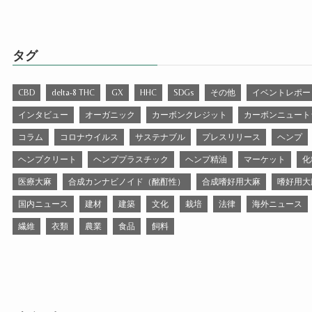
タグ
CBD
delta-8 THC
GX
HHC
SDGs
その他
イベントレポー
インタビュー
オーガニック
カーボンクレジット
カーボンニュート
コラム
コロナウイルス
サステナブル
プレスリリース
ヘンプ
ヘンプクリート
ヘンププラスチック
ヘンプ精油
マーケット
化
医療大麻
合成カンナビノイド（酩酊性）
合成嗜好用大麻
嗜好用大
国内ニュース
建材
建築
文化
栽培
法律
海外ニュース
繊維
衣類
農業
食品
飼料