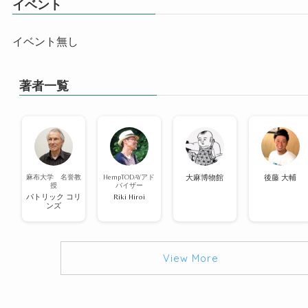
イベント
イベント無し
著者一覧
麻布大学 名誉教
HempTODAYアド
大麻博物館
後藤 大輔
授
バイザー
パトリック コリ
Riki Hiroi
ンズ
View More