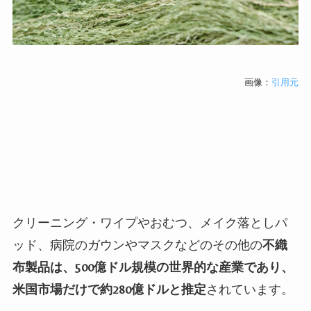
画像：
引用元
クリーニング・ワイプやおむつ、メイク落としパ
ッド、病院のガウンやマスクなどのその他の
不織
布製品は、
500
億ドル規模の世界的な産業であり、
米国市場だけで約
280
億ドルと推定
されています。