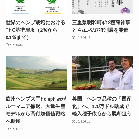
世界のヘンプ栽培における
三重県明和町4/18種蒔神事
THC基準濃度（2％から
と４/11-5/17特別展を開催
0.1％まで）
2026.03.26
2026.04.07
欧州ヘンプ大手HempFlaxが
英国、ヘンプ品種の「国産
ルーマニア撤退、大量生産
化」へ、120万ドル助成で
モデルから高付加価値戦略
輸入種子依存から脱却狙う
へ転換
2026.03.12
2026.03.16