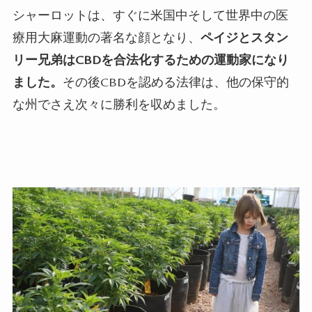
シャーロットは、すぐに米国中そして世界中の医
療用大麻運動の著名な顔となり、
ペイジとスタン
リー兄弟は
CBD
を合法化するための運動家になり
ました。
その後
CBD
を認める法律は、他の保守的
な州でさえ次々に勝利を収めました。