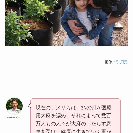
画像：
引用元
現在のアメリカは、
33
の州が医療
用大麻を認め、それによって数百
Yosuke Koga
万人もの人々が大麻のもたらす恩
恵を受け、健康に生きていく事が