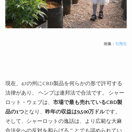
画像：
引用元
現在、
47
の州に
CBD
製品を何らかの形で許可する
法律があり、
ヘンプは連邦法で合法です。
シャー
ロット・ウェブは、
市場で最も売れている
CBD
製
品の
1
つ
となり、
昨年の収益は
9
,
500
万ドル
です。
そして、シャーロットの逸話は、より広範な大麻
合法化への反対を和らげることでも認められてい