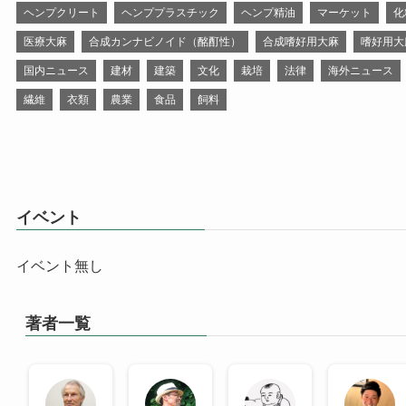
ヘンプクリート
ヘンププラスチック
ヘンプ精油
マーケット
化
医療大麻
合成カンナビノイド（酩酊性）
合成嗜好用大麻
嗜好用大
国内ニュース
建材
建築
文化
栽培
法律
海外ニュース
繊維
衣類
農業
食品
飼料
イベント
イベント無し
著者一覧