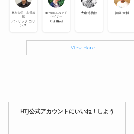
麻布大学 名誉教
HempTODAYアド
大麻博物館
後藤 大輔
授
バイザー
パトリック コリ
Riki Hiroi
ンズ
View More
HTJ公式アカウントにいいね！しよう