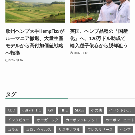
欧州ヘンプ大手HempFlaxが
英国、ヘンプ品種の「国産
ルーマニア撤退、大量生産
化」へ、120万ドル助成で
モデルから高付加価値戦略
輸入種子依存から脱却狙う
へ転換
2026.03.12
2026.03.16
タグ
CBD
delta-8 THC
GX
HHC
SDGs
その他
イベントレポー
インタビュー
オーガニック
カーボンクレジット
カーボンニュート
コラム
コロナウイルス
サステナブル
プレスリリース
ヘンプ