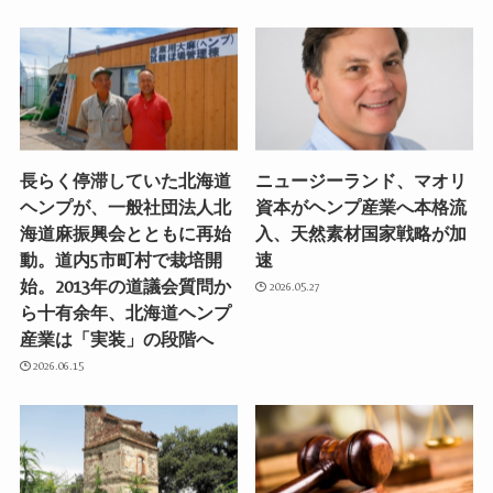
長らく停滞していた北海道
ニュージーランド、マオリ
ヘンプが、一般社団法人北
資本がヘンプ産業へ本格流
海道麻振興会とともに再始
入、天然素材国家戦略が加
動。道内5市町村で栽培開
速
始。2013年の道議会質問か
2026.05.27
ら十有余年、北海道ヘンプ
産業は「実装」の段階へ
2026.06.15