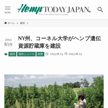
MENU
ホーム
栽培
NY州、コーネル大学がヘンプ遺伝
2019
8/19
資源貯蔵庫を建設
2019.08.19
2019.08.19
栽培
海外ニュース
産業