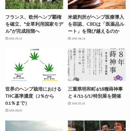
フランス、欧州ヘンプ覇権
米裁判所がヘンプ医療導入
を確立、“全草利用国家モデ
を容認、CBDは「医薬品ル
ル”が完成段階へ
ート」を飛び越えるのか
2026.05.13
2026.04.24
世界のヘンプ栽培における
三重県明和町4/18種蒔神事
THC基準濃度（2％から
と４/11-5/17特別展を開催
0.1％まで）
2026.03.26
2026.04.07