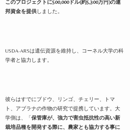
このプロジェクトに
500
,
000
ドル(約
5
,
300
万円)の連
邦資金を提供
しました。
USDA-ARS
は遺伝資源を維持し、コーネル大学の科
学者と協力します。
彼らはすでにブドウ、リンゴ、チェリー、トマ
ト、アブラナの作物の研究で提携しています。大
学側は、「
保管庫が、強力で害虫抵抗性の高い新
栽培品種を開発する際に、農家とも協力する事に