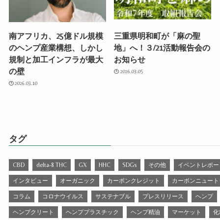
南アフリカ、25億ドル規模
三重県明和町が「麻の聖
のヘンプ産業構想、しかし
地」へ！３/21活動報告会の
規制と加工インフラが最大
お知らせ
の壁
2026.03.05
2026.03.10
タグ
CBD
delta-8 THC
GX
HHC
SDGs
その他
イベントレポー
インタビュー
オーガニック
カーボンクレジット
カーボンニュート
コラム
コロナウイルス
サステナブル
プレスリリース
ヘンプ
ヘンプクリート
ヘンププラスチック
ヘンプ精油
マーケット
化