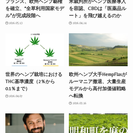
フランス、欧州ヘンプ覇権
米裁判所がヘンプ医療導入
を確立、“全草利用国家モデ
を容認、CBDは「医薬品ル
ル”が完成段階へ
ート」を飛び越えるのか
2026.05.13
2026.04.24
世界のヘンプ栽培における
欧州ヘンプ大手HempFlaxが
THC基準濃度（2％から
ルーマニア撤退、大量生産
0.1％まで）
モデルから高付加価値戦略
へ転換
2026.04.07
2026.03.16