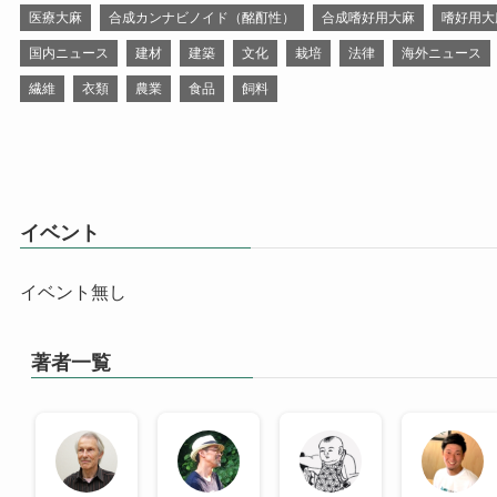
医療大麻
合成カンナビノイド（酩酊性）
合成嗜好用大麻
嗜好用大
国内ニュース
建材
建築
文化
栽培
法律
海外ニュース
繊維
衣類
農業
食品
飼料
イベント
イベント無し
著者一覧