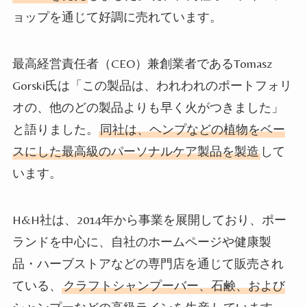
ョップを通じて好調に売れています。
最高経営責任者（
CEO
）兼創業者である
Tomasz
Gorski
氏は「この製品は、われわれのポートフォリ
オの、他のどの製品よりも早く火がつきました」
と語りました。
同社は、ヘンプなどの植物をベー
スにした最高級のパーソナルケア製品を製造
して
います。
H&H
社は、
2014
年から事業を展開しており、ポー
ランドを中心に、自社のホームページや健康製
品・ハーブストアなどの専門店を通じて販売され
ている、
クラフトシャンプーバー、石鹸、および