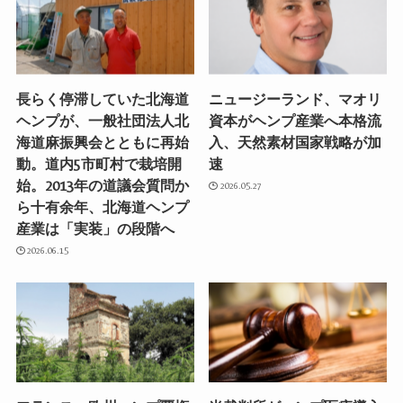
長らく停滞していた北海道
ニュージーランド、マオリ
ヘンプが、一般社団法人北
資本がヘンプ産業へ本格流
海道麻振興会とともに再始
入、天然素材国家戦略が加
動。道内5市町村で栽培開
速
始。2013年の道議会質問か
2026.05.27
ら十有余年、北海道ヘンプ
産業は「実装」の段階へ
2026.06.15