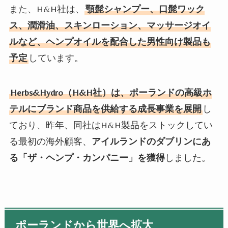
また、
H&H社
は、
顎髭シャンプー、口髭ワック
ス、潤滑油、スキンローション、マッサージオイ
ルなど、ヘンプオイルを配合した男性向け製品も
予定
しています。
Herbs&Hydro
（
H&H
社）は、ポーランドの高級ホ
テルにブランド商品を供給する成長事業を展開
し
ており、昨年、同社は
H&H
製品をストックしてい
る最初の海外顧客、
アイルランドのダブリンにあ
る「ザ・ヘンプ・カンパニー」を獲得
しました。
ポーランドから世界へ拡大