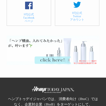
HTJ公式
HTJ公式
Twitter
Facebook
アカウント
ページ
ヘンプトゥデイジャパンでは、 消費者向け（BtoC）では
なく、企業対企業（BtoB）をターゲットにして、