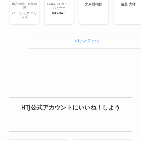
麻布大学 名誉教
HempTODAYアド
大麻博物館
後藤 大輔
授
バイザー
パトリック コリ
Riki Hiroi
ンズ
View More
HTJ公式アカウントにいいね！しよう